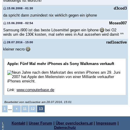
videodings ist wurscht!
d3cod3
15.06.2008 - 01:30
da spricht dann zumindest nix wirklich gegen ein iphone
Moses007
15.06.2008 - 02:54
Samsung i900 ist das beste Lösemittel gegen ein Iphone
bei O2
wirds um die 130€ kosten, mal sehn wies in Aut aussehen wird damit ^^
rad1oactive
28.07.2016 - 15:00
kleiner necro
Apple: Fünf Mal mehr iPhones als Sony Walkmans verkauft
Neun Jahre nach dem Markstart des ersten iPhones am 29. Juni
2007 hat Apple den Meilenstein von einer Milliarde verkaufter
iPhones erreicht.
Link:
www.computerbase.de
Bearbeitet von rad1oactive am 28.07.2016, 15:01
…
1
11
12
13
Kontakt
|
Unser Forum
|
Über overclockers.at
|
Impressum
|
L
E
Datenschutz