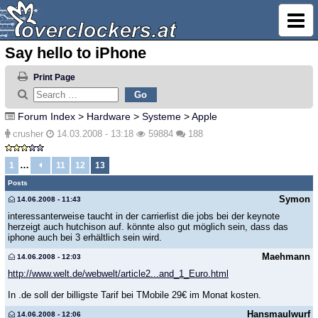
Say hello to iPhone
Print Page
Forum Index
>
Hardware
>
Systeme
>
Apple
crusher
14.03.2008 - 13:18
59884
188
…
1
11
12
13
Posts
Symon
14.06.2008 - 11:43
interessanterweise taucht in der carrierlist die jobs bei der keynote
herzeigt auch hutchison auf. könnte also gut möglich sein, dass das
iphone auch bei 3 erhältlich sein wird.
Maehmann
14.06.2008 - 12:03
http://www.welt.de/webwelt/article2...and_1_Euro.html
In .de soll der billigste Tarif bei TMobile 29€ im Monat kosten.
Hansmaulwurf
14.06.2008 - 12:06