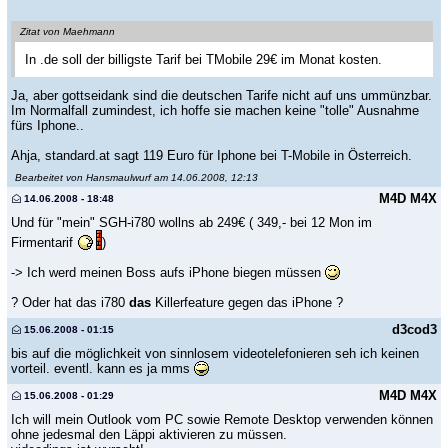
Zitat von Maehmann
In .de soll der billigste Tarif bei TMobile 29€ im Monat kosten.
Ja, aber gottseidank sind die deutschen Tarife nicht auf uns ummünzbar.
Im Normalfall zumindest, ich hoffe sie machen keine "tolle" Ausnahme
fürs Iphone..
Ahja, standard.at sagt 119 Euro für Iphone bei T-Mobile in Österreich.
Bearbeitet von Hansmaulwurf am 14.06.2008, 12:13
M4D M4X
14.06.2008 - 18:48
Und für "mein" SGH-i780 wollns ab 249€ ( 349,- bei 12 Mon im
Firmentarif
)
-> Ich werd meinen Boss aufs iPhone biegen müssen
? Oder hat das i780
das
Killerfeature gegen das iPhone ?
d3cod3
15.06.2008 - 01:15
bis auf die möglichkeit von sinnlosem videotelefonieren seh ich keinen
vorteil. eventl. kann es ja mms
M4D M4X
15.06.2008 - 01:29
Ich will mein Outlook vom PC sowie Remote Desktop verwenden können
ohne jedesmal den Läppi aktivieren zu müssen.