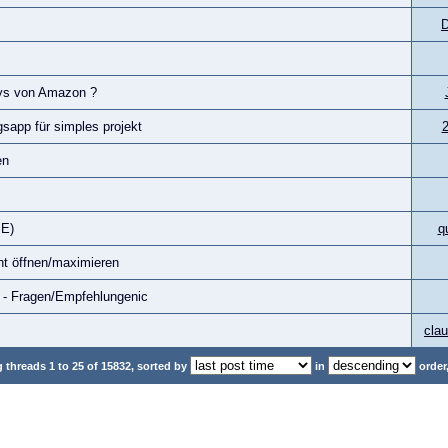
D
eys von Amazon ?
gsapp für simples projekt
en
SE)
q
cht öffnen/maximieren
) - Fragen/Empfehlungenic
cla
threads 1 to 25 of 15832, sorted by
in
order