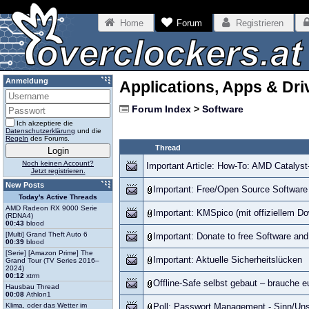
Home
Forum
Registrieren
Anmeldung
Applications, Apps & Dri
Forum Index
>
Software
Ich akzeptiere die
Datenschutzerklärung
und die
Regeln
des Forums.
Thread
Noch keinen Account?
Important Article: How-To: AMD Catalyst
Jetzt registrieren.
New Posts
Important: Free/Open Source Software 
Today's Active Threads
AMD Radeon RX 9000 Serie
Important: KMSpico (mit offiziellem Do
(RDNA4)
00:43
blood
[Multi] Grand Theft Auto 6
Important: Donate to free Software and 
00:39
blood
[Serie] [Amazon Prime] The
Important: Aktuelle Sicherheitslücken
Grand Tour (TV Series 2016–
2024)
00:12
xtrm
Offline-Safe selbst gebaut – brauche 
Hausbau Thread
00:08
Athlon1
Klima, oder das Wetter im
Poll: Passwort Management - Sinn/Un