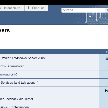
Datenschutz
Über uns
vers
T
-Driver für Windows Server 2008
J
bzw. Alternativen
wnload-Link)
Services (and talk about it)
H
euer Feedback als Tester
sinn & Empfehlungen