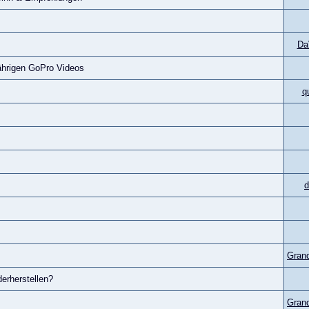
Da
Jährigen GoPro Videos
q
d
Gran
erherstellen?
Gran