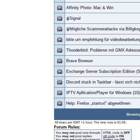
Affinity Photo- Mac & Win
Signal
Mögliche Scammerattacke via Billigk
bitte um empfehlung für videobearbeitun
Thunderbird: Probleme mit GMX Adress
Brave Browser
Exchange Server Subscription Edition (
Discord stuck in Taskbar - lässt sich ni
IPTV Apllication/Player für Windows (10
Help: Firefox „startxxl“ abgewöhnen
Showing 
All times are GMT +1 hour. The time now is 01:06.
Forum Rules:
You
may not
post new threads
HTML code is
OFF
You
may not
post replies
vB code
is
ON
You
may not
post attachments
Smilies
are
ON