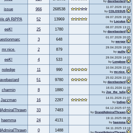
by
davebastard
11.07.2026 10:14
issue
966
268538
by
COLOSSUS
09.07.2026 16:34
Ve dA RiPPA
52
13969
by
Locutus
08.07.2026 13:21
eeK!
25
1780
by
davebastard
01.07.2026 20:05
uestionmarc
3
648
by
wergor
29.04.2026 18:00
mr.nice.
2
879
by
quilty
29.04.2026 14:03
eeK!
4
533
by
Longbow
10.04.2026 22:41
noledge
11
990
by
mr.nice.
25.02.2026 22:10
avebastard
51
9780
by
davebastard
16.01.2026 11:06
charmin
8
1880
by
Joe_the_tulip
14.01.2026 21:07
Jazzman
16
2287
by
Indigo
04.12.2025 07:55
dAdmiralThrawn
33
7483
by
GrandAdmiralThrawn
19.11.2025 08:36
haemma
24
4131
by
haemma
04.11.2025 13:19
dAdmiralThrawn
0
1488
by
GrandAdmiralThrawn