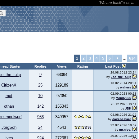
"We are back"
«
oc.at
…
1
2
3
4
5
6
634
hread Starter
Replies
Views
Rating
Last Post
29.08.2012 23:14
oe_the_tulip
9
68094
by
Joe_the_tulip
13.02.2014 20:31
CitizenX
25
129189
by
walters
02.09.2023 00:18
mat
10
97350
by
Mondy666
28.12.2025 19:11
othan
142
155343
by
JDK
04.08.2026 21:22
ansmaulwurf
966
349957
by
davebastard
22.07.2026 10:52
JörgSch
24
4543
by
mr.nice.
20.07.2026 13:15
jives
924
272381