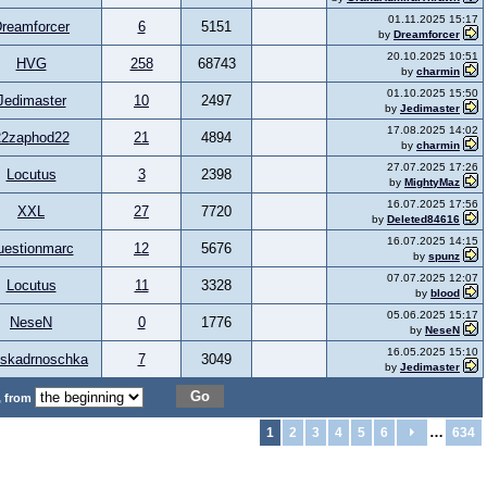
01.11.2025 15:17
reamforcer
6
5151
by
Dreamforcer
20.10.2025 10:51
HVG
258
68743
by
charmin
01.10.2025 15:50
Jedimaster
10
2497
by
Jedimaster
17.08.2025 14:02
22zaphod22
21
4894
by
charmin
27.07.2025 17:26
Locutus
3
2398
by
MightyMaz
16.07.2025 17:56
XXL
27
7720
by
Deleted84616
16.07.2025 14:15
uestionmarc
12
5676
by
spunz
07.07.2025 12:07
Locutus
11
3328
by
blood
05.06.2025 15:17
NeseN
0
1776
by
NeseN
16.05.2025 15:10
uskadrnoschka
7
3049
by
Jedimaster
Go
, from
…
1
2
3
4
5
6
634