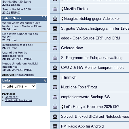
Schnitt über 30 Jahre
23:41
Daeda
Mozilla Firefox
Steam Machine 2026
23:01
ENIAC
Latest News
Google's Schlag gegen Adblocker
Wettbewerb: Wir suchen den
besten Steam Machine Clone
S: gratis Videoschnittprogramm für 12-
28.06.
mat
Eine letzte Chance für das
WEP?
odoo - Open Source ERP und CRM
21.09.
mat
overclockers.at is back!
Geforce Now
25.01.
mat
User of the Month:
disposableHero
S: Programm für Fuhrparkverwaltung
28.10.
WONDERMIKE
Neues Unterforum: Artificial
Intelligence
CPU-Z & HW-Monitor komprommitiert
10.08.
WONDERMIKE
Archives:
News
Articles
Immich
Links
Nützliche Tools/Progs
Partners:
empfehlenswerte Backup SW
»
Gamers.at
»
Notebookcheck.com
Let's Encrypt Probleme 2025-05?
Solved: Bricked BIOS auf Notebook wied
FM Radio App für Android