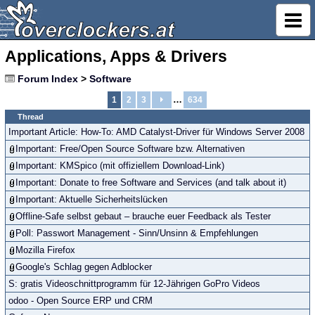
Applications, Apps & Drivers
Forum Index
>
Software
…
1
2
3
634
Thread
Important Article: How-To: AMD Catalyst-Driver für Windows Server 2008
Important: Free/Open Source Software bzw. Alternativen
Important: KMSpico (mit offiziellem Download-Link)
Important: Donate to free Software and Services (and talk about it)
Important: Aktuelle Sicherheitslücken
Offline-Safe selbst gebaut – brauche euer Feedback als Tester
Poll: Passwort Management - Sinn/Unsinn & Empfehlungen
Mozilla Firefox
Google's Schlag gegen Adblocker
S: gratis Videoschnittprogramm für 12-Jährigen GoPro Videos
odoo - Open Source ERP und CRM