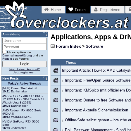
Home
Forum
Registrieren
Anmeldung
Applications, Apps & Dri
Forum Index
>
Software
Ich akzeptiere die
Datenschutzerklärung
und die
Regeln
des Forums.
Thread
Noch keinen Account?
Important Article: How-To: AMD Catalyst
Jetzt registrieren.
New Posts
Important: Free/Open Source Software 
Today's Active Threads
[Multi] Grand Theft Auto 6
Important: KMSpico (mit offiziellem Do
19:11
Earthshaker
iPhone 17 / 17 AIR / 17 PRO /
17 PRO MAX / SE4 / Watch 11
Important: Donate to free Software and 
/Watch Ultra 3 (2025)
19:08
Earthshaker
Important: Aktuelle Sicherheitslücken
AMD Radeon RX 9000 Serie
(RDNA4)
18:42
WONDERMIKE
Offline-Safe selbst gebaut – brauche 
NVIDIA GeForce RTX 5000
Serie
16:59
Jedimaster
Poll: Passwort Management - Sinn/Un