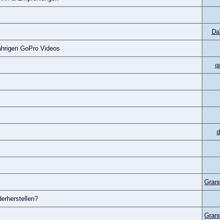
Da
Jährigen GoPro Videos
q
d
Gran
erherstellen?
Gran