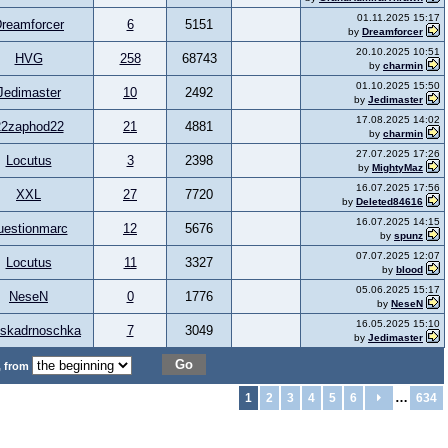
01.11.2025 15:17
reamforcer
6
5151
by
Dreamforcer
20.10.2025 10:51
HVG
258
68743
by
charmin
01.10.2025 15:50
Jedimaster
10
2492
by
Jedimaster
17.08.2025 14:02
22zaphod22
21
4881
by
charmin
27.07.2025 17:26
Locutus
3
2398
by
MightyMaz
16.07.2025 17:56
XXL
27
7720
by
Deleted84616
16.07.2025 14:15
uestionmarc
12
5676
by
spunz
07.07.2025 12:07
Locutus
11
3327
by
blood
05.06.2025 15:17
NeseN
0
1776
by
NeseN
16.05.2025 15:10
uskadrnoschka
7
3049
by
Jedimaster
Go
, from
…
1
2
3
4
5
6
634