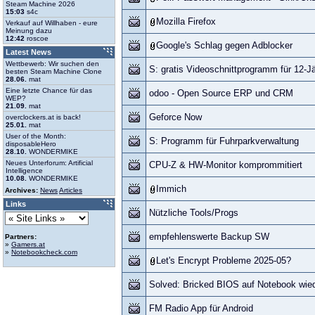
Steam Machine 2026
15:03
s4c
Mozilla Firefox
Verkauf auf Willhaben - eure
Meinung dazu
12:42
roscoe
Google's Schlag gegen Adblocker
Latest News
Wettbewerb: Wir suchen den
S: gratis Videoschnittprogramm für 12-
besten Steam Machine Clone
28.06.
mat
Eine letzte Chance für das
odoo - Open Source ERP und CRM
WEP?
21.09.
mat
Geforce Now
overclockers.at is back!
25.01.
mat
User of the Month:
S: Programm für Fuhrparkverwaltung
disposableHero
28.10.
WONDERMIKE
Neues Unterforum: Artificial
CPU-Z & HW-Monitor komprommitiert
Intelligence
10.08.
WONDERMIKE
Immich
Archives:
News
Articles
Links
Nützliche Tools/Progs
empfehlenswerte Backup SW
Partners:
»
Gamers.at
»
Notebookcheck.com
Let's Encrypt Probleme 2025-05?
Solved: Bricked BIOS auf Notebook wied
FM Radio App für Android