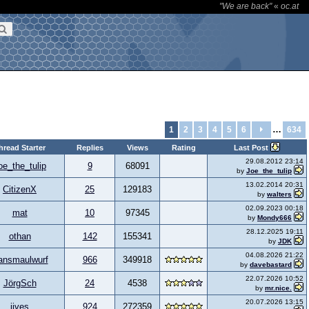
"We are back"
«
oc.at
…
1
2
3
4
5
6
634
hread Starter
Replies
Views
Rating
Last Post
29.08.2012 23:14
oe_the_tulip
9
68091
by
Joe_the_tulip
13.02.2014 20:31
CitizenX
25
129183
by
walters
02.09.2023 00:18
mat
10
97345
by
Mondy666
28.12.2025 19:11
othan
142
155341
by
JDK
04.08.2026 21:22
ansmaulwurf
966
349918
by
davebastard
22.07.2026 10:52
JörgSch
24
4538
by
mr.nice.
20.07.2026 13:15
jives
924
272359