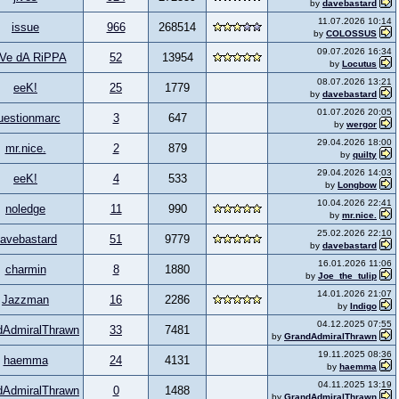
by
davebastard
11.07.2026 10:14
issue
966
268514
by
COLOSSUS
09.07.2026 16:34
Ve dA RiPPA
52
13954
by
Locutus
08.07.2026 13:21
eeK!
25
1779
by
davebastard
01.07.2026 20:05
uestionmarc
3
647
by
wergor
29.04.2026 18:00
mr.nice.
2
879
by
quilty
29.04.2026 14:03
eeK!
4
533
by
Longbow
10.04.2026 22:41
noledge
11
990
by
mr.nice.
25.02.2026 22:10
avebastard
51
9779
by
davebastard
16.01.2026 11:06
charmin
8
1880
by
Joe_the_tulip
14.01.2026 21:07
Jazzman
16
2286
by
Indigo
04.12.2025 07:55
dAdmiralThrawn
33
7481
by
GrandAdmiralThrawn
19.11.2025 08:36
haemma
24
4131
by
haemma
04.11.2025 13:19
dAdmiralThrawn
0
1488
by
GrandAdmiralThrawn