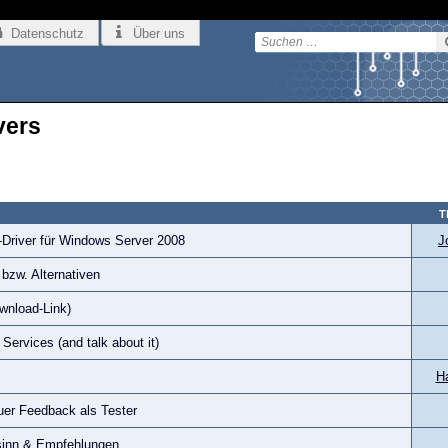
Datenschutz
Über uns
vers
T
-Driver für Windows Server 2008
J
bzw. Alternativen
wnload-Link)
Services (and talk about it)
H
euer Feedback als Tester
sinn & Empfehlungen