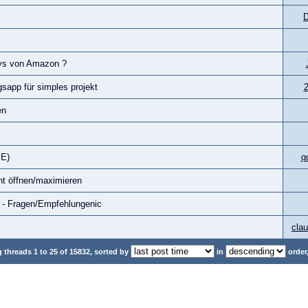
D
eys von Amazon ?
gsapp für simples projekt
en
SE)
q
cht öffnen/maximieren
) - Fragen/Empfehlungenic
cla
threads 1 to 25 of 15832, sorted by
in
order