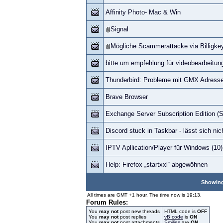
Affinity Photo- Mac & Win
Signal
Mögliche Scammerattacke via Billigk
bitte um empfehlung für videobearbeitun
Thunderbird: Probleme mit GMX Adress
Brave Browser
Exchange Server Subscription Edition (
Discord stuck in Taskbar - lässt sich ni
IPTV Apllication/Player für Windows (10
Help: Firefox „startxxl“ abgewöhnen
Showing 
All times are GMT +1 hour. The time now is 19:13.
Forum Rules:
You
may not
post new threads
HTML code is
OFF
You
may not
post replies
vB code
is
ON
You
may not
post attachments
Smilies
are
ON