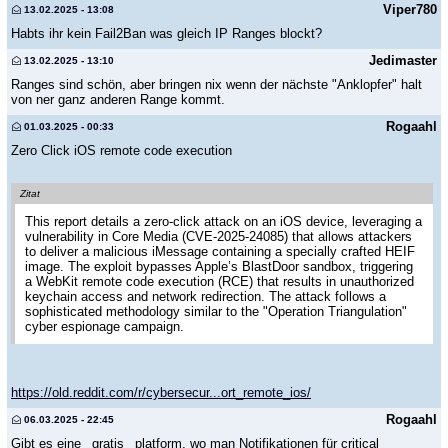
Viper780
13.02.2025 - 13:08
Habts ihr kein Fail2Ban was gleich IP Ranges blockt?
Jedimaster
13.02.2025 - 13:10
Ranges sind schön, aber bringen nix wenn der nächste "Anklopfer" halt
von ner ganz anderen Range kommt.
Rogaahl
01.03.2025 - 00:33
Zero Click iOS remote code execution
Zitat
This report details a zero-click attack on an iOS device, leveraging a
vulnerability in Core Media (CVE-2025-24085) that allows attackers
to deliver a malicious iMessage containing a specially crafted HEIF
image. The exploit bypasses Apple’s BlastDoor sandbox, triggering
a WebKit remote code execution (RCE) that results in unauthorized
keychain access and network redirection. The attack follows a
sophisticated methodology similar to the "Operation Triangulation"
cyber espionage campaign.
https://old.reddit.com/r/cybersecur...ort_remote_ios/
Rogaahl
06.03.2025 - 22:45
Gibt es eine _gratis_ platform, wo man Notifikationen für critical