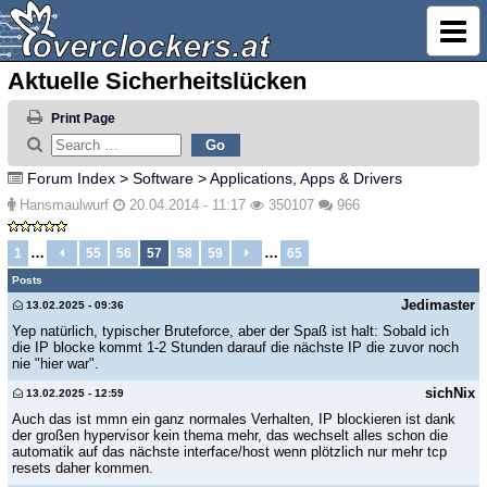
Aktuelle Sicherheitslücken
Print Page
Forum Index
>
Software
>
Applications, Apps & Drivers
Hansmaulwurf
20.04.2014 - 11:17
350107
966
…
…
1
55
56
57
58
59
65
Posts
Jedimaster
13.02.2025 - 09:36
Yep natürlich, typischer Bruteforce, aber der Spaß ist halt: Sobald ich
die IP blocke kommt 1-2 Stunden darauf die nächste IP die zuvor noch
nie "hier war".
sichNix
13.02.2025 - 12:59
Auch das ist mmn ein ganz normales Verhalten, IP blockieren ist dank
der großen hypervisor kein thema mehr, das wechselt alles schon die
automatik auf das nächste interface/host wenn plötzlich nur mehr tcp
resets daher kommen.