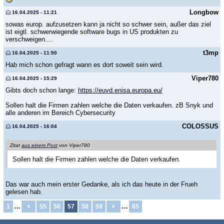
Longbow
16.04.2025 - 11:21
sowas europ. aufzusetzen kann ja nicht so schwer sein, außer das ziel
ist eigtl. schwerwiegende software bugs in US produkten zu
verschweigen....
t3mp
16.04.2025 - 11:50
Hab mich schon gefragt wann es dort soweit sein wird.
Viper780
16.04.2025 - 15:29
Gibts doch schon lange:
https://euvd.enisa.europa.eu/
Sollen halt die Firmen zahlen welche die Daten verkaufen. zB Snyk und
alle anderen im Bereich Cybersecurity
COLOSSUS
16.04.2025 - 16:04
Zitat
aus einem Post
von Viper780
Sollen halt die Firmen zahlen welche die Daten verkaufen.
Das war auch mein erster Gedanke, als ich das heute in der Frueh
gelesen hab.
…
…
1
55
56
57
58
59
65