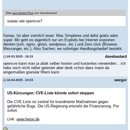
Zitat
aus einem Post
von davebastard
sowas wie opencve?
Genau. Ist aber ziemlich teuer. Was Simpleres und dafür gratis wäre
super. Mir geht es eigentlich nur um Exploits bei Internet exposten
dienten (ssh, ngnix, ghost, wordpress, etc.) und Zero click (Browser,
Messanger, etc.). Also Sachen, wo sofortiger Handlungsbedarf besteht.
davebastard
09.03.2025 - 18:15
opencve kann man ja afaik selber hosten und kostenlos verwenden... ich
habs noch nicht näher getestet aber denk schon dass mann da
eingermaßen granular filtern kann
wergor
16.04.2025 - 10:23
US-Kürzungen: CVE-Liste könnte sofort stoppen
Die CVE-Liste ist zentral für koordinierte Maßnahmen gegen
gefährliche Bugs. Die US-Regierung entzieht die Finanzierung. Per
sofort.
Link:
www.heise.de