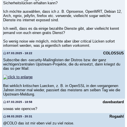
Sicherheitslücken erhalten kann?
Ich möchte auswählen, dass ich z. B. Opnsense, OpenWRT, Debian 12,
Arch, ngnix, jellyfin, firefox etc. verwende, vielleicht sogar welche
Dienste ins internet exposed sind.
Ich weiß, dass es da einige bezahlte Dienste gibt, aber vielleicht kennt
jemand von euch einen gratis Dienst?
So wenig noise wie möglich, möchte aber über critical Lücken sofort
informiert werden, was ja eigentlich selten vorkommt.
COLOSSUS
07.03.2025 - 18:22
Subscribe den -security-Mailinglisten der Distros bzw. der ganz
wichtigen/zentralen Upstream-Projekte, die du einsetzt, dann kriegst du
das so per Mail:
Bei wirklich kritischen Luecken, z. B. in OpenSSL in den vergangenen
Jahren immer mal wieder, passiert das meistens am selben Tag wie die
Upstream-Meldung.
davebastard
07.03.2025 - 18:58
sowas wie opencve?
Rogaahl
08.03.2025 - 20:31
@COLO das ist mir eben viel zu viel noise.