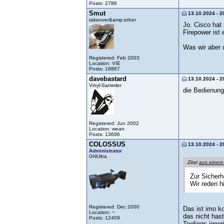
Posts: 2786
Smut
13.10.2024 - 2
takeover&amp;ether
Jo. Cisco hat
Firepower ist 
Was wir aber u
Registered: Feb 2003
Location: VIE
Posts: 16867
davebastard
13.10.2024 - 2
Vinyl-Sammler
die Bedienung 
Registered: Jun 2002
Location: wean
Posts: 13696
COLOSSUS
13.10.2024 - 2
Administrator
GNUltra
Zitat
aus einem
Zur Sicherhe
Wir reden h
Registered: Dec 2000
Das ist imo k
Location: ~
das nicht has
Posts: 12409
Toolings ignor