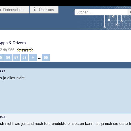
Datenschutz
Über uns
Apps & Drivers
2
966
…
5
56
57
58
65
8:23
s ja alles nicht
8:32
ch nicht wie jemand noch forti produkte einsetzen kann. ist ja nich die erste 