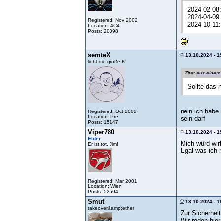
2024-02-08: 
2024-04-09:
Registered: Nov 2002
2024-10-11: 
Location: 4C4
Posts: 20098
semteX
13.10.2024 - 1
liebt die große KI
Zitat
aus einem
Sollte das 
nein ich habe
Registered: Oct 2002
Location: Pre
sein darf
Posts: 15147
Viper780
13.10.2024 - 1
Elder
Mich würd wir
Er ist tot, Jim!
Egal was ich 
Registered: Mar 2001
Location: Wien
Posts: 52594
Smut
13.10.2024 - 1
takeover&amp;ether
Zur Sicherheit
Wir reden hie