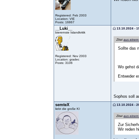
Registered: Feb 2003
Location: VIE
Posts: 16867
__Luki__
13.10.2024 - 1
bierernste Islandkritik
Zitat
aus einem
Sollte das 
Registered: Nov 2003
Location: gradec
Posts: 3106
Wo gehst d
Entweder es
Sophos soll a
semteX
13.10.2024 - 2
liebt die große KI
Zitat
aus einem
Zur Sicherhe
Wir reden h