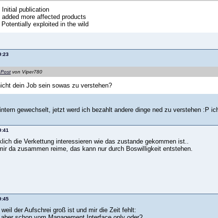
Initial publication
 added more affected products
Potentially exploited in the wild
9:23
 Post
von Viper780
nicht dein Job sein sowas zu verstehen?
 intern gewechselt, jetzt werd ich bezahlt andere dinge ned zu verstehen :P i
9:41
klich die Verkettung interessieren wie das zustande gekommen ist..
mir da zusammen reime, das kann nur durch Boswilligkeit entstehen.
9:45
 weil der Aufschrei groß ist und mir die Zeit fehlt:
r aber schon vom Management Interface only oder?