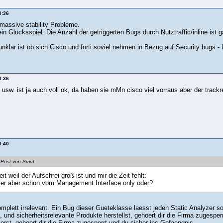
0:36
 massive stability Probleme.
ein Glücksspiel. Die Anzahl der getriggerten Bugs durch Nutztraffic/inline ist g
nklar ist ob sich Cisco und forti soviel nehmen in Bezug auf Security bugs - f
0:36
usw. ist ja auch voll ok, da haben sie mMn cisco viel vorraus aber der trackr
0:40
 Post
von Smut
it weil der Aufschrei groß ist und mir die Zeit fehlt:
ier aber schon vom Management Interface only oder?
omplett irrelevant. Ein Bug dieser Gueteklasse laesst jeden Static Analyzer s
t, und sicherheitsrelevante Produkte herstellst, gehoert dir die Firma zugesp
ierst, gehoert dir die Firma zugesperrt und du sicher ins Gefaengnis.