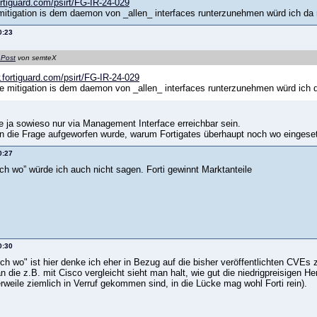
ortiguard.com/psirt/FG-IR-24-029
itigation is dem daemon von _allen_ interfaces runterzunehmen würd ich da 
0:23
 Post
von semteX
.fortiguard.com/psirt/FG-IR-24-029
 mitigation is dem daemon von _allen_ interfaces runterzunehmen würd ich d
te ja sowieso nur via Management Interface erreichbar sein.
in die Frage aufgeworfen wurde, warum Fortigates überhaupt noch wo eingesetz
0:27
ch wo” würde ich auch nicht sagen. Forti gewinnt Marktanteile
0:30
ch wo" ist hier denke ich eher in Bezug auf die bisher veröffentlichten CVEs 
die z.B. mit Cisco vergleicht sieht man halt, wie gut die niedrigpreisigen He
rweile ziemlich in Verruf gekommen sind, in die Lücke mag wohl Forti rein).