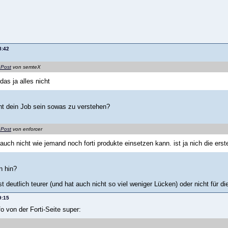
8:42
 Post
von semteX
das ja alles nicht
cht dein Job sein sowas zu verstehen?
 Post
von enforcer
 auch nicht wie jemand noch forti produkte einsetzen kann. ist ja nich die ers
n hin?
t deutlich teurer (und hat auch nicht so viel weniger Lücken) oder nicht für d
9:15
nfo von der Forti-Seite super: