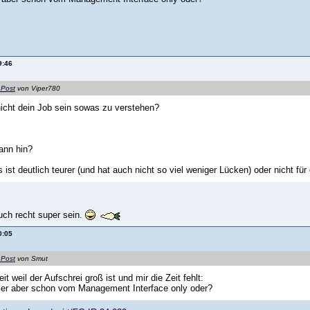
9:46
 Post
von Viper780
nicht dein Job sein sowas zu verstehen?
ann hin?
 ist deutlich teurer (und hat auch nicht so viel weniger Lücken) oder nicht für
uch recht super sein.
0:05
 Post
von Smut
it weil der Aufschrei groß ist und mir die Zeit fehlt:
ier aber schon vom Management Interface only oder?