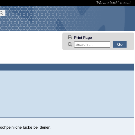
"We are back"
«
oc.at
Print Page
hochpeinliche lücke bei denen.