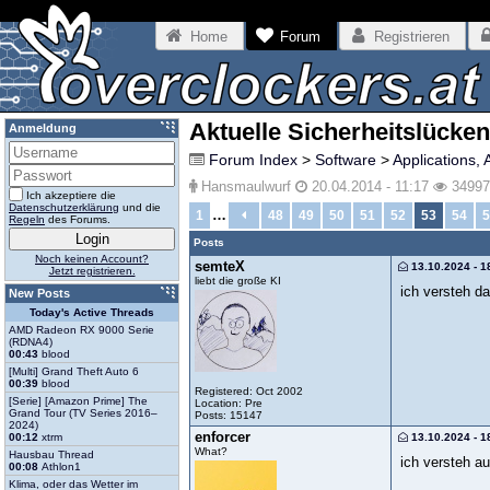
Home
Forum
Registrieren
Aktuelle Sicherheitslücken
Anmeldung
Forum Index
>
Software
>
Applications, 
Hansmaulwurf
20.04.2014 - 11:17
34997
Ich akzeptiere die
Datenschutzerklärung
und die
…
1
48
49
50
51
52
53
54
5
Regeln
des Forums.
Posts
Noch keinen Account?
semteX
13.10.2024 - 1
Jetzt registrieren.
liebt die große KI
ich versteh da
New Posts
Today's Active Threads
AMD Radeon RX 9000 Serie
(RDNA4)
00:43
blood
[Multi] Grand Theft Auto 6
00:39
blood
Registered: Oct 2002
[Serie] [Amazon Prime] The
Location: Pre
Grand Tour (TV Series 2016–
Posts: 15147
2024)
enforcer
13.10.2024 - 1
00:12
xtrm
What?
Hausbau Thread
ich versteh au
00:08
Athlon1
Klima, oder das Wetter im