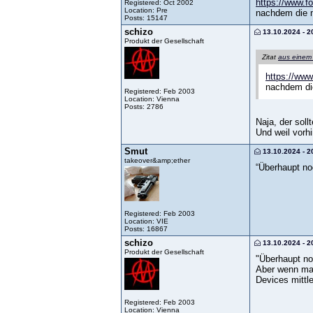
https://www.f
Registered: Oct 2002
Location: Pre
nachdem die m
Posts: 15147
schizo
13.10.2024 - 2
Produkt der Gesellschaft
Zitat
aus einem
https://www
nachdem die
Registered: Feb 2003
Location: Vienna
Posts: 2786
Naja, der soll
Und weil vorh
Smut
13.10.2024 - 2
takeover&amp;ether
“Überhaupt no
Registered: Feb 2003
Location: VIE
Posts: 16867
schizo
13.10.2024 - 2
Produkt der Gesellschaft
"Überhaupt no
Aber wenn man 
Devices mittle
Registered: Feb 2003
Location: Vienna