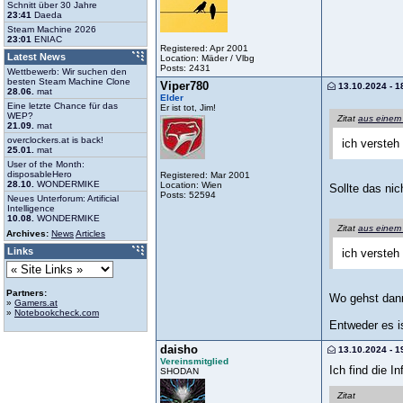
Schnitt über 30 Jahre
23:41
Daeda
Steam Machine 2026
23:01
ENIAC
Registered: Apr 2001
Latest News
Location: Mäder / Vlbg
Posts: 2431
Wettbewerb: Wir suchen den
besten Steam Machine Clone
Viper780
13.10.2024 - 1
28.06.
mat
Elder
Eine letzte Chance für das
Er ist tot, Jim!
WEP?
Zitat
aus einem
21.09.
mat
overclockers.at is back!
ich versteh 
25.01.
mat
User of the Month:
disposableHero
Registered: Mar 2001
28.10.
WONDERMIKE
Location: Wien
Sollte das ni
Posts: 52594
Neues Unterforum: Artificial
Intelligence
10.08.
WONDERMIKE
Zitat
aus einem
Archives:
News
Articles
Links
ich versteh
Partners:
Wo gehst dan
»
Gamers.at
»
Notebookcheck.com
Entweder es is
daisho
13.10.2024 - 1
Vereinsmitglied
Ich find die I
SHODAN
Zitat