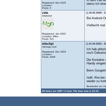
In dem Fall w
Registered: Nov 2025
wieso ich eine
Location:
Posts: 0
zeta
10.02.2020 - 1
Addicted
Bei Android O
Vielleicht mal
Registered: Jan 2003
Location: Wien
Posts: 521
eitschpi
21.04.2022 - 2
meeega cool
Ich hab plötz
Registered: Dec 2004
noch Geburtst
Location:
Posts: 4469
Die Kontakte 
Handy eingetr
Beim Googeln 
/edit: Aha be
wieder zu funk
Bearbeitet von e
All times are GMT +1 hour. The time now is 22:15.