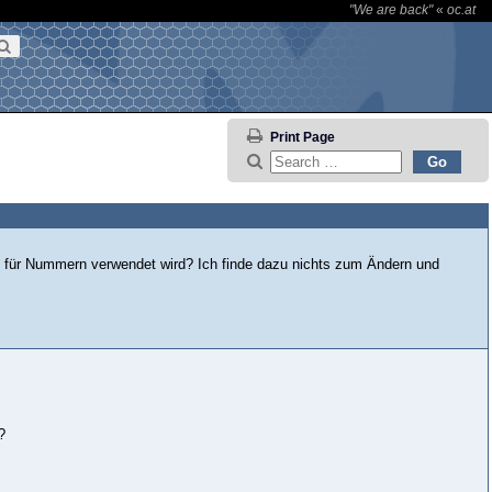
"We are back"
«
oc.at
Print Page
t für Nummern verwendet wird? Ich finde dazu nichts zum Ändern und
?