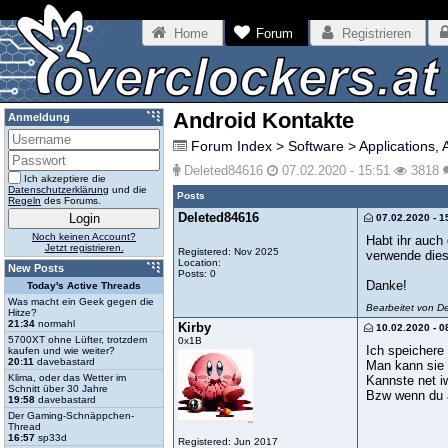
Home
Forum
Registrieren
Android Kontakte
Anmeldung
Forum Index
>
Software
>
Applications, 
Deleted84616
07.02.2020 - 15:51
3818
Ich akzeptiere die
Datenschutzerklärung
und die
Posts
Regeln
des Forums.
Deleted84616
07.02.2020 - 1
Noch keinen Account?
Habt ihr auch
Jetzt registrieren.
Registered: Nov 2025
verwende dies
Location:
New Posts
Posts: 0
Danke!
Today's Active Threads
Was macht ein Geek gegen die
Bearbeitet von D
Hitze?
21:34
normahl
Kirby
10.02.2020 - 0
5700XT ohne Lüfter, trotzdem
0x1B
Ich speichere
kaufen und wie weiter?
20:11
davebastard
Man kann sie
Klima, oder das Wetter im
Kannste net iw
Schnitt über 30 Jahre
Bzw wenn du a
19:58
davebastard
Der Gaming-Schnäppchen-
Thread
16:57
sp33d
Registered: Jun 2017