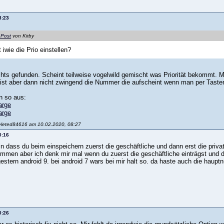
8:23
 Post
von Kirby
 iwie die Prio einstellen?
hts gefunden. Scheint teilweise vogelwild gemischt was Priorität bekommt.
ist aber dann nicht zwingend die Nummer die aufscheint wenn man per Taste
n so aus:
eleted84616 am 10.02.2020, 08:27
0:16
n dass du beim einspeichern zuerst die geschäftliche und dann erst die priva
immen aber ich denk mir mal wenn du zuerst die geschäftliche einträgst und d
gestern android 9. bei android 7 wars bei mir halt so. da haste auch die hau
0:26