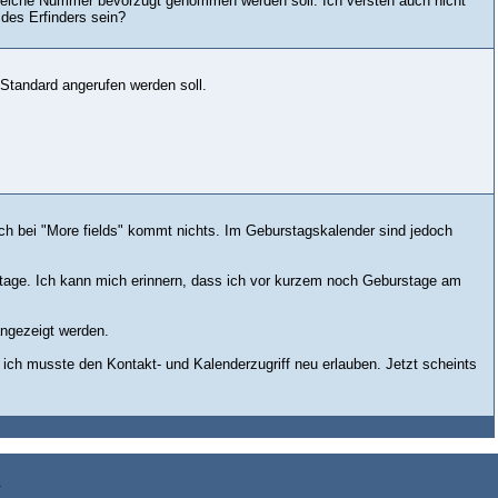
ion welche Nummer bevorzugt genommen werden soll. Ich versteh auch nicht
 des Erfinders sein?
Standard angerufen werden soll.
uch bei "More fields" kommt nichts. Im Geburstagskalender sind jedoch
stage. Ich kann mich erinnern, dass ich vor kurzem noch Geburstage am
angezeigt werden.
 ich musste den Kontakt- und Kalenderzugriff neu erlauben. Jetzt scheints
z