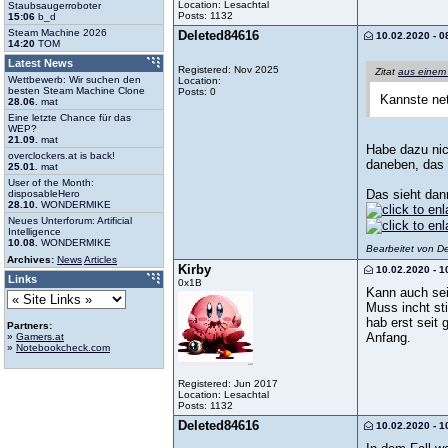
Location: Lesachtal
Staubsaugerroboter
Posts: 1132
15:06
b_d
Steam Machine 2026
Deleted84616
10.02.2020 - 0
14:20
TOM
Latest News
Registered: Nov 2025
Zitat
aus einem
Wettbewerb: Wir suchen den
Location:
besten Steam Machine Clone
Posts: 0
Kannste net
28.06.
mat
Eine letzte Chance für das
WEP?
21.09.
mat
Habe dazu nic
overclockers.at is back!
daneben, das 
25.01.
mat
User of the Month:
Das sieht dan
disposableHero
28.10.
WONDERMIKE
Neues Unterforum: Artificial
Intelligence
10.08.
WONDERMIKE
Bearbeitet von D
Archives:
News
Articles
Kirby
10.02.2020 - 1
Links
0x1B
Kann auch sei
Muss incht st
hab erst seit 
Partners:
Anfang.
»
Gamers.at
»
Notebookcheck.com
Registered: Jun 2017
Location: Lesachtal
Posts: 1132
Deleted84616
10.02.2020 - 1