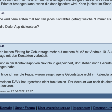
ar es historisch fix nicht so. Mir fehlt da irgendwie die grundsätzliche Opt
 Priorität festlegen kann, wenn die dann ignoriert wird. Kann ja nicht im Sinne
1:00
ne wird beim ersten mal Anrufen jedes Kontaktes gefragt welche Nummer als 
 die Dialer App rücksetzen?
0:40
lich keinen Eintrag für Geburtstage mehr auf meinem Mi A2 mit Android 10. A
age mit den Kontakten verknüpft.
sind in der Kontakteapp von Nextcloud gespeichert, dort stehen noch Geburt
agen habe.
finde ich nur die Frage, warum eingetragene Geburtstage nicht im Kalender 
i meinem DAVx hat irgendwas nicht funktioniert. Der Account war noch da aber
tionieren.
itschpi am 21.04.2022, 21:27
Kontakt
|
Unser Forum
|
Über overclockers.at
|
Impressum
|
Datenschut