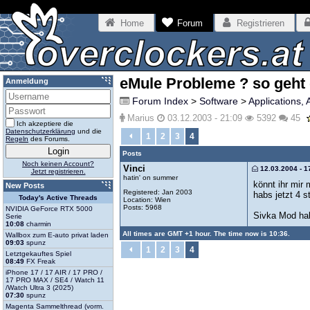
Home
Forum
Registrieren
eMule Probleme ? so geht d
Anmeldung
Forum Index
>
Software
>
Applications, 
Marius
03.12.2003 - 21:09
5392
45
Ich akzeptiere die
Datenschutzerklärung
und die
1
2
3
4
Regeln
des Forums.
Posts
Noch keinen Account?
Vinci
12.03.2004 - 1
Jetzt registrieren.
hatin' on summer
könnt ihr mir 
New Posts
Registered: Jan 2003
habs jetzt 4 
Today's Active Threads
Location: Wien
Posts: 5968
NVIDIA GeForce RTX 5000
Sivka Mod hab 
Serie
10:08
charmin
All times are GMT +1 hour. The time now is 10:36.
Wallbox zum E-auto privat laden
09:03
spunz
1
2
3
4
Letztgekauftes Spiel
08:49
FX Freak
iPhone 17 / 17 AIR / 17 PRO /
17 PRO MAX / SE4 / Watch 11
/Watch Ultra 3 (2025)
07:30
spunz
Magenta Sammelthread (vorm.