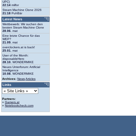
UPC)
22:14
milfor
Steam Machine Clone 2026
21:18
PuhBär
Latest News
Wettbewerb: Wir suchen den
besten Steam Machine Clone
28.06.
mat
Eine letzte Chance für das
WEP?
21.09.
mat
overclockers.at is back!
25.01.
mat
User of the Month:
disposableHero
28.10.
WONDERMIKE
Neues Unterforum: Artificial
Intelligence
10.08.
WONDERMIKE
Archives:
News
Articles
Links
Partners:
»
Gamers.at
»
Notebookcheck.com