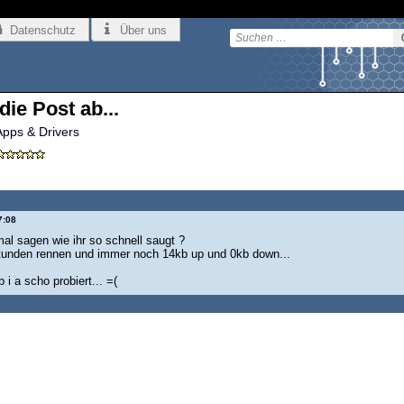
Datenschutz
Über uns
ie Post ab...
Apps & Drivers
7:08
mal sagen wie ihr so schnell saugt ?
stunden rennen und immer noch 14kb up und 0kb down...
i a scho probiert... =(