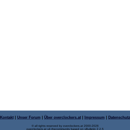
Kontakt
|
Unser Forum
|
Über overclockers.at
|
Impressum
|
Datenschut
© all rights reserved by overclockers.at 2000-2026
overclockers.at v4.thecommunity based on vBulletin 2.2.5