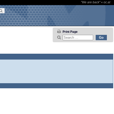
"We are back"
«
oc.at
Print Page