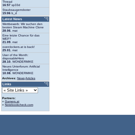
Thread
16:57
sp33d
Staubsaugerroboter
15:06
b_d
Latest News
Wettbewerb: Wir suchen den
besten Steam Machine Clone
28.06.
mat
Eine letzte Chance für das
WEP?
21.09.
mat
overclockers.at is back!
25.01.
mat
User of the Month:
disposableHero
28.10.
WONDERMIKE
Neues Unterforum: Artificial
Intelligence
10.08.
WONDERMIKE
Archives:
News
Articles
Links
Partners:
»
Gamers.at
»
Notebookcheck.com