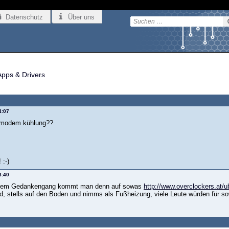
Datenschutz
Über uns
Apps & Drivers
4:07
e modem kühlung??
 :-)
8:40
chem Gedankengang kommt man denn auf sowas
http://www.overclockers.at/u
ird, stells auf den Boden und nimms als Fußheizung, viele Leute würden für 