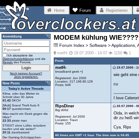
Home
Forum
Registrieren
MODEM kühlung WIE????
Anmeldung
Forum Index
>
Software
>
Applications, 
metH-
19.07.2000 - 14:07
1150
1
Ich akzeptiere die
Datenschutzerklärung
und die
Posts
Regeln
des Forums.
metH-
19.07.2000 - 1
broadband geek =]
Noch keinen Account?
wie geht ein
Jetzt registrieren.
Registered: Jun 2000
Location: 217.196.80.129
New Posts
cu
Posts: 648
Today's Active Threads
------------------
Klima, oder das Wetter im
Schnitt über 30 Jahre
I love Celeron!
01:42
DKCH
RipsDiner
[Multi] Grand Theft Auto 6
20.07.2000 - 0
00:17
questionmarc
Big d00d
Oida, in wel
Was macht ein Geek gegen die
Registered: Jul 2000
dir zu heiß w
Hitze?
Location: Traun
22:33
pirate man
Posts: 155
5700XT ohne Lüfter, trotzdem
Cya, Rips
kaufen und wie weiter?
20:11
davebastard
All times are GMT +1 hour. The time now is 04:45.
Der Gaming-Schnäppchen-