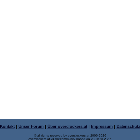
Kontakt
|
Unser Forum
|
Über overclockers.at
|
Impressum
|
Datenschut
© all rights reserved by overclockers.at 2000-2026
overclockers.at v4.thecommunity based on vBulletin 2.2.5