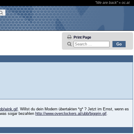
"We are back"
«
oc.at
Print Page
bb/wink.gif
. Willst du dein Modem übertakten *g* ? Jetzt im Ernst, wenn es
sowas sogar bezahlen
http://www.overclockers.at/ubb/biggrin.gif
.