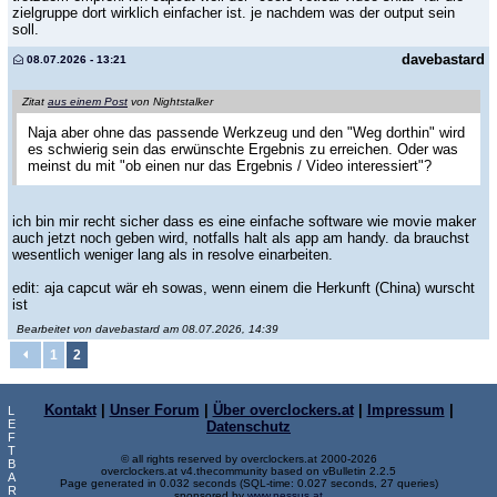
zielgruppe dort wirklich einfacher ist. je nachdem was der output sein
soll.
davebastard
08.07.2026 - 13:21
Zitat
aus einem Post
von Nightstalker
Naja aber ohne das passende Werkzeug und den "Weg dorthin" wird
es schwierig sein das erwünschte Ergebnis zu erreichen. Oder was
meinst du mit "ob einen nur das Ergebnis / Video interessiert"?
ich bin mir recht sicher dass es eine einfache software wie movie maker
auch jetzt noch geben wird, notfalls halt als app am handy. da brauchst
wesentlich weniger lang als in resolve einarbeiten.
edit: aja capcut wär eh sowas, wenn einem die Herkunft (China) wurscht
ist
Bearbeitet von davebastard am 08.07.2026, 14:39
1
2
Kontakt
|
Unser Forum
|
Über overclockers.at
|
Impressum
|
L
E
Datenschutz
F
T
© all rights reserved by overclockers.at 2000-2026
B
overclockers.at v4.thecommunity based on vBulletin 2.2.5
A
Page generated in 0.032 seconds (SQL-time: 0.027 seconds, 27 queries)
R
sponsored by
www.nessus.at