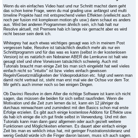
Wenn du ein einfaches Video hast und nur Schnitt machst dann geht
das schon keine Frage, wenn du mal grading usw. anfängst und multi
timeline Projekte hast mit entsprechend vielen Effekten (vielleicht auch
noch per fusion mit komplexen motion gfx usw.) dann schaut es anders
aus. Wird bei anderen Programmen ähnlich sein, ich hab halt nur
Resolve aktuell, mit Premiere hab ich lange nix gemacht aber es wird
nicht besser sein denk ich.
Whitegrey hat auch etwas wichtiges gesagt was ich in meinem Post
vergessen habe, Resolve ist tatsächlich deutlich mehr als nur ein
Schnittprogramm und für das was es kann (selbst in der kostenlosen
Version) ist es natürlich ein Nobrainer ABER die Lernkurve ist halt wie
gesagt steil und ohne Vorwissen tatsächlich schwierig. Auch mit
Tutorials braucht man einige Zeit bis man sich eingelebt hat weil vieles
einfach nicht so "intuitiv" ist bzw. vieles einfach gewissen
Regeln/Gesetzmäßigkeiten der Videoproduktion etc. folgt und wenn man
damit nicht vertraut ist, steht man erst mal wie der Ochse vor dem Tor.
Mir geht's auch immer noch so bei einigen Dingen.
Ob Davinci Resolve in dem Alter die richtige Software ist kann ich nicht
sagen, das müssen die beiden für sich selbst rausfinden. Wenn die
Motivation und die Zeit zum lernen da ist, kann ein 12 jähriger da
durchaus reinwachsen und zumindest mit den Basics schon mal erste
Erfolge erzielen. Es gibt auch einige kostenlose Addons für Effekte usw.
da hab ich einige die ich gut finde selbst in Verwendung. Und mit den
Tutorials kann man dann ganz allgemein oder auch gezielt weitere
Funktionen und Möglichkeiten erlernen. Es dauert aber einfach einige
Zeit bis man es wirklich intus hat, mit geringer Frustrationstoleranz und
wenig Geduld würde ich die Finger davon lassen, muss ich auch sagen.