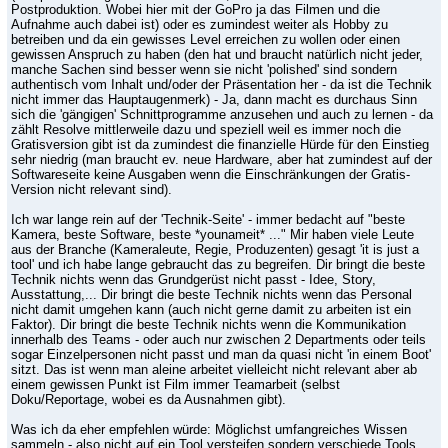
Postproduktion. Wobei hier mit der GoPro ja das Filmen und die
Aufnahme auch dabei ist) oder es zumindest weiter als Hobby zu
betreiben und da ein gewisses Level erreichen zu wollen oder einen
gewissen Anspruch zu haben (den hat und braucht natürlich nicht jeder,
manche Sachen sind besser wenn sie nicht 'polished' sind sondern
authentisch vom Inhalt und/oder der Präsentation her - da ist die Technik
nicht immer das Hauptaugenmerk) - Ja, dann macht es durchaus Sinn
sich die 'gängigen' Schnittprogramme anzusehen und auch zu lernen - da
zählt Resolve mittlerweile dazu und speziell weil es immer noch die
Gratisversion gibt ist da zumindest die finanzielle Hürde für den Einstieg
sehr niedrig (man braucht ev. neue Hardware, aber hat zumindest auf der
Softwareseite keine Ausgaben wenn die Einschränkungen der Gratis-
Version nicht relevant sind).
Ich war lange rein auf der 'Technik-Seite' - immer bedacht auf "beste
Kamera, beste Software, beste *younameit* ..." Mir haben viele Leute
aus der Branche (Kameraleute, Regie, Produzenten) gesagt 'it is just a
tool' und ich habe lange gebraucht das zu begreifen. Dir bringt die beste
Technik nichts wenn das Grundgerüst nicht passt - Idee, Story,
Ausstattung,... Dir bringt die beste Technik nichts wenn das Personal
nicht damit umgehen kann (auch nicht gerne damit zu arbeiten ist ein
Faktor). Dir bringt die beste Technik nichts wenn die Kommunikation
innerhalb des Teams - oder auch nur zwischen 2 Departments oder teils
sogar Einzelpersonen nicht passt und man da quasi nicht 'in einem Boot'
sitzt. Das ist wenn man aleine arbeitet vielleicht nicht relevant aber ab
einem gewissen Punkt ist Film immer Teamarbeit (selbst
Doku/Reportage, wobei es da Ausnahmen gibt).
Was ich da eher empfehlen würde: Möglichst umfangreiches Wissen
sammeln - also nicht auf ein Tool versteifen sondern verschiede Tools