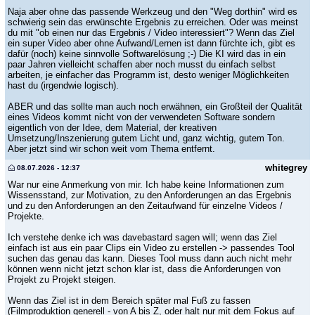
Naja aber ohne das passende Werkzeug und den "Weg dorthin" wird es
schwierig sein das erwünschte Ergebnis zu erreichen. Oder was meinst
du mit "ob einen nur das Ergebnis / Video interessiert"? Wenn das Ziel
ein super Video aber ohne Aufwand/Lernen ist dann fürchte ich, gibt es
dafür (noch) keine sinnvolle Softwarelösung ;-) Die KI wird das in ein
paar Jahren vielleicht schaffen aber noch musst du einfach selbst
arbeiten, je einfacher das Programm ist, desto weniger Möglichkeiten
hast du (irgendwie logisch).
ABER und das sollte man auch noch erwähnen, ein Großteil der Qualität
eines Videos kommt nicht von der verwendeten Software sondern
eigentlich von der Idee, dem Material, der kreativen
Umsetzung/Inszenierung gutem Licht und, ganz wichtig, gutem Ton.
Aber jetzt sind wir schon weit vom Thema entfernt.
whitegrey
08.07.2026 - 12:37
War nur eine Anmerkung von mir. Ich habe keine Informationen zum
Wissensstand, zur Motivation, zu den Anforderungen an das Ergebnis
und zu den Anforderungen an den Zeitaufwand für einzelne Videos /
Projekte.
Ich verstehe denke ich was davebastard sagen will; wenn das Ziel
einfach ist aus ein paar Clips ein Video zu erstellen -> passendes Tool
suchen das genau das kann. Dieses Tool muss dann auch nicht mehr
können wenn nicht jetzt schon klar ist, dass die Anforderungen von
Projekt zu Projekt steigen.
Wenn das Ziel ist in dem Bereich später mal Fuß zu fassen
(Filmproduktion generell - von A bis Z, oder halt nur mit dem Fokus auf