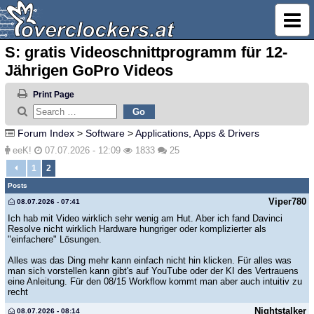
S: gratis Videoschnittprogramm für 12-
Jährigen GoPro Videos
Print Page
Forum Index
>
Software
>
Applications, Apps & Drivers
eeK!
07.07.2026 - 12:09
1833
25
1
2
Posts
Viper780
08.07.2026 - 07:41
Ich hab mit Video wirklich sehr wenig am Hut. Aber ich fand Davinci
Resolve nicht wirklich Hardware hungriger oder komplizierter als
"einfachere" Lösungen.
Alles was das Ding mehr kann einfach nicht hin klicken. Für alles was
man sich vorstellen kann gibt's auf YouTube oder der KI des Vertrauens
eine Anleitung. Für den 08/15 Workflow kommt man aber auch intuitiv zu
recht
Nightstalker
08.07.2026 - 08:14