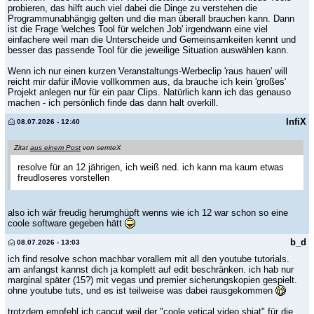
probieren, das hilft auch viel dabei die Dinge zu verstehen die
Programmunabhängig gelten und die man überall brauchen kann. Dann
ist die Frage 'welches Tool für welchen Job' irgendwann eine viel
einfachere weil man die Unterscheide und Gemeinsamkeiten kennt und
besser das passende Tool für die jeweilige Situation auswählen kann.
Wenn ich nur einen kurzen Veranstaltungs-Werbeclip 'raus hauen' will
reicht mir dafür iMovie vollkommen aus, da brauche ich kein 'großes'
Projekt anlegen nur für ein paar Clips. Natürlich kann ich das genauso
machen - ich persönlich finde das dann halt overkill.
InfiX
08.07.2026 - 12:40
Zitat
aus einem Post
von semteX
resolve für an 12 jährigen, ich weiß ned. ich kann ma kaum etwas
freudloseres vorstellen
also ich wär freudig herumghüpft wenns wie ich 12 war schon so eine
coole software gegeben hätt
b_d
08.07.2026 - 13:03
ich find resolve schon machbar vorallem mit all den youtube tutorials.
am anfangst kannst dich ja komplett auf edit beschränken. ich hab nur
marginal später (15?) mit vegas und premier sicherungskopien gespielt.
ohne youtube tuts, und es ist teilweise was dabei rausgekommen
trotzdem empfehl ich capcut weil der "coole vetical video shiat" für die