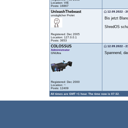
Location: VIE
Posts: 16867
UnleashThebeast
12.09.2022 - 2
unsäglicher Prolet
Bis jetzt Bla
ShredOS schau
Registered: Dec 2005
Location: 127.0.0.1
Posts: 3653
COLOSSUS
12.09.2022 - 2
Administrator
Spannend, das
GNUltra
Registered: Dec 2000
Location: ~
Posts: 12409
All times are GMT +1 hour. The time now is 07:32.