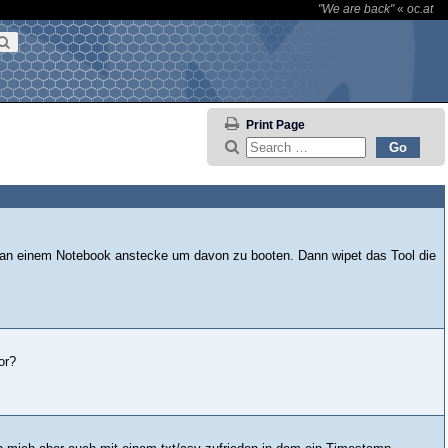
"We are back"
«
oc.at
Print Page
nd an einem Notebook anstecke um davon zu booten. Dann wipet das Tool die
or?