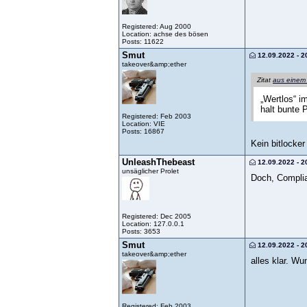
Registered: Aug 2000
Location: achse des bösen
Posts: 11622
Smut
12.09.2022 - 2
takeover&amp;ether
Zitat
aus einem
„Wertlos“ i
halt bunte
Registered: Feb 2003
Location: VIE
Posts: 16867
Kein bitlocker
UnleashThebeast
12.09.2022 - 2
unsäglicher Prolet
Doch, Complia
Registered: Dec 2005
Location: 127.0.0.1
Posts: 3653
Smut
12.09.2022 - 2
takeover&amp;ether
alles klar. Wu
Registered: Feb 2003