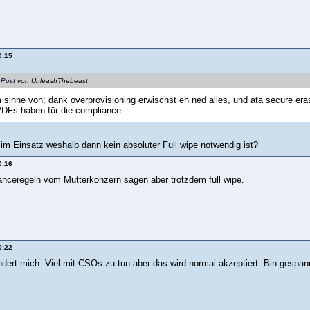
0:15
 Post
von UnleashThebeast
m sinne von: dank overprovisioning erwischst eh ned alles, und ata secure era
 PDFs haben für die compliance…
 im Einsatz weshalb dann kein absoluter Full wipe notwendig ist?
0:16
nceregeln vom Mutterkonzern sagen aber trotzdem full wipe.
0:22
ndert mich. Viel mit CSOs zu tun aber das wird normal akzeptiert. Bin gespan