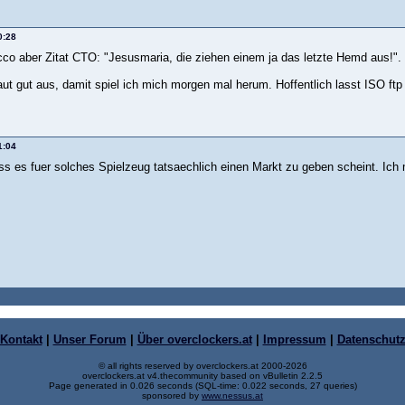
0:28
ncco aber Zitat CTO: "Jesusmaria, die ziehen einem ja das letzte Hemd aus!".
t gut aus, damit spiel ich mich morgen mal herum. Hoffentlich lasst ISO ftp 
1:04
s es fuer solches Spielzeug tatsaechlich einen Markt zu geben scheint. Ic
Kontakt
|
Unser Forum
|
Über overclockers.at
|
Impressum
|
Datenschut
© all rights reserved by overclockers.at 2000-2026
overclockers.at v4.thecommunity based on vBulletin 2.2.5
Page generated in 0.026 seconds (SQL-time: 0.022 seconds, 27 queries)
sponsored by
www.nessus.at