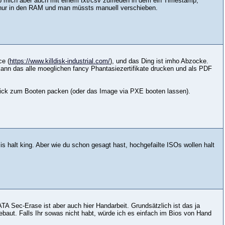
eb mich aber auch mit einem txt/csv zufrieden in dem ein Timestamp,
 nur in den RAM und man müssts manuell verschieben.
ce (
https://www.killdisk-industrial.com/
), und das Ding ist imho Abzocke.
kann das alle moeglichen fancy Phantasiezertifikate drucken und als PDF
Stick zum Booten packen (oder das Image via PXE booten lassen).
is halt king. Aber wie du schon gesagt hast, hochgefailte ISOs wollen halt
A Sec-Erase ist aber auch hier Handarbeit. Grundsätzlich ist das ja
ebaut. Falls Ihr sowas nicht habt, würde ich es einfach im Bios von Hand