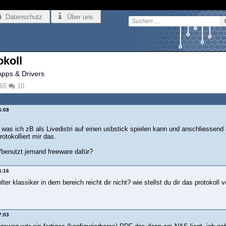
Datenschutz
Über uns
okoll
Apps & Drivers
65
10
6:08
 was ich zB als Livedistri auf einen usbstick spielen kann und anschliesse
otokolliert mir das.
benutzt jemand freeware dafür?
6:16
lter klassiker in dem bereich reicht dir nicht? wie stellst du dir das protokoll v
7:03