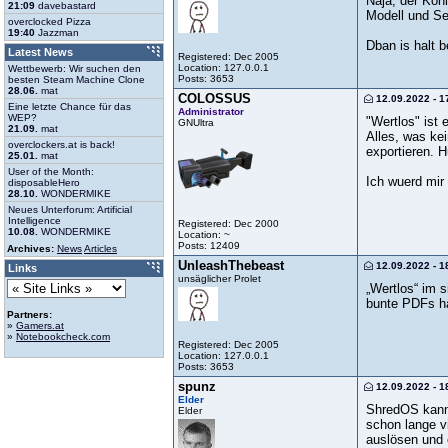
Naja, der Kön
21:09
davebastard
Modell und Se
overclocked Pizza
19:40
Jazzman
Dban is halt 
Latest News
Registered: Dec 2005
Location: 127.0.0.1
Wettbewerb: Wir suchen den
Posts: 3653
besten Steam Machine Clone
28.06.
mat
COLOSSUS
12.09.2022 - 1
Eine letzte Chance für das
Administrator
WEP?
"Wertlos" ist 
GNUltra
21.09.
mat
Alles, was ke
overclockers.at is back!
exportieren. 
25.01.
mat
User of the Month:
Ich wuerd mir
disposableHero
28.10.
WONDERMIKE
Neues Unterforum: Artificial
Intelligence
Registered: Dec 2000
10.08.
WONDERMIKE
Location: ~
Posts: 12409
Archives:
News
Articles
UnleashThebeast
12.09.2022 - 1
Links
unsäglicher Prolet
„Wertlos“ im s
bunte PDFs h
Partners:
»
Gamers.at
»
Notebookcheck.com
Registered: Dec 2005
Location: 127.0.0.1
Posts: 3653
spunz
12.09.2022 - 1
Elder
ShredOS kann 
Elder
schon lange v
auslösen und 