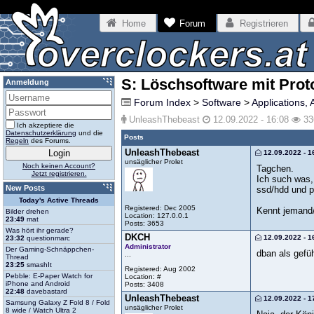
Home
Forum
Registrieren
S: Löschsoftware mit Prot
Anmeldung
Forum Index
>
Software
>
Applications, 
UnleashThebeast
12.09.2022 - 16:08
33
Ich akzeptiere die
Datenschutzerklärung
und die
Posts
Regeln
des Forums.
UnleashThebeast
12.09.2022 - 1
unsäglicher Prolet
Noch keinen Account?
Tagchen.
Jetzt registrieren.
Ich such was,
New Posts
ssd/hdd und pr
Today's Active Threads
Registered: Dec 2005
Kennt jemand/
Bilder drehen
Location: 127.0.0.1
23:49
mat
Posts: 3653
Was hört ihr gerade?
DKCH
12.09.2022 - 1
23:32
questionmarc
Administrator
Der Gaming-Schnäppchen-
dban als gefüh
...
Thread
23:25
smashIt
Registered: Aug 2002
Pebble: E-Paper Watch for
Location: #
iPhone and Android
Posts: 3408
22:48
davebastard
UnleashThebeast
12.09.2022 - 1
Samsung Galaxy Z Fold 8 / Fold
unsäglicher Prolet
8 wide / Watch Ultra 2