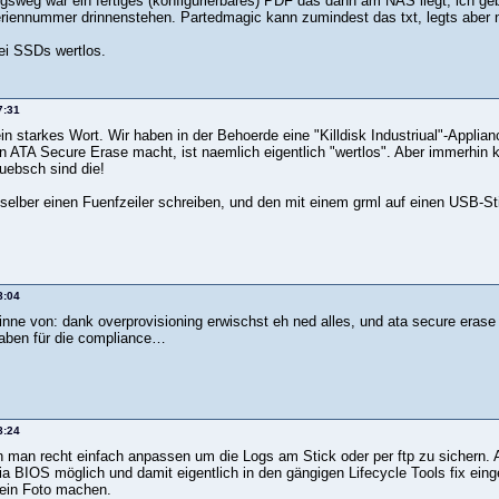
igsweg wär ein fertiges (konfigurierbares) PDF das dann am NAS liegt, ich g
riennummer drinnenstehen. Partedmagic kann zumindest das txt, legts aber
bei SSDs wertlos.
7:31
ein starkes Wort. Wir haben in der Behoerde eine "Killdisk Industriual"-Applian
in ATA Secure Erase macht, ist naemlich eigentlich "wertlos". Aber immerhin 
Huebsch sind die!
 selber einen Fuenfzeiler schreiben, und den mit einem grml auf einen USB-
8:04
inne von: dank overprovisioning erwischst eh ned alles, und ata secure erase 
aben für die compliance…
8:24
man recht einfach anpassen um die Logs am Stick oder per ftp zu sichern. AT
ia BIOS möglich und damit eigentlich in den gängigen Lifecycle Tools fix eing
ein Foto machen.