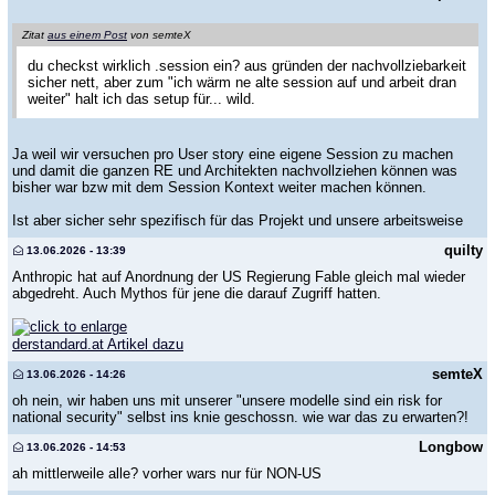
Zitat
aus einem Post
von semteX
du checkst wirklich .session ein? aus gründen der nachvollziebarkeit
sicher nett, aber zum "ich wärm ne alte session auf und arbeit dran
weiter" halt ich das setup für... wild.
Ja weil wir versuchen pro User story eine eigene Session zu machen
und damit die ganzen RE und Architekten nachvollziehen können was
bisher war bzw mit dem Session Kontext weiter machen können.
Ist aber sicher sehr spezifisch für das Projekt und unsere arbeitsweise
quilty
13.06.2026 - 13:39
Anthropic hat auf Anordnung der US Regierung Fable gleich mal wieder
abgedreht. Auch Mythos für jene die darauf Zugriff hatten.
derstandard.at Artikel dazu
semteX
13.06.2026 - 14:26
oh nein, wir haben uns mit unserer "unsere modelle sind ein risk for
national security" selbst ins knie geschossn. wie war das zu erwarten?!
Longbow
13.06.2026 - 14:53
ah mittlerweile alle? vorher wars nur für NON-US