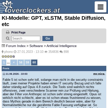
KI-Modelle: GPT, xLSTM, Stable Diffusion,
etc
Print Page
Forum Index
>
Software
>
Artificial Intelligence
phono
27.01.2023 - 13:10
354836
898
…
1
58
59
60
Posts
mr.nice.
11.06.2026 - 10:03
Fable 5 ist schon sehr toll, solange man nicht in die security constraints
läuft, zwei meiner Projekte haben einen IT security Bezug und ich falle
daher ständig auf Opus 4.8 zurück. Die Tools sind wahrlich nichts
offensives, zwei verschiedene Scanner rein zur Prüfung und Härtung,
aber der Filter von Anthropic ist schon sehr streng eingestellt. Opus ist
wirklich nicht schlecht, aber es ist schon etwas frustrierend zu wissen,
dass Mythos gerade in dem Bereich deutlich besser wäre, aber für
Normalsterbliche nur die gezähmte Fable Fassung verfügbar iat. So