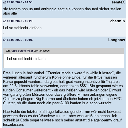
semteX
13.06.2026 - 14:59
sie fordern non us und anthropic sagt sie können das ned sicher stellen
also alle
charmin
13.06.2026 - 15:20
Lol so schlecht einfach.
.
Longbow
13.06.2026 - 16:04
Zitat
aus einem Post
von charmin
Lol so schlecht einfach.
.
Free Lunch is halt vorbei. "Frontier Models were fun while it lasted", die
verlieren allesamt rundherum Kohle ohne Ende, für die IPOs müssen
Kurse gepusht werden... da gibts halt grad wenig incentive für "naja bis
am 22.6. könnts fable verwenden, dann token $$$". Bin gespannt wie es
für den Consumer weitergeht - ob das heißen wird last-gen oder Einwurf
von ganz großen Münzen oder dass größere Firmen anfangen eigene
Cluster zu pflegen. Big-Pharma und ähnliche haben eh jetzt schon HPC
Cluster, ob die dann noch ein paar A100 kaufen is a scho wurscht.
Hab Fable die letzten 2-3 Tage fallweise genutzt, mir wär nicht bewusst
gewesen dass es der Wunderwuzzi is - aber was weiß ich schon. Ich
schreib ja Code sogar teilwese noch selber anstatt die agent-army drauf
loszulassen.