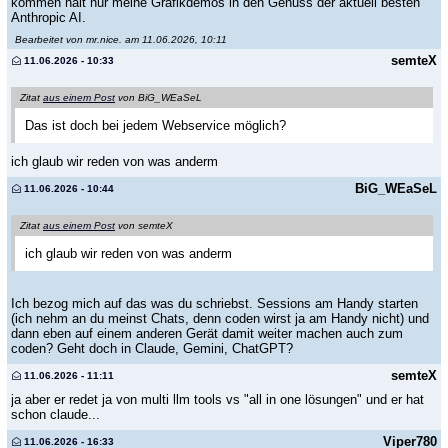
kommen halt nur meine Grafikdemos in den Genuss der aktuell besten
Anthropic AI.
Bearbeitet von mr.nice. am 11.06.2026, 10:11
semteX
11.06.2026 - 10:33
Zitat
aus einem Post
von BiG_WEaSeL
Das ist doch bei jedem Webservice möglich?
ich glaub wir reden von was anderm
BiG_WEaSeL
11.06.2026 - 10:44
Zitat
aus einem Post
von semteX
ich glaub wir reden von was anderm
Ich bezog mich auf das was du schriebst. Sessions am Handy starten
(ich nehm an du meinst Chats, denn coden wirst ja am Handy nicht) und
dann eben auf einem anderen Gerät damit weiter machen auch zum
coden? Geht doch in Claude, Gemini, ChatGPT?
semteX
11.06.2026 - 11:11
ja aber er redet ja von multi llm tools vs "all in one lösungen" und er hat
schon claude...
Viper780
11.06.2026 - 16:33