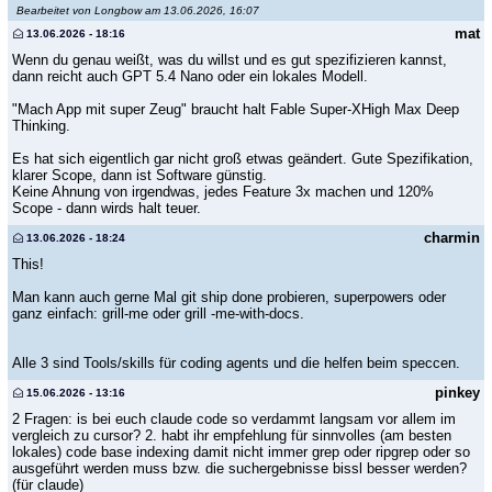
Bearbeitet von Longbow am 13.06.2026, 16:07
mat
13.06.2026 - 18:16
Wenn du genau weißt, was du willst und es gut spezifizieren kannst,
dann reicht auch GPT 5.4 Nano oder ein lokales Modell.
"Mach App mit super Zeug" braucht halt Fable Super-XHigh Max Deep
Thinking.
Es hat sich eigentlich gar nicht groß etwas geändert. Gute Spezifikation,
klarer Scope, dann ist Software günstig.
Keine Ahnung von irgendwas, jedes Feature 3x machen und 120%
Scope - dann wirds halt teuer.
charmin
13.06.2026 - 18:24
This!
Man kann auch gerne Mal git ship done probieren, superpowers oder
ganz einfach: grill-me oder grill -me-with-docs.
Alle 3 sind Tools/skills für coding agents und die helfen beim speccen.
pinkey
15.06.2026 - 13:16
2 Fragen: is bei euch claude code so verdammt langsam vor allem im
vergleich zu cursor? 2. habt ihr empfehlung für sinnvolles (am besten
lokales) code base indexing damit nicht immer grep oder ripgrep oder so
ausgeführt werden muss bzw. die suchergebnisse bissl besser werden?
(für claude)