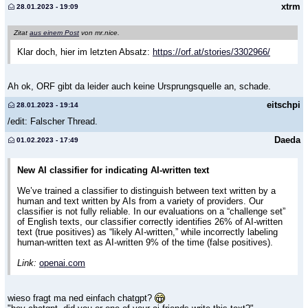
xtrm
28.01.2023 - 19:09
Zitat
aus einem Post
von mr.nice.
Klar doch, hier im letzten Absatz:
https://orf.at/stories/3302966/
Ah ok, ORF gibt da leider auch keine Ursprungsquelle an, schade.
eitschpi
28.01.2023 - 19:14
/edit: Falscher Thread.
Daeda
01.02.2023 - 17:49
New AI classifier for indicating AI-written text
We’ve trained a classifier to distinguish between text written by a
human and text written by AIs from a variety of providers. Our
classifier is not fully reliable. In our evaluations on a “challenge set”
of English texts, our classifier correctly identifies 26% of AI-written
text (true positives) as “likely AI-written,” while incorrectly labeling
human-written text as AI-written 9% of the time (false positives).
Link:
openai.com
wieso fragt ma ned einfach chatgpt?