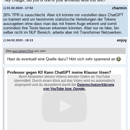
"hey chatgpt, did you or one of your ai-friends write this text?"
charmin
01.02.2023 - 17:52
26% TPR is sauschlecht. Aber ich könnte mir vorstellen dass ChatGPT
so trainiert wird um bestimmte statistische Verteilungen der Tokens
auszugeben ohne dass man das mit freiem Auge erkennt und somit
zumindest ihre Texte besser erkennen könnten. Aber nur ne Idee, bin
selber nicht im NLP Bereich, arbeite aber mit Transformer Netzwerken.
enjoy
04.02.2023 - 18:13
Zitat
aus einem Post
von xtrm
Hast du eventuell eine Quelle dazu? Hört sich sehr spannend an
.
Professor gegen KI! Kann ChatGPT meine Klausur lösen?
Beim Abspielen dieses Videos werden Daten an YouTube
übermittelt. Durch einen Klick auf das Video wird es automatisch
abgespielt und du akzeptierst damit die
Datenschutzerklärung
von YouTube bzw. Google.