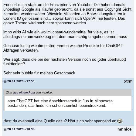
Erinnert mich stark an die Frühzeiten von Youtube. Die haben damals
unbedingt Google als Käufer gebraucht, da sie sonst aus Copyright Sicht
zermalmt worden wären. Wieviele Milliarden an Entwicklungskosten in
Conent ID geflossen sind... sowas kann sich OpenAI nie leisten. Das
ganze Thema wird noch sehr spannend werden.
imho wirkt AI wie ein wollmilchsau-wundermittel für viele, es ist
allerdings nur ein werkzeug mit dem man richtig umgehen lernen muss.
Genauso lustig wie die ersten Firmen welche Produkte für ChatGPT
Abfragen verkaufen.
Wer sagt, dass die bei der nächsten Version noch so (oder überhaupt)
funktioniert?
Sehr sehr bubbly für meinen Geschmack
xtrm
28.01.2023 - 17:54
Zitat
aus einem Post
von mr.nice.
aber ChatGPT hat eine Abschlussarbeit in Jus in Minnesota
bestanden, das finde ich schon ziemlich beeindruckend.
Hast du eventuell eine Quelle dazu? Hört sich sehr spannend an
.
mr.nice.
28.01.2023 - 18:38