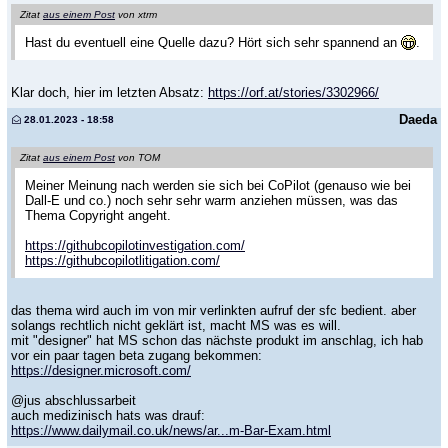
Zitat
aus einem Post
von xtrm
Hast du eventuell eine Quelle dazu? Hört sich sehr spannend an
.
Klar doch, hier im letzten Absatz:
https://orf.at/stories/3302966/
Daeda
28.01.2023 - 18:58
Zitat
aus einem Post
von TOM
Meiner Meinung nach werden sie sich bei CoPilot (genauso wie bei
Dall-E und co.) noch sehr sehr warm anziehen müssen, was das
Thema Copyright angeht.
https://githubcopilotinvestigation.com/
https://githubcopilotlitigation.com/
das thema wird auch im von mir verlinkten aufruf der sfc bedient. aber
solangs rechtlich nicht geklärt ist, macht MS was es will.
mit "designer" hat MS schon das nächste produkt im anschlag, ich hab
vor ein paar tagen beta zugang bekommen:
https://designer.microsoft.com/
@jus abschlussarbeit
auch medizinisch hats was drauf:
https://www.dailymail.co.uk/news/ar...m-Bar-Exam.html