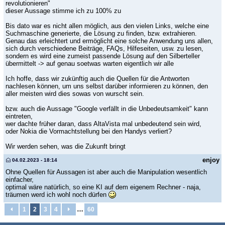
revolutionieren"
dieser Aussage stimme ich zu 100% zu
Bis dato war es nicht allen möglich, aus den vielen Links, welche eine
Suchmaschine generierte, die Lösung zu finden, bzw. extrahieren.
Genau das erleichtert und ermöglicht eine solche Anwendung uns allen,
sich durch verschiedene Beiträge, FAQs, Hilfeseiten, usw. zu lesen,
sondern es wird eine zumeist passende Lösung auf den Silberteller
übermittelt -> auf genau soetwas warten eigentlich wir alle
Ich hoffe, dass wir zukünftig auch die Quellen für die Antworten
nachlesen können, um uns selbst darüber informieren zu können, den
aller meisten wird dies sowas von wurscht sein.
bzw. auch die Aussage "Google verfällt in die Unbedeutsamkeit" kann
eintreten,
wer dachte früher daran, dass AltaVista mal unbedeutend sein wird,
oder Nokia die Vormachtstellung bei den Handys verliert?
Wir werden sehen, was die Zukunft bringt
enjoy
04.02.2023 - 18:14
Ohne Quellen für Aussagen ist aber auch die Manipulation wesentlich
einfacher,
optimal wäre natürlich, so eine KI auf dem eigenem Rechner - naja,
träumen werd ich wohl noch dürfen
…
1
2
3
4
60