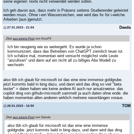
seine eigenen Texte nicht verwendet werden sollen.
Ich geh davon aus, dass mehr in Präsenz seitens Studierender geleistet
werden muss. Ohne i-ein Wasserzeichen, wwi wird das fix für i-welche
Arbeiten (aus-)genutzt.
Daeda
27.01.2023 - 21:04
Zitat
aus einem Post
von KruzFX
Ich bin neugierig wie es weitergeht. Es wurde ja schon
kommuniziert, dass das Betreiben von ChatGPT ziemlich teuer ist.
Ich schätze mal, momentan wird versucht möglichst viele Leute
"anzufixen" und dann auf ein nicht all zu billiges Abo Modell zu
wechseln.
also tbh ich glaub für microsoft ist das eine eine immense goldgrube.
jetzt kommts bald in bing dazu, und dann wird das ding so viel "beta
tester" = daten haben wie keine andere AI auch nur ansatzweise. das
copilot ding von github=microsoft sammelt ja auch daten ohne ende. die
haben momentan allen anderen wirklich mehrere nasenlängen voraus.
TOM
28.01.2023 - 16:50
Zitat
aus einem Post
von Daeda
also tbh ich glaub für microsoft ist das eine eine immense
goldgrube. jetzt kommts bald in bing dazu, und dann wird das ding