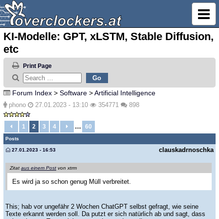
KI-Modelle: GPT, xLSTM, Stable Diffusion,
etc
Print Page
Forum Index
>
Software
>
Artificial Intelligence
phono
27.01.2023 - 13:10
354771
898
…
1
2
3
4
60
Posts
clauskadrnoschka
27.01.2023 - 16:53
Zitat
aus einem Post
von xtrm
Es wird ja so schon genug Müll verbreitet.
This; hab vor ungefähr 2 Wochen ChatGPT selbst gefragt, wie seine
Texte erkannt werden soll. Da putzt er sich natürlich ab und sagt, dass