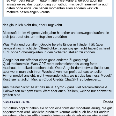
so viel "beta tester" = daten haben wie keine andere AI auch nur
ansatzweise. das copilot ding von github=microsoft sammelt ja auch
daten ohne ende. die haben momentan allen anderen wirklich
mehrere nasenlängen voraus.
das glaub ich nicht tim, eher umgekehrt
Microsoft ist im AI game viele jahre hinterher und deswegen kaufen sie
sich jetzt erst ein, um mitspielen zu dürfen
Was Meta und vor allem Google bereits länger in Händen hält (aber
bewusst noch nicht der Öffentlichkeit zugängig gemacht haben) scheint
GPT ohne Schwierigkeiten in den Schatten stellen zu können.
Google hat nur offenbar einen ganz anderen Zugang bzgl.
Qualitätskontrolle. Was GPT recht selbstsicher als wrong-facts
raushaut, ist teilweise schon derb. OpenAI geht damit etwas fluider um,
aber wenn man sich ihren Wechsel von non-profit auf das aktuelle
Firmenmodell ansieht, nicht verwunderlich... wo ist das business Model?
Kost' sie ja täglich Mio. an Cloud Credits ChatGPT zu betreiben...
Aus meiner Sicht: AI ist das neue Krypto - ganz viel Medien-Bubble &
Halbwissen mit gewissem Wert aber auch Risiken, welche nur schwer zu
greifen sind
Daeda
28.01.2023 - 17:04
mit github copilot haben sie schon eine form der monetarisierung, die gut
angenommen wird. ähnliche produkte kommt wohl auch bald für andere
branchen. allein im office bereich könnten sie da mit einem abo-modell