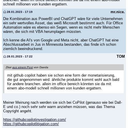
schnell millionen von kunden ergattern.
mr.nice.
28.01.2023 - 17:19
Die Kombination aus PowerBI und ChatGPT wäre für viele Unternehmen
ein sehr wertvolles Asset, das weiß Microsoft bestimmt auch. Für Office
Automation wäre es ebenso ein Segen, wenn es nicht mehr Menschen
wären, die sich mit VBA herumplagen müssten.
Ich kenne die AI's von Google und Meta nicht, aber ChatGPT hat eine
Abschlussarbeit in Jus in Minnesota bestanden, das finde ich schon
ziemlich beeindruckend.
TOM
28.01.2023 - 17:22
Zitat
aus einem Post
von Daeda
mit github copilot haben sie schon eine form der monetarisierung,
die gut angenommen wird. ähnliche produkte kommt wohl auch bald
für andere branchen. allein im office bereich könnten sie da mit
einem abo-modell schnell millionen von kunden ergattern.
Meiner Meinung nach werden sie sich bei CoPilot (genauso wie bei Dall-
E und co.) noch sehr sehr warm anziehen müssen, was das Thema
Copyright angeht.
https://githubcopilotinvestigation.com/
https://githubcopilotlitigation.com/