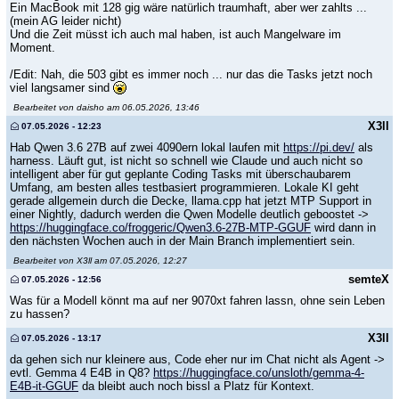
Ein MacBook mit 128 gig wäre natürlich traumhaft, aber wer zahlts ...
(mein AG leider nicht)
Und die Zeit müsst ich auch mal haben, ist auch Mangelware im
Moment.
/Edit: Nah, die 503 gibt es immer noch ... nur das die Tasks jetzt noch
viel langsamer sind
Bearbeitet von daisho am 06.05.2026, 13:46
X3ll
07.05.2026 - 12:23
Hab Qwen 3.6 27B auf zwei 4090ern lokal laufen mit
https://pi.dev/
als
harness. Läuft gut, ist nicht so schnell wie Claude und auch nicht so
intelligent aber für gut geplante Coding Tasks mit überschaubarem
Umfang, am besten alles testbasiert programmieren. Lokale KI geht
gerade allgemein durch die Decke, llama.cpp hat jetzt MTP Support in
einer Nightly, dadurch werden die Qwen Modelle deutlich geboostet ->
https://huggingface.co/froggeric/Qwen3.6-27B-MTP-GGUF
wird dann in
den nächsten Wochen auch in der Main Branch implementiert sein.
Bearbeitet von X3ll am 07.05.2026, 12:27
semteX
07.05.2026 - 12:56
Was für a Modell könnt ma auf ner 9070xt fahren lassn, ohne sein Leben
zu hassen?
X3ll
07.05.2026 - 13:17
da gehen sich nur kleinere aus, Code eher nur im Chat nicht als Agent ->
evtl. Gemma 4 E4B in Q8?
https://huggingface.co/unsloth/gemma-4-
E4B-it-GGUF
da bleibt auch noch bissl a Platz für Kontext.