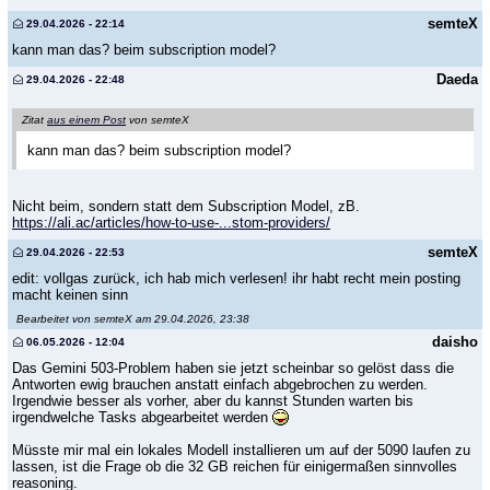
semteX
29.04.2026 - 22:14
kann man das? beim subscription model?
Daeda
29.04.2026 - 22:48
Zitat
aus einem Post
von semteX
kann man das? beim subscription model?
Nicht beim, sondern statt dem Subscription Model, zB.
https://ali.ac/articles/how-to-use-...stom-providers/
semteX
29.04.2026 - 22:53
edit: vollgas zurück, ich hab mich verlesen! ihr habt recht mein posting
macht keinen sinn
Bearbeitet von semteX am 29.04.2026, 23:38
daisho
06.05.2026 - 12:04
Das Gemini 503-Problem haben sie jetzt scheinbar so gelöst dass die
Antworten ewig brauchen anstatt einfach abgebrochen zu werden.
Irgendwie besser als vorher, aber du kannst Stunden warten bis
irgendwelche Tasks abgearbeitet werden
Müsste mir mal ein lokales Modell installieren um auf der 5090 laufen zu
lassen, ist die Frage ob die 32 GB reichen für einigermaßen sinnvolles
reasoning.