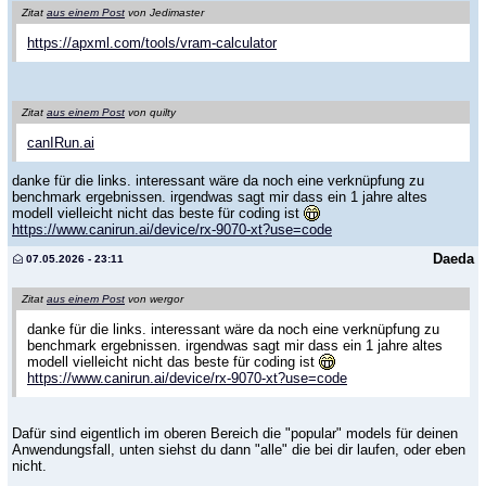
Zitat
aus einem Post
von Jedimaster
https://apxml.com/tools/vram-calculator
Zitat
aus einem Post
von quilty
canIRun.ai
danke für die links. interessant wäre da noch eine verknüpfung zu
benchmark ergebnissen. irgendwas sagt mir dass ein 1 jahre altes
modell vielleicht nicht das beste für coding ist
https://www.canirun.ai/device/rx-9070-xt?use=code
Daeda
07.05.2026 - 23:11
Zitat
aus einem Post
von wergor
danke für die links. interessant wäre da noch eine verknüpfung zu
benchmark ergebnissen. irgendwas sagt mir dass ein 1 jahre altes
modell vielleicht nicht das beste für coding ist
https://www.canirun.ai/device/rx-9070-xt?use=code
Dafür sind eigentlich im oberen Bereich die "popular" models für deinen
Anwendungsfall, unten siehst du dann "alle" die bei dir laufen, oder eben
nicht.