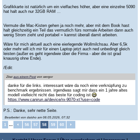
Grafikkarte ist natürlich um ein vielfaches höher, aber eine einzelne 5090
hat halt auch nur 32GB RAM ...
Vermute die Mac-Kisten gehen ja noch mehr, aber mit dem Book hast
halt gleichzeitig ein Teil das vermutlich fürs normale Arbeiten dann auch
wenig Strom zieht und portabel = kannst überall damit arbeiten.
Wäre für mich aktuell auch eine eierlegende Wollmilchsau. Aber 6,5k
oder mehr will ich mir für einen Laptop jetzt auch ned unbedingt gleich
leisten (außer es geht irgendwie über die Firma - aber die ist grad
knausrig ohne Ende).
/Edit:
Zitat
aus einem Post
von wergor
danke für die links. interessant wäre da noch eine verknüpfung zu
benchmark ergebnissen. irgendwas sagt mir dass ein 1 jahre altes
modell vielleicht nicht das beste für coding ist
https://www.canirun.ai/device/rx-9070-xt?use=code
P.S.: Danke, sehr nette Seite.
Bearbeitet von daisho am 08.05.2026, 07:32
…
1
56
57
58
59
60