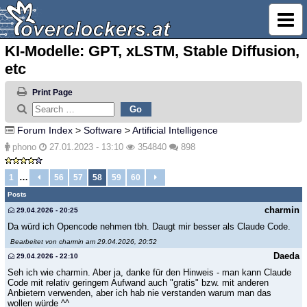
KI-Modelle: GPT, xLSTM, Stable Diffusion,
etc
Print Page
Forum Index
>
Software
>
Artificial Intelligence
phono
27.01.2023 - 13:10
354840
898
…
1
56
57
58
59
60
Posts
charmin
29.04.2026 - 20:25
Da würd ich Opencode nehmen tbh. Daugt mir besser als Claude Code.
Bearbeitet von charmin am 29.04.2026, 20:52
Daeda
29.04.2026 - 22:10
Seh ich wie charmin. Aber ja, danke für den Hinweis - man kann Claude
Code mit relativ geringem Aufwand auch "gratis" bzw. mit anderen
Anbietern verwenden, aber ich hab nie verstanden warum man das
wollen würde ^^