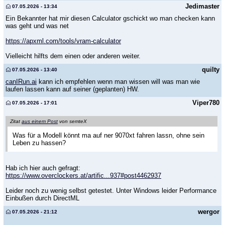
Jedimaster
07.05.2026 - 13:34
Ein Bekannter hat mir diesen Calculator gschickt wo man checken kann
was geht und was net
https://apxml.com/tools/vram-calculator
Vielleicht hilfts dem einen oder anderen weiter.
quilty
07.05.2026 - 13:40
canIRun.ai
kann ich empfehlen wenn man wissen will was man wie
laufen lassen kann auf seiner (geplanten) HW.
Viper780
07.05.2026 - 17:01
Zitat
aus einem Post
von semteX
Was für a Modell könnt ma auf ner 9070xt fahren lassn, ohne sein
Leben zu hassen?
Hab ich hier auch gefragt:
https://www.overclockers.at/artific...937#post4462937
Leider noch zu wenig selbst getestet. Unter Windows leider Performance
Einbußen durch DirectML
wergor
07.05.2026 - 21:12