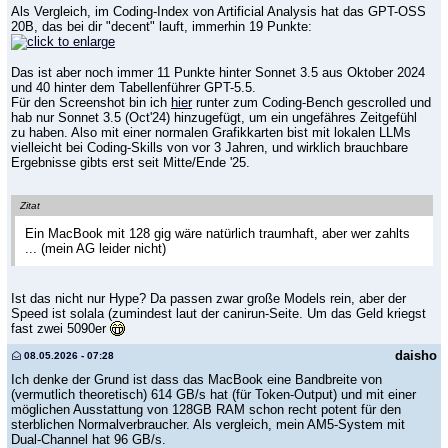
Als Vergleich, im Coding-Index von Artificial Analysis hat das GPT-OSS
20B, das bei dir "decent" lauft, immerhin 19 Punkte:
Das ist aber noch immer 11 Punkte hinter Sonnet 3.5 aus Oktober 2024
und 40 hinter dem Tabellenführer GPT-5.5.
Für den Screenshot bin ich
hier
runter zum Coding-Bench gescrolled und
hab nur Sonnet 3.5 (Oct'24) hinzugefügt, um ein ungefähres Zeitgefühl
zu haben. Also mit einer normalen Grafikkarten bist mit lokalen LLMs
vielleicht bei Coding-Skills von vor 3 Jahren, und wirklich brauchbare
Ergebnisse gibts erst seit Mitte/Ende '25.
Zitat
Ein MacBook mit 128 gig wäre natürlich traumhaft, aber wer zahlts
... (mein AG leider nicht)
Ist das nicht nur Hype? Da passen zwar große Models rein, aber der
Speed ist solala (zumindest laut der canirun-Seite. Um das Geld kriegst
fast zwei 5090er
daisho
08.05.2026 - 07:28
Ich denke der Grund ist dass das MacBook eine Bandbreite von
(vermutlich theoretisch) 614 GB/s hat (für Token-Output) und mit einer
möglichen Ausstattung von 128GB RAM schon recht potent für den
sterblichen Normalverbraucher. Als vergleich, mein AM5-System mit
Dual-Channel hat 96 GB/s.