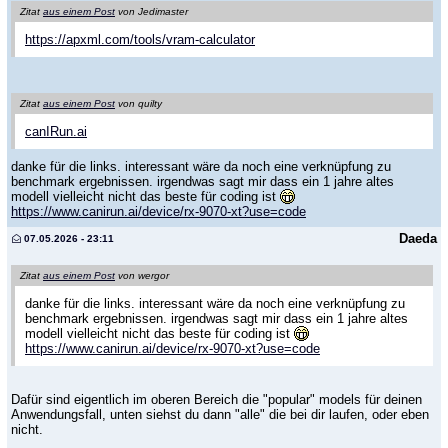
Zitat
aus einem Post
von Jedimaster
https://apxml.com/tools/vram-calculator
Zitat
aus einem Post
von quilty
canIRun.ai
danke für die links. interessant wäre da noch eine verknüpfung zu
benchmark ergebnissen. irgendwas sagt mir dass ein 1 jahre altes
modell vielleicht nicht das beste für coding ist
https://www.canirun.ai/device/rx-9070-xt?use=code
Daeda
07.05.2026 - 23:11
Zitat
aus einem Post
von wergor
danke für die links. interessant wäre da noch eine verknüpfung zu
benchmark ergebnissen. irgendwas sagt mir dass ein 1 jahre altes
modell vielleicht nicht das beste für coding ist
https://www.canirun.ai/device/rx-9070-xt?use=code
Dafür sind eigentlich im oberen Bereich die "popular" models für deinen
Anwendungsfall, unten siehst du dann "alle" die bei dir laufen, oder eben
nicht.