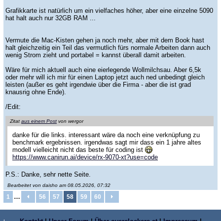
Grafikkarte ist natürlich um ein vielfaches höher, aber eine einzelne 5090
hat halt auch nur 32GB RAM ...
Vermute die Mac-Kisten gehen ja noch mehr, aber mit dem Book hast
halt gleichzeitig ein Teil das vermutlich fürs normale Arbeiten dann auch
wenig Strom zieht und portabel = kannst überall damit arbeiten.
Wäre für mich aktuell auch eine eierlegende Wollmilchsau. Aber 6,5k
oder mehr will ich mir für einen Laptop jetzt auch ned unbedingt gleich
leisten (außer es geht irgendwie über die Firma - aber die ist grad
knausrig ohne Ende).
/Edit:
Zitat
aus einem Post
von wergor
danke für die links. interessant wäre da noch eine verknüpfung zu
benchmark ergebnissen. irgendwas sagt mir dass ein 1 jahre altes
modell vielleicht nicht das beste für coding ist
https://www.canirun.ai/device/rx-9070-xt?use=code
P.S.: Danke, sehr nette Seite.
Bearbeitet von daisho am 08.05.2026, 07:32
…
1
56
57
58
59
60