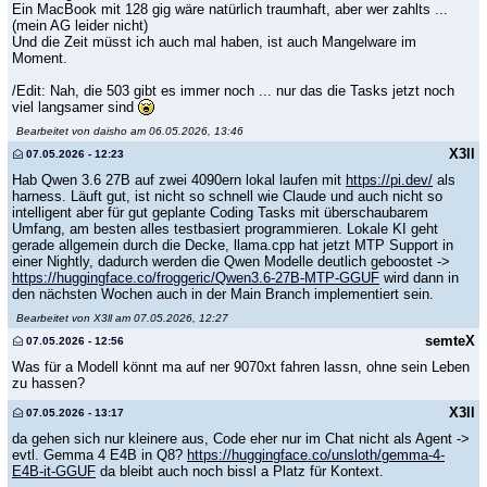
Ein MacBook mit 128 gig wäre natürlich traumhaft, aber wer zahlts ...
(mein AG leider nicht)
Und die Zeit müsst ich auch mal haben, ist auch Mangelware im
Moment.
/Edit: Nah, die 503 gibt es immer noch ... nur das die Tasks jetzt noch
viel langsamer sind
Bearbeitet von daisho am 06.05.2026, 13:46
X3ll
07.05.2026 - 12:23
Hab Qwen 3.6 27B auf zwei 4090ern lokal laufen mit
https://pi.dev/
als
harness. Läuft gut, ist nicht so schnell wie Claude und auch nicht so
intelligent aber für gut geplante Coding Tasks mit überschaubarem
Umfang, am besten alles testbasiert programmieren. Lokale KI geht
gerade allgemein durch die Decke, llama.cpp hat jetzt MTP Support in
einer Nightly, dadurch werden die Qwen Modelle deutlich geboostet ->
https://huggingface.co/froggeric/Qwen3.6-27B-MTP-GGUF
wird dann in
den nächsten Wochen auch in der Main Branch implementiert sein.
Bearbeitet von X3ll am 07.05.2026, 12:27
semteX
07.05.2026 - 12:56
Was für a Modell könnt ma auf ner 9070xt fahren lassn, ohne sein Leben
zu hassen?
X3ll
07.05.2026 - 13:17
da gehen sich nur kleinere aus, Code eher nur im Chat nicht als Agent ->
evtl. Gemma 4 E4B in Q8?
https://huggingface.co/unsloth/gemma-4-
E4B-it-GGUF
da bleibt auch noch bissl a Platz für Kontext.