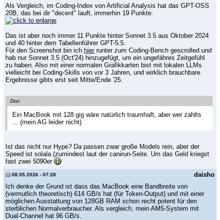
Als Vergleich, im Coding-Index von Artificial Analysis hat das GPT-OSS
20B, das bei dir "decent" lauft, immerhin 19 Punkte:
Das ist aber noch immer 11 Punkte hinter Sonnet 3.5 aus Oktober 2024
und 40 hinter dem Tabellenführer GPT-5.5.
Für den Screenshot bin ich
hier
runter zum Coding-Bench gescrolled und
hab nur Sonnet 3.5 (Oct'24) hinzugefügt, um ein ungefähres Zeitgefühl
zu haben. Also mit einer normalen Grafikkarten bist mit lokalen LLMs
vielleicht bei Coding-Skills von vor 3 Jahren, und wirklich brauchbare
Ergebnisse gibts erst seit Mitte/Ende '25.
Zitat
Ein MacBook mit 128 gig wäre natürlich traumhaft, aber wer zahlts
... (mein AG leider nicht)
Ist das nicht nur Hype? Da passen zwar große Models rein, aber der
Speed ist solala (zumindest laut der canirun-Seite. Um das Geld kriegst
fast zwei 5090er
daisho
08.05.2026 - 07:28
Ich denke der Grund ist dass das MacBook eine Bandbreite von
(vermutlich theoretisch) 614 GB/s hat (für Token-Output) und mit einer
möglichen Ausstattung von 128GB RAM schon recht potent für den
sterblichen Normalverbraucher. Als vergleich, mein AM5-System mit
Dual-Channel hat 96 GB/s.