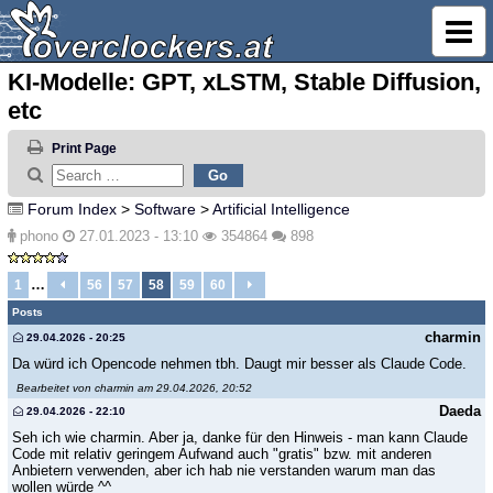
KI-Modelle: GPT, xLSTM, Stable Diffusion,
etc
Print Page
Forum Index
>
Software
>
Artificial Intelligence
phono
27.01.2023 - 13:10
354864
898
…
1
56
57
58
59
60
Posts
charmin
29.04.2026 - 20:25
Da würd ich Opencode nehmen tbh. Daugt mir besser als Claude Code.
Bearbeitet von charmin am 29.04.2026, 20:52
Daeda
29.04.2026 - 22:10
Seh ich wie charmin. Aber ja, danke für den Hinweis - man kann Claude
Code mit relativ geringem Aufwand auch "gratis" bzw. mit anderen
Anbietern verwenden, aber ich hab nie verstanden warum man das
wollen würde ^^