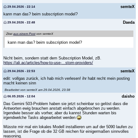
semteX
29.04.2026 - 22:14
kann man das? beim subscription model?
Daeda
29.04.2026 - 22:48
Zitat
aus einem Post
von semteX
kann man das? beim subscription model?
Nicht beim, sondern statt dem Subscription Model, zB.
https://ali.ac/articles/how-to-use-...stom-providers/
semteX
29.04.2026 - 22:53
edit: vollgas zurück, ich hab mich verlesen! ihr habt recht mein posting
macht keinen sinn
Bearbeitet von semteX am 29.04.2026, 23:38
daisho
06.05.2026 - 12:04
Das Gemini 503-Problem haben sie jetzt scheinbar so gelöst dass die
Antworten ewig brauchen anstatt einfach abgebrochen zu werden.
Irgendwie besser als vorher, aber du kannst Stunden warten bis
irgendwelche Tasks abgearbeitet werden
Müsste mir mal ein lokales Modell installieren um auf der 5090 laufen zu
lassen, ist die Frage ob die 32 GB reichen für einigermaßen sinnvolles
reasoning.