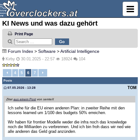
KI News und was dazu gehört
Print Page
Forum Index
>
Software
>
Artificial Intelligence
Kirby
30.01.2025 - 22:57
18924
104
4
5
6
7
Posts
TOM
07.05.2026 - 13:28
Zitat
aus einem Post
von semteX
Ich sehe für die EU einen anderen Plan: in zweiter Reihe mit den
lessons learned um 1/100 des budgets 50% erreichen.
Wir haben für frontier Modelle weder die infra noch das knowledge
noch die Milliarden zu verbrennen. Und ich bin froh dass wir ned wie
alle anderen das Geld grad anzünden.