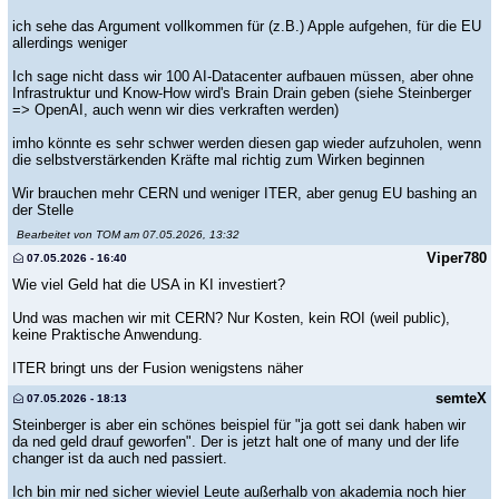
ich sehe das Argument vollkommen für (z.B.) Apple aufgehen, für die EU
allerdings weniger
Ich sage nicht dass wir 100 AI-Datacenter aufbauen müssen, aber ohne
Infrastruktur und Know-How wird's Brain Drain geben (siehe Steinberger
=> OpenAI, auch wenn wir dies verkraften werden)
imho könnte es sehr schwer werden diesen gap wieder aufzuholen, wenn
die selbstverstärkenden Kräfte mal richtig zum Wirken beginnen
Wir brauchen mehr CERN und weniger ITER, aber genug EU bashing an
der Stelle
Bearbeitet von TOM am 07.05.2026, 13:32
Viper780
07.05.2026 - 16:40
Wie viel Geld hat die USA in KI investiert?
Und was machen wir mit CERN? Nur Kosten, kein ROI (weil public),
keine Praktische Anwendung.
ITER bringt uns der Fusion wenigstens näher
semteX
07.05.2026 - 18:13
Steinberger is aber ein schönes beispiel für "ja gott sei dank haben wir
da ned geld drauf geworfen". Der is jetzt halt one of many und der life
changer ist da auch ned passiert.
Ich bin mir ned sicher wieviel Leute außerhalb von akademia noch hier