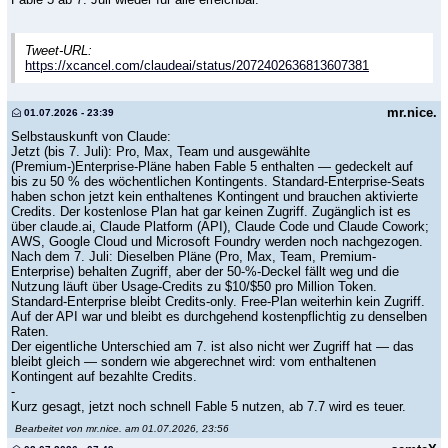
Tweet-URL:
https://xcancel.com/claudeai/status/2072402636813607381
mr.nice.
01.07.2026 - 23:39
Selbstauskunft von Claude:
Jetzt (bis 7. Juli): Pro, Max, Team und ausgewählte
(Premium-)Enterprise-Pläne haben Fable 5 enthalten — gedeckelt auf
bis zu 50 % des wöchentlichen Kontingents. Standard-Enterprise-Seats
haben schon jetzt kein enthaltenes Kontingent und brauchen aktivierte
Credits. Der kostenlose Plan hat gar keinen Zugriff. Zugänglich ist es
über claude.ai, Claude Platform (API), Claude Code und Claude Cowork;
AWS, Google Cloud und Microsoft Foundry werden noch nachgezogen.
Nach dem 7. Juli: Dieselben Pläne (Pro, Max, Team, Premium-
Enterprise) behalten Zugriff, aber der 50-%-Deckel fällt weg und die
Nutzung läuft über Usage-Credits zu $10/$50 pro Million Token.
Standard-Enterprise bleibt Credits-only. Free-Plan weiterhin kein Zugriff.
Auf der API war und bleibt es durchgehend kostenpflichtig zu denselben
Raten.
Der eigentliche Unterschied am 7. ist also nicht wer Zugriff hat — das
bleibt gleich — sondern wie abgerechnet wird: vom enthaltenen
Kontingent auf bezahlte Credits.
-
Kurz gesagt, jetzt noch schnell Fable 5 nutzen, ab 7.7 wird es teuer.
Bearbeitet von mr.nice. am 01.07.2026, 23:56