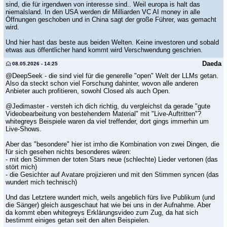
sind, die für irgendwen von interesse sind.. Weil europa is halt das
niemalsland. In den USA werden dir Milliarden VC AI money in alle
Öffnungen geschoben und in China sagt der große Führer, was gemacht
wird.
Und hier hast das beste aus beiden Welten. Keine investoren und sobald
etwas aus öffentlicher hand kommt wird Verschwendung geschrien.
Daeda
08.05.2026 - 14:25
@DeepSeek - die sind viel für die generelle "open" Welt der LLMs getan.
Also da steckt schon viel Forschung dahinter, wovon alle anderen
Anbieter auch profitieren, sowohl Closed als auch Open.
@Jedimaster - versteh ich dich richtig, du vergleichst da gerade "gute
Videobearbeitung von bestehendem Material" mit "Live-Auftritten"?
whitegreys Beispiele waren da viel treffender, dort gings immerhin um
Live-Shows.
Aber das "besondere" hier ist imho die Kombination von zwei Dingen, die
für sich gesehen nichts besonderes wären:
- mit den Stimmen der toten Stars neue (schlechte) Lieder vertonen (das
stört mich)
- die Gesichter auf Avatare projizieren und mit den Stimmen syncen (das
wundert mich technisch)
Und das Letztere wundert mich, weils angeblich fürs live Publikum (und
die Sänger) gleich ausgeschaut hat wie bei uns in der Aufnahme. Aber
da kommt eben whitegreys Erklärungsvideo zum Zug, da hat sich
bestimmt einiges getan seit den alten Beispielen.