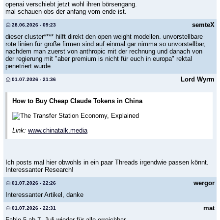
openai verschiebt jetzt wohl ihren börsengang.
mal schauen obs der anfang vom ende ist.
semteX
28.06.2026 - 09:23
dieser cluster**** hilft direkt den open weight modellen. unvorstellbare
rote linien für große firmen sind auf einmal gar nimma so unvorstellbar,
nachdem man zuerst von anthropic mit der rechnung und danach von
der regierung mit "aber premium is nicht für euch in europa" rektal
penetriert wurde.
Lord Wyrm
01.07.2026 - 21:36
How to Buy Cheap Claude Tokens in China
The Transfer Station Economy, Explained
Link:
www.chinatalk.media
Ich posts mal hier obwohls in ein paar Threads irgendwie passen könnt.
Interessanter Research!
wergor
01.07.2026 - 22:26
Interessanter Artikel, danke
mat
01.07.2026 - 22:31
Fable 5 ab 7. Juli wieder für alle erreichbar.