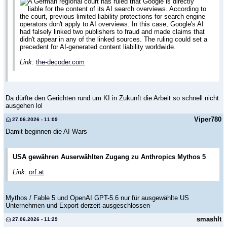
A German regional court has ruled that Google is directly
liable for the content of its AI search overviews. According to
the court, previous limited liability protections for search engine
operators don't apply to AI overviews. In this case, Google's AI
had falsely linked two publishers to fraud and made claims that
didn't appear in any of the linked sources. The ruling could set a
precedent for AI-generated content liability worldwide.
Link:
the-decoder.com
Da dürfte den Gerichten rund um KI in Zukunft die Arbeit so schnell nicht
ausgehen lol
Viper780
27.06.2026 - 11:09
Damit beginnen die AI Wars
USA gewähren Auserwählten Zugang zu Anthropics Mythos 5
Link:
orf.at
Mythos / Fable 5 und OpenAI GPT-5.6 nur für ausgewählte US
Unternehmen und Export derzeit ausgeschlossen
smashIt
27.06.2026 - 11:29