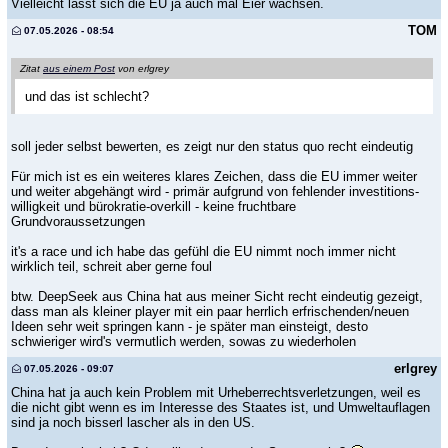
Vielleicht lässt sich die EU ja auch mal Eier wachsen.
TOM
07.05.2026 - 08:54
Zitat
aus einem Post
von erlgrey
und das ist schlecht?
soll jeder selbst bewerten, es zeigt nur den status quo recht eindeutig
Für mich ist es ein weiteres klares Zeichen, dass die EU immer weiter
und weiter abgehängt wird - primär aufgrund von fehlender investitions-
willigkeit und bürokratie-overkill - keine fruchtbare
Grundvoraussetzungen
it's a race und ich habe das gefühl die EU nimmt noch immer nicht
wirklich teil, schreit aber gerne foul
btw. DeepSeek aus China hat aus meiner Sicht recht eindeutig gezeigt,
dass man als kleiner player mit ein paar herrlich erfrischenden/neuen
Ideen sehr weit springen kann - je später man einsteigt, desto
schwieriger wird's vermutlich werden, sowas zu wiederholen
erlgrey
07.05.2026 - 09:07
China hat ja auch kein Problem mit Urheberrechtsverletzungen, weil es
die nicht gibt wenn es im Interesse des Staates ist, und Umweltauflagen
sind ja noch bisserl lascher als in den US.