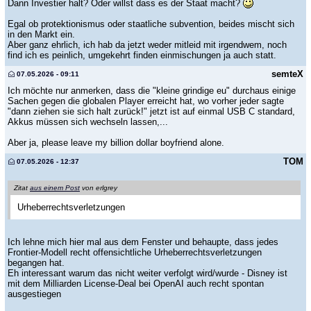
Dann Investier halt? Oder willst dass es der Staat macht?
Egal ob protektionismus oder staatliche subvention, beides mischt sich
in den Markt ein.
Aber ganz ehrlich, ich hab da jetzt weder mitleid mit irgendwem, noch
find ich es peinlich, umgekehrt finden einmischungen ja auch statt.
semteX
07.05.2026 - 09:11
Ich möchte nur anmerken, dass die "kleine grindige eu" durchaus einige
Sachen gegen die globalen Player erreicht hat, wo vorher jeder sagte
"dann ziehen sie sich halt zurück!" jetzt ist auf einmal USB C standard,
Akkus müssen sich wechseln lassen,...
Aber ja, please leave my billion dollar boyfriend alone.
TOM
07.05.2026 - 12:37
Zitat
aus einem Post
von erlgrey
Urheberrechtsverletzungen
Ich lehne mich hier mal aus dem Fenster und behaupte, dass jedes
Frontier-Modell recht offensichtliche Urheberrechtsverletzungen
begangen hat.
Eh interessant warum das nicht weiter verfolgt wird/wurde - Disney ist
mit dem Milliarden License-Deal bei OpenAI auch recht spontan
ausgestiegen