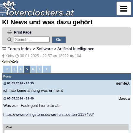
KI News und was dazu gehört
Print Page
Forum Index
>
Software
>
Artificial Intelligence
Kirby
30.01.2025 - 22:57
18922
104
3
4
5
6
7
Posts
semteX
01.05.2026 - 19:39
ich hab keine ahnung was er meint
Daeda
05.05.2026 - 21:49
Was zum Fack geht hier bitte ab:
https://www.rollingstone.de/wie-fun...uetten-3137493/
Zitat