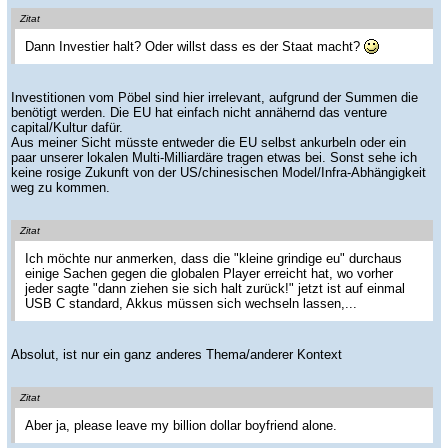
Zitat
Dann Investier halt? Oder willst dass es der Staat macht?
Investitionen vom Pöbel sind hier irrelevant, aufgrund der Summen die
benötigt werden. Die EU hat einfach nicht annähernd das venture
capital/Kultur dafür.
Aus meiner Sicht müsste entweder die EU selbst ankurbeln oder ein
paar unserer lokalen Multi-Milliardäre tragen etwas bei. Sonst sehe ich
keine rosige Zukunft von der US/chinesischen Model/Infra-Abhängigkeit
weg zu kommen.
Zitat
Ich möchte nur anmerken, dass die "kleine grindige eu" durchaus
einige Sachen gegen die globalen Player erreicht hat, wo vorher
jeder sagte "dann ziehen sie sich halt zurück!" jetzt ist auf einmal
USB C standard, Akkus müssen sich wechseln lassen,...
Absolut, ist nur ein ganz anderes Thema/anderer Kontext
Zitat
Aber ja, please leave my billion dollar boyfriend alone.