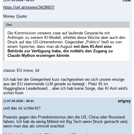
TOM
07.05.2026 - 08:23
https://orf.at/stories/3429007/
Money Quote:
Zitat
Die Kommission verweist zwar auf laufende Gespräche mit
Anthropic zu seinem KI-Modell, erhöhte diese Woche aber auch den
Druck auf das US-Unternehmen. Gegenüber „Politico“ hieß es von
einem Sprecher, dass man ab August
mit dem KI-Amt eine
Behörde zur Verfügung habe, die notfalls den Zugang zu
Claude Mythos erzwingen könnte
.
classic EU move, lol
Ich hab bei der Gelegenheit kurz nachgesehen wo sich unsere einzige
aus der EU stammende LLM gerade so bewegt - Platz 91 im
Huggingface Leaderboard... aber ich hab keine Sorge, das KI Amt wird's
schon fixen
erlgrey
07.05.2026 - 08:41
und das ist schlecht?
Peanuts gegen den Protektionismus den die US, China oder Russland
fahren. Ich hab da wenig Mitleid mit Big Tech wenn Druck gemacht wird,
wenn man das als sinnvoll erachtet.