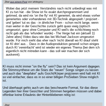
Zitat
aus einem Post
von whitegrey
Wobei das jetzt meinem Verständnis nach nicht unbedingt was mit
KI zu tun hat - die Show ist fix exakt durchprogrammiert und
getimed, da wird nix 'on the fly' mit KI generiert, da wird etwas vorher
generiertes oder vorhandenes mit 3D-Technik abgespielt / projiziert -
und 'geben' tut es das - in ähnlicher From - schon recht lange, wenn
man weiter in der Geschichte zurück geht quasi ewig (optisch
umgesetzt, ganz ohne Computer und KI weil's die schlichtweg noch
nicht gab als das 'erfunden' wurde) - The Verge hat ein (aktuell 11
Jahre altes) Video dazu wie das bei Michael Jackson umgesetzt
wurde. Für mich sieht das eher nach 'nicht überall wo KI drauf steht
ist KI drin' aus... Dass in der Audioproduktion generell schon einiges
durch KI 'vereinfacht' wird ist wieder ein eigenes Thema (bei dem ich
eigentlich nicht mitreden kann - das soll wer machen der sich
auskennt).
KI muss nicht immer "on the fly" sein? Das ist kein Argument dagegen.
Die Stimmsynthese um die Stars die "neuen" Songs singen zu lassen
und auch das "deepfake" aufs Gsicht/Körper projizieren wird halt mit KI
so viel einfacher, dass es in so einer billigen ProSieben Show möglich
ist.
Und überhaupt gehts auch um das bescheuerte Format, für das diese
Legenden hier ihrer Gesichter und Stimmen hergeben müssen und dabei
offenbar keine Erlaubnis der Hinterbliebenen nötig ist:
Zitat