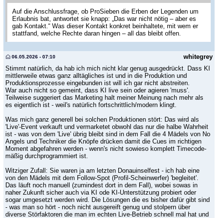
Auf die Anschlussfrage, ob ProSieben die Erben der Legenden um
Erlaubnis bat, antwortet sie knapp: „Das war nicht nötig – aber es
gab Kontakt.“ Was dieser Kontakt konkret beinhaltete, mit wem er
stattfand, welche Rechte daran hingen – all das bleibt offen.
whitegrey
06.05.2026 - 07:10
Stimmt natürlich, da hab ich mich nicht klar genug ausgedrückt. Dass KI
mittlerweile etwas ganz alltägliches ist und in die Produktion und
Produktionsprozesse eingebunden ist will ich gar nicht abstreiten.
War auch nicht so gemeint, dass KI live sein oder agieren 'muss'.
Teilweise suggeriert das Marketing halt meiner Meinung nach mehr als
es eigentlich ist - weil's natürlich fortschrittlich/modern klingt.
Was mich ganz generell bei solchen Produktionen stört: Das wird als
'Live'-Event verkauft und vermarketet obwohl das nur die halbe Wahrheit
ist - was von dem 'Live' übrig bleibt sind in dem Fall die 4 Mädels von No
Angels und Techniker die Knöpfe drücken damit die Cues im richtigen
Moment abgefahren werden - wenn's nicht sowieso komplett Timecode-
mäßig durchprogrammiert ist.
Witziger Zufall: Sie waren ja am letzten Donauinselfest - ich hab eine
von den Mädels mit dem Follow-Spot (Profil-Scheinwerfer) 'begleitet'.
Das läuft noch manuell (zumindest dort in dem Fall), wobei sowas in
naher Zukunft sicher auch via KI ode KI-Unterstützung probiert oder
sogar umgesetzt werden wird. Die Lösungen die es bisher dafür gibt sind
- was man so hört - noch nicht ausgereift genug und stolpern über
diverse Störfaktoren die man im echten Live-Betrieb schnell mal hat und