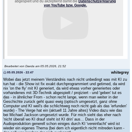
abgespielt und du akzeptierst damit die
Datenschutzerklärung
von YouTube bzw. Google.
Bearbeitet von Daeda am 05.05.2026, 21:52
whitegrey
05.05.2026 - 22:47
Wobei das jetzt meinem Verständnis nach nicht unbedingt was mit KI zu
tun hat - die Show ist fix exakt durchprogrammiert und getimed, da wird
nix 'on the fly' mit KI generiert, da wird etwas vorher generiertes oder
vorhandenes mit 3D-Technik abgespielt / projiziert - und 'geben' tut es
das - in ähnlicher From - schon recht lange, wenn man weiter in der
Geschichte zurück geht quasi ewig (optisch umgesetzt, ganz ohne
Computer und KI weil's die schlichtweg noch nicht gab als das 'erfunden'
wurde) - The Verge hat ein (aktuell 11 Jahre altes) Video dazu wie das
bei Michael Jackson umgesetzt wurde. Für mich sieht das eher nach
'nicht überall wo KI drauf steht ist KI drin' aus... Dass in der
Audioproduktion generell schon einiges durch KI 'vereinfacht' wird ist
wieder ein eigenes Thema (bei dem ich eigentlich nicht mitreden kann -