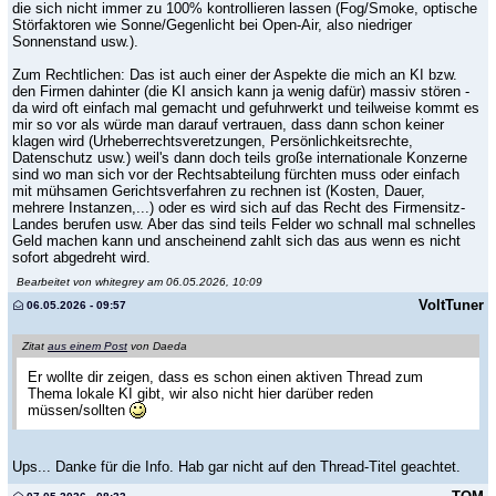
die sich nicht immer zu 100% kontrollieren lassen (Fog/Smoke, optische
Störfaktoren wie Sonne/Gegenlicht bei Open-Air, also niedriger
Sonnenstand usw.).
Zum Rechtlichen: Das ist auch einer der Aspekte die mich an KI bzw.
den Firmen dahinter (die KI ansich kann ja wenig dafür) massiv stören -
da wird oft einfach mal gemacht und gefuhrwerkt und teilweise kommt es
mir so vor als würde man darauf vertrauen, dass dann schon keiner
klagen wird (Urheberrechtsveretzungen, Persönlichkeitsrechte,
Datenschutz usw.) weil's dann doch teils große internationale Konzerne
sind wo man sich vor der Rechtsabteilung fürchten muss oder einfach
mit mühsamen Gerichtsverfahren zu rechnen ist (Kosten, Dauer,
mehrere Instanzen,...) oder es wird sich auf das Recht des Firmensitz-
Landes berufen usw. Aber das sind teils Felder wo schnall mal schnelles
Geld machen kann und anscheinend zahlt sich das aus wenn es nicht
sofort abgedreht wird.
Bearbeitet von whitegrey am 06.05.2026, 10:09
VoltTuner
06.05.2026 - 09:57
Zitat
aus einem Post
von Daeda
Er wollte dir zeigen, dass es schon einen aktiven Thread zum
Thema lokale KI gibt, wir also nicht hier darüber reden
müssen/sollten
Ups... Danke für die Info. Hab gar nicht auf den Thread-Titel geachtet.