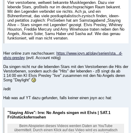
Vier verstorbene, weltweit bekannte Musiklegenden. Dazu vier
lebende Stars, großteils nur im deutschsprachigen Raum bekannt.
Mit den Legenden verbindet sie nichts. Ach ja, und ein
Bühnenformat, das viele postkapitalistisch-zynisch finden, ideen-
und pietätlos zugleich: ProSieben hat am Samstagabend „Staying
Alive – Stars singen mit Legenden“ gezeigt. Elvis Presley, Whitney
Houston, Freddie Mercury und Amy Winehouse traten neben den No
Angels, Álvaro Soler, Samu Haber und Sasha auf. Wie das genau
funktioniert, will man nicht verraten.
Hier online zum nachschauen:
https://www.joyn.at/play/serien/sta...d-
elvis-presley
(evtl. Account nötig)
Da singen nicht nur die lebenden Stars mit den Verstorbenen die Hits der
Verstorbenen, sondern auch die "Hits" der lebenden - zB singt da ab
1:14:00 ein KI Elvis Presley "live" zusammen mit den No Angels deren
Song "Daylight"
/edit
Hab was auf YT dazu gefunden, falls keiner einen joyn acc hat:
"Staying Alive": Irre: No Angels singen mit Elvis | SAT.1
Frühstücksfernsehen
Beim Abspielen dieses Videos werden Daten an YouTube
übermittelt. Durch einen Klick auf das Video wird es automatisch