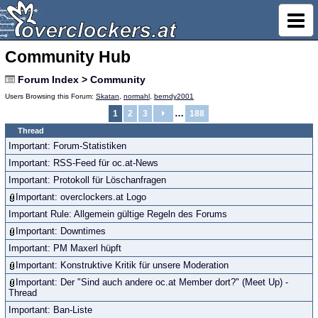
Community Hub
Forum Index
>
Community
Users Browsing this Forum:
Skatan
,
normahl
,
berndy2001
…
1
2
3
188
Thread
Important: Forum-Statistiken
Important: RSS-Feed für oc.at-News
Important: Protokoll für Löschanfragen
Important: overclockers.at Logo
Important Rule: Allgemein gültige Regeln des Forums
Important: Downtimes
Important: PM Maxerl hüpft
Important: Konstruktive Kritik für unsere Moderation
Important: Der "Sind auch andere oc.at Member dort?" (Meet Up) -
Thread
Important: Ban-Liste