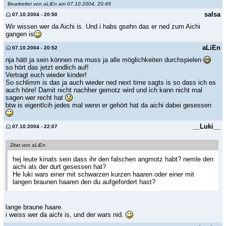
Bearbeitet von aLiEn am 07.10.2004, 20:49
salsa
07.10.2004 - 20:50
Wir wissen wer da Aichi is. Und i habs gsehn das er ned zum Aichi
gangen is
aLiEn
07.10.2004 - 20:52
nja hätt ja sein können ma muss ja alle möglichkeiten durchspielen
so hört das jetzt endlich auf!
Vertragt euch wieder kinder!
So schlimm is das ja auch wieder ned next time sagts is so dass ich es
auch höre! Damit nicht nachher gemotz wird und ich kann nicht mal
sagen wer recht hat
btw is eigentlcih jedes mal wenn er gehört hat da aichi dabei gesessen
__Luki__
07.10.2004 - 22:07
Zitat von aLiEn
hej leute kinats sein dass ihr den falschen angmotz habt? nemle den
aichi als der durt gesessen hat?
He luki wars einer mit schwarzen kurzen haaren oder einer mit
langen braunen haaren den du aufgefordert hast?
lange braune haare.
i weiss wer da aichi is, und der wars nid.