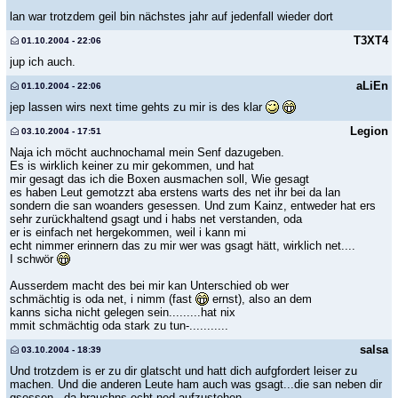
lan war trotzdem geil bin nächstes jahr auf jedenfall wieder dort
T3XT4
01.10.2004 - 22:06
jup ich auch.
aLiEn
01.10.2004 - 22:06
jep lassen wirs next time gehts zu mir is des klar
Legion
03.10.2004 - 17:51
Naja ich möcht auchnochamal mein Senf dazugeben.
Es is wirklich keiner zu mir gekommen, und hat
mir gesagt das ich die Boxen ausmachen soll, Wie gesagt
es haben Leut gemotzzt aba erstens warts des net ihr bei da lan
sondern die san woanders gesessen. Und zum Kainz, entweder hat ers
sehr zurückhaltend gsagt und i habs net verstanden, oda
er is einfach net hergekommen, weil i kann mi
echt nimmer erinnern das zu mir wer was gsagt hätt, wirklich net....
I schwör
Ausserdem macht des bei mir kan Unterschied ob wer
schmächtig is oda net, i nimm (fast
ernst), also an dem
kanns sicha nicht gelegen sein.........hat nix
mmit schmächtig oda stark zu tun-...........
salsa
03.10.2004 - 18:39
Und trotzdem is er zu dir glatscht und hatt dich aufgfordert leiser zu
machen. Und die anderen Leute ham auch was gsagt...die san neben dir
gsessen - da brauchns echt ned aufzustehen.