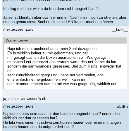
Ich frag mich nur wieso du trotzdem nicht reagiert hast?
Ja es ist kleinlich über das hier und im Nachhinein noch zu streiten, aber
es san genau diese Sachen die eine LAN kaputt machen können.
__Luki__
04.10.2004 - 11:40
Zitat von Legion
Naja ich möcht auchnochamal mein Senf dazugeben.
Es is wirklich keiner zu mir gekommen, und hat
mir gesagt das ich die Boxen ausmachen soll, Wie gesagt
es haben Leut gemotzzt aba erstens warts des net ihr bei da lan
sondern die san woanders gesessen. Und zum Kainz, entweder hat
ers
sehr zurückhaltend gsagt und i habs net verstanden, oda
er is einfach net hergekommen, weil i kann mi
echt nimmer erinnern das zu mir wer was gsagt hätt, wirklich net....
ja, sicher. wir wissen's eh.
aLiEn
07.10.2004 - 20:46
hej leute kinats sein dass ihr den falschen angmotz habt? nemle den
aichi als der durt gesessen hat?
He luki wars einer mit schwarzen kurzen haaren oder einer mit langen
braunen haaren den du aufgefordert hast?