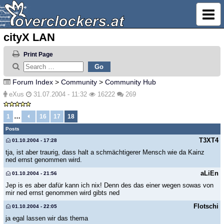
cityX LAN
Print Page
Forum Index
>
Community
>
Community Hub
eXus
31.07.2004 - 11:32
16222
269
…
1
16
17
18
Posts
T3XT4
01.10.2004 - 17:28
tja, ist aber traurig, dass halt a schmächtigerer Mensch wie da Kainz
ned ernst genommen wird.
aLiEn
01.10.2004 - 21:56
Jep is es aber dafür kann ich nix! Denn des das einer wegen sowas von
mir ned ernst genommen wird gibts ned
Flotschi
01.10.2004 - 22:05
ja egal lassen wir das thema