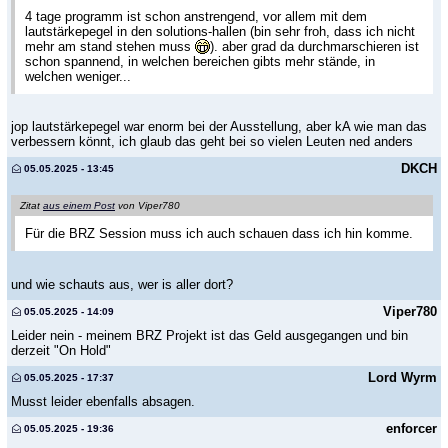
4 tage programm ist schon anstrengend, vor allem mit dem
lautstärkepegel in den solutions-hallen (bin sehr froh, dass ich nicht
mehr am stand stehen muss
). aber grad da durchmarschieren ist
schon spannend, in welchen bereichen gibts mehr stände, in
welchen weniger...
jop lautstärkepegel war enorm bei der Ausstellung, aber kA wie man das
verbessern könnt, ich glaub das geht bei so vielen Leuten ned anders
DKCH
05.05.2025 - 13:45
Zitat
aus einem Post
von Viper780
Für die BRZ Session muss ich auch schauen dass ich hin komme.
und wie schauts aus, wer is aller dort?
Viper780
05.05.2025 - 14:09
Leider nein - meinem BRZ Projekt ist das Geld ausgegangen und bin
derzeit "On Hold"
Lord Wyrm
05.05.2025 - 17:37
Musst leider ebenfalls absagen.
enforcer
05.05.2025 - 19:36