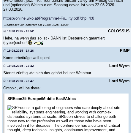
WKO fördert jetz. Inkl. Tour durchs Silicon Valley am Freitag dannach
und (optionaler) Weintour am Sonntag davor. Ist vom 22.03.2026 -
27.03.2026.
https://online.wko.at/Programm-I-Fo...ity.pdf?:hp=4;0
Bearbeitet von enforcer am 19.08.2025, 13:38
COLOSSUS
19.08.2025 - 13:52
Hehe, na wenn das so ist - DANN ist Oesterreich garantiert
(cyber)sicher!
PIMP
19.08.2025 - 14:26
Kammerbeiträge well spent.
Lord Wyrm
19.08.2025 - 22:42
Startet zünftig wie sich das gehört bei ner Weintour.
Lord Wyrm
19.08.2025 - 22:47
Ontopic, will be there:
SREcon25 Europe/Middle East/Africa
SREcon is a gathering of engineers who care deeply about site
reliability, systems engineering, and working with complex
distributed systems at scale. SREcon strives to challenge both
those new to the profession as well as those who have been
involved in it for decades. The conference has a culture of critical
thought, deep technical insights, continuous improvement, and