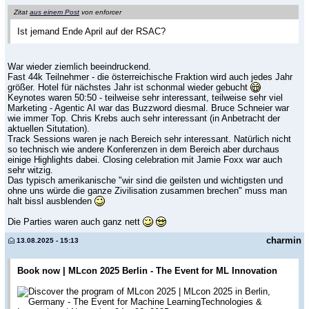
Zitat
aus einem Post
von enforcer
Ist jemand Ende April auf der RSAC?
War wieder ziemlich beeindruckend.
Fast 44k Teilnehmer - die österreichische Fraktion wird auch jedes Jahr
größer. Hotel für nächstes Jahr ist schonmal wieder gebucht
Keynotes waren 50:50 - teilweise sehr interessant, teilweise sehr viel
Marketing - Agentic AI war das Buzzword diesmal. Bruce Schneier war
wie immer Top. Chris Krebs auch sehr interessant (in Anbetracht der
aktuellen Situtation).
Track Sessions waren je nach Bereich sehr interessant. Natürlich nicht
so technisch wie andere Konferenzen in dem Bereich aber durchaus
einige Highlights dabei. Closing celebration mit Jamie Foxx war auch
sehr witzig.
Das typisch amerikanische "wir sind die geilsten und wichtigsten und
ohne uns würde die ganze Zivilisation zusammen brechen" muss man
halt bissl ausblenden
Die Parties waren auch ganz nett
charmin
13.08.2025 - 15:13
Book now | MLcon 2025 Berlin - The Event for ML Innovation
Discover the program of MLcon 2025 | MLcon 2025 in Berlin,
Germany - The Event for Machine LearningTechnologies &