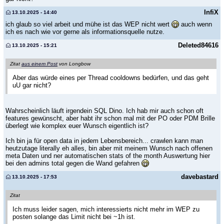
InfiX
13.10.2025 - 14:40
ich glaub so viel arbeit und mühe ist das WEP nicht wert
auch wenn
ich es nach wie vor gerne als informationsquelle nutze.
Deleted84616
13.10.2025 - 15:21
Zitat
aus einem Post
von Longbow
Aber das würde eines per Thread cooldowns bedürfen, und das geht
uU gar nicht?
Wahrscheinlich läuft irgendein SQL Dino. Ich hab mir auch schon oft
features gewünscht, aber habt ihr schon mal mit der PO oder PDM Brille
überlegt wie komplex euer Wunsch eigentlich ist?
Ich bin ja für open data in jedem Lebensbereich... crawlen kann man
heutzutage literally eh alles, bin aber mit meinem Wunsch nach offenen
meta Daten und ner automatischen stats of the month Auswertung hier
bei den admins total gegen die Wand gefahren
davebastard
13.10.2025 - 17:53
Zitat
Ich muss leider sagen, mich interessierts nicht mehr im WEP zu
posten solange das Limit nicht bei ~1h ist.