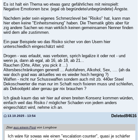
Es ist halt ein Thema wo etwas ganz gefährliches mit reinspielt:
Negative Emotionen bzw. (egal ob begründete/unbegründete) Ängste.
Nachdem jeder sein eigenes Schmerzlevel bei "Risiko" hat, kann man
hier eben keine "Einheitsmeinung" haben. Die Thematik gibts aber für
zig andere Sachen wo man wirklich keinen gemeinsamen Nenner finden
wird dem alle zustimmen.
Ein paar Beispiele wo das Risiko sicher von den Usern hier
unterschiedlich eingeschätzt wird:
Drogen - was erlaubt, was verboten, sprich legalize it oder not - und
wenn ja, dann ab egal, ab 16, ab 18, ab 21...
Rauchen (Orte, Alter, you pick it ...)
Altersbeschränkungen generell ... Autofahren, Alkohol, Sex, .... (ah da
war doch grad was aktuelles wo es wieder hoch herging ?)
Waffen - nicht nur Schusswaffen sondern auch mit zb. 440er Steel
Dekoschwerter die man nur im Schaft noch fixieren muss und schleifen,
als Dekoobjekt aber genau gar nix brauchen ?
Ich glaub kaum das wir hier auf einen breiten Konsenz kommen würden,
einfach weil das Risiko / möglicher Schaden von jedem anders
eingeschätzt wird, nehme ich an.
Deleted84616
13.10.2025 - 13:54
Zitat
aus einem Post
von Longbow
Ich wäre für sowas wie einen "escalation counter", quasi je schärfer