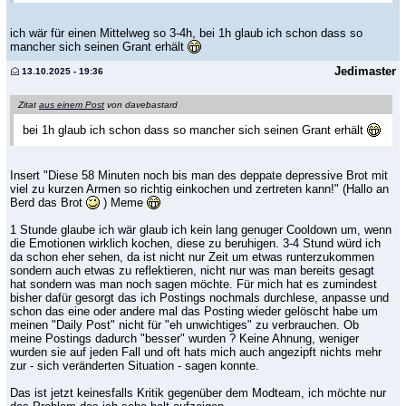
ich wär für einen Mittelweg so 3-4h, bei 1h glaub ich schon dass so
mancher sich seinen Grant erhält
Jedimaster
13.10.2025 - 19:36
Zitat
aus einem Post
von davebastard
bei 1h glaub ich schon dass so mancher sich seinen Grant erhält
Insert "Diese 58 Minuten noch bis man des deppate depressive Brot mit
viel zu kurzen Armen so richtig einkochen und zertreten kann!" (Hallo an
Berd das Brot
) Meme
1 Stunde glaube ich wär glaub ich kein lang genuger Cooldown um, wenn
die Emotionen wirklich kochen, diese zu beruhigen. 3-4 Stund würd ich
da schon eher sehen, da ist nicht nur Zeit um etwas runterzukommen
sondern auch etwas zu reflektieren, nicht nur was man bereits gesagt
hat sondern was man noch sagen möchte. Für mich hat es zumindest
bisher dafür gesorgt das ich Postings nochmals durchlese, anpasse und
schon das eine oder andere mal das Posting wieder gelöscht habe um
meinen "Daily Post" nicht für "eh unwichtiges" zu verbrauchen. Ob
meine Postings dadurch "besser" wurden ? Keine Ahnung, weniger
wurden sie auf jeden Fall und oft hats mich auch angezipft nichts mehr
zur - sich veränderten Situation - sagen konnte.
Das ist jetzt keinesfalls Kritik gegenüber dem Modteam, ich möchte nur