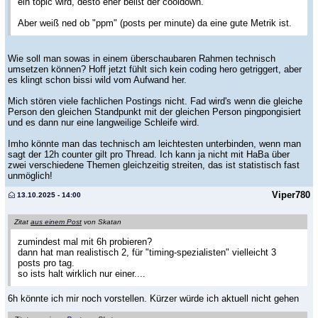
ein topic wird, desto eher beißt der cooldown.
Aber weiß ned ob "ppm" (posts per minute) da eine gute Metrik ist.
Wie soll man sowas in einem überschaubaren Rahmen technisch
umsetzen können? Hoff jetzt fühlt sich kein coding hero getriggert, aber
es klingt schon bissi wild vom Aufwand her.
Mich stören viele fachlichen Postings nicht. Fad wird's wenn die gleiche
Person den gleichen Standpunkt mit der gleichen Person pingpongisiert
und es dann nur eine langweilige Schleife wird.
Imho könnte man das technisch am leichtesten unterbinden, wenn man
sagt der 12h counter gilt pro Thread. Ich kann ja nicht mit HaBa über
zwei verschiedene Themen gleichzeitig streiten, das ist statistisch fast
unmöglich!
Viper780
13.10.2025 - 14:00
Zitat
aus einem Post
von Skatan
zumindest mal mit 6h probieren?
dann hat man realistisch 2, für "timing-spezialisten" vielleicht 3
posts pro tag.
so ists halt wirklich nur einer....
6h könnte ich mir noch vorstellen. Kürzer würde ich aktuell nicht gehen