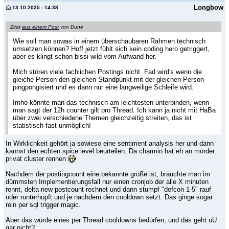
Longbow
13.10.2025 - 14:38
Zitat
aus einem Post
von Dune
Wie soll man sowas in einem überschaubaren Rahmen technisch
umsetzen können? Hoff jetzt fühlt sich kein coding hero getriggert,
aber es klingt schon bissi wild vom Aufwand her.
Mich stören viele fachlichen Postings nicht. Fad wird's wenn die
gleiche Person den gleichen Standpunkt mit der gleichen Person
pingpongisiert und es dann nur eine langweilige Schleife wird.
Imho könnte man das technisch am leichtesten unterbinden, wenn
man sagt der 12h counter gilt pro Thread. Ich kann ja nicht mit HaBa
über zwei verschiedene Themen gleichzeitig streiten, das ist
statistisch fast unmöglich!
In Wirklichkeit gehört ja sowieso eine sentiment analysis her und dann
kannst den echten spice level beurteilen. Da charmin hat eh an mörder
privat cluster rennen
Nachdem der postingcount eine bekannte größe ist, bräuchte man im
dümmsten Implementierungsfall nur einen cronjob der alle X minuten
rennt, delta new postcount rechnet und dann stumpf "defcon 1-5" rauf
oder runterhupft und je nachdem den cooldown setzt. Das ginge sogar
rein per sql trigger magic.
Aber das würde eines per Thread cooldowns bedürfen, und das geht uU
gar nicht?