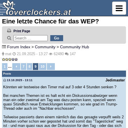
Eine letzte Chance für das WEP?
Print Page
Forum Index
>
Community
>
Community Hub
mat
21.09.2025 - 13:27
62480
147
…
1
7
8
9
10
Posts
Jedimaster
13.10.2025 - 13:11
Könnten wir testweise den Timer mal auf 3 oder 4 Stunden senken ?
Bei manchen Themen ist es halt echt ein Diskussionsabwürger wenn
man ein oder zweimal am Tag was dazu posten kann, speziell wenn
quasi Stündlich neue Entwicklungen kommen, so wie grad im Trump-
Thread oder auch im "Nachbar erschossen".
Teilweise passierts dann einem nämlich das das gesagte verpufft weils 2
Minuten vorher schon wer gepostet hat und somit das "Tagesticket" weg
ist - und man quasi raus aus der Diskussion für den Tag - oder das sich