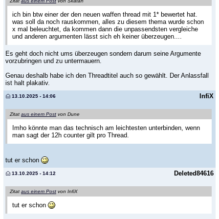
Zitat
aus einem Post
von Skatan
ich bin btw einer der den neuen waffen thread mit 1* bewertet hat.
was soll da noch rauskommen, alles zu diesem thema wurde schon
x mal beleuchtet, da kommen dann die unpassendsten vergleiche
und anderen argumenten lässt sich eh keiner überzeugen....
Es geht doch nicht ums überzeugen sondern darum seine Argumente
vorzubringen und zu untermauern.
Genau deshalb habe ich den Threadtitel auch so gewählt. Der Anlassfall
ist halt plakativ.
InfiX
13.10.2025 - 14:06
Zitat
aus einem Post
von Dune
Imho könnte man das technisch am leichtesten unterbinden, wenn
man sagt der 12h counter gilt pro Thread.
tut er schon
Deleted84616
13.10.2025 - 14:12
Zitat
aus einem Post
von InfiX
tut er schon