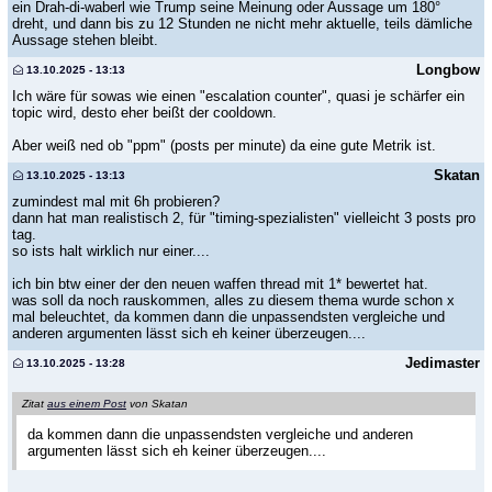
ein Drah-di-waberl wie Trump seine Meinung oder Aussage um 180°
dreht, und dann bis zu 12 Stunden ne nicht mehr aktuelle, teils dämliche
Aussage stehen bleibt.
Longbow
13.10.2025 - 13:13
Ich wäre für sowas wie einen "escalation counter", quasi je schärfer ein
topic wird, desto eher beißt der cooldown.
Aber weiß ned ob "ppm" (posts per minute) da eine gute Metrik ist.
Skatan
13.10.2025 - 13:13
zumindest mal mit 6h probieren?
dann hat man realistisch 2, für "timing-spezialisten" vielleicht 3 posts pro
tag.
so ists halt wirklich nur einer....
ich bin btw einer der den neuen waffen thread mit 1* bewertet hat.
was soll da noch rauskommen, alles zu diesem thema wurde schon x
mal beleuchtet, da kommen dann die unpassendsten vergleiche und
anderen argumenten lässt sich eh keiner überzeugen....
Jedimaster
13.10.2025 - 13:28
Zitat
aus einem Post
von Skatan
da kommen dann die unpassendsten vergleiche und anderen
argumenten lässt sich eh keiner überzeugen....