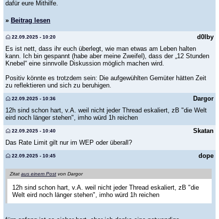
dafür eure Mithilfe.
»
Beitrag lesen
d0lby
22.09.2025 - 10:20
Es ist nett, dass ihr euch überlegt, wie man etwas am Leben halten
kann. Ich bin gespannt (habe aber meine Zweifel), dass der „12 Stunden
Knebel“ eine sinnvolle Diskussion möglich machen wird.
Positiv könnte es trotzdem sein: Die aufgewühlten Gemüter hätten Zeit
zu reflektieren und sich zu beruhigen.
Dargor
22.09.2025 - 10:36
12h sind schon hart, v.A. weil nicht jeder Thread eskaliert, zB "die Welt
eird noch länger stehen", imho würd 1h reichen
Skatan
22.09.2025 - 10:40
Das Rate Limit gilt nur im WEP oder überall?
dope
22.09.2025 - 10:45
Zitat
aus einem Post
von Dargor
12h sind schon hart, v.A. weil nicht jeder Thread eskaliert, zB "die
Welt eird noch länger stehen", imho würd 1h reichen