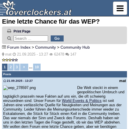
Eine letzte Chance für das WEP?
Print Page
Forum Index
>
Community
>
Community Hub
mat
21.09.2025 - 13:27
62478
147
…
1
2
3
10
Posts
mat
21.09.2025 - 13:27
Die Welt steckt in einem
geopolitischen Umbruch und
tagtäglich prasseln neue Fakten auf uns ein, die oft schwierig
einzuordnen sind. Unser Forum für
World Events & Politics
ist seit
Jahren eine verlässliche Quelle für Neuigkeiten und Meinungen aus der
Community. Leider führen die Meinungsunterschiede immer wieder zu
Eskalationen, die Stück für Stück einen Keil in die Community treiben.
Das war niemals der Sinn und Zweck des Forums. Deshalb haben wir
uns in den letzten Tagen die Frage gestellt, ob wir das WEP abdrehen.
Wir wollen dem Forum eine letzte Chance geben, aber wir benötigen