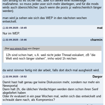
fürn anfang ist es sicher hart, aber ich denke eine notwendige
maßnahme. so muss jeder user sich mehr überlegen, und für die mods
wirds auch übersichtlicher. (auch wenn die posts jz wahrscheinlich länger
werden).
man wird ja sehen wie sich das WEP in den nächsten wochen
entwickelt.
mat
22.09.2025 - 10:45
Nur im WEP.
charmin
22.09.2025 - 10:46
Zitat
aus einem Post
von Dargor
12h sind schon hart, v.A. weil nicht jeder Thread eskaliert, zB "die
Welt eird noch länger stehen", imho würd 1h reichen
da wirst nimmer fertig mit der arbeit, falls dort doch mal ausgheislt wird.
Dargor
22.09.2025 - 10:52
Damit hast halt genau gar keine Diskussion mehr, sondern nur mehr ein
Newsportal
Dann halt 2h, die üblichen Verdächtigen werden dann schon ihren Senf
abgeliefert haben
Oder ihr evaluiert in ein paar Wochen mal, wohin sich das entwickelt und
schraubt dann nach, als Kompromiss?