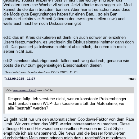
gepostet, sodass einzelne Posts vll nicht banworthy sind aber das
Verhalten über eine Woche vll schon. Jetzt könnte man sagen: als Mod
kannst du die dann trotzdem bannen. Aber hier ist es schon usus dass
die Mods gute Begründungen haben für einen Ban... so ein Ban
produziert relativ viel Arbeit (zitieren der jeweiligen stellen usw.) und
weils auch nachher noch Diskussionen gibt
edit: das im Kreis diskutieren ist denk ich auch schwer an einzelnen
Usern festzumachen. es wechseln die Diskussionsteilnehmer dann doch
oft. Das passiert ja teilweise nichtmal absichtlich, da nehm ich mich
selber nicht aus.
edit2: sinnlose chatartige posts fallen auch weg dadurch, genauso wie
posts die nur zum gegenseitigen Eierschaukeln dienen
Bearbeitet von davebastard am 22.09.2025, 11:25
mat
22.09.2025 - 11:27
Zitat
aus einem Post
von nfin1te
Respectfully: Ich verstehe nicht, warum konstante Problembringer
nicht einfach einen WEP-Ban kassieren statt der Maßnahme, wo
alle "bestraft" werden?
Es geht nicht nur um den automatischen Cooldown-Faktor von dem Rate
Limit. Wir versuchen das WEP wieder interessanter zu machen. Diese
ständige Hin und Her zwischen denselben Personen im Chat-Style
empfinde ich als unspannend. Die News und die besser formulierten,
durchdachten Meinungen bringen mich dazu, regelmäßig mitzulesen.