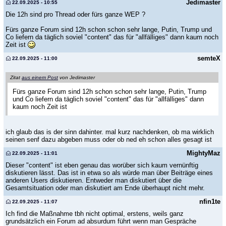
Jedimaster
22.09.2025 - 10:55
Die 12h sind pro Thread oder fürs ganze WEP ?
Fürs ganze Forum sind 12h schon schon sehr lange, Putin, Trump und
Co liefern da täglich soviel "content" das für "allfälliges" dann kaum noch
Zeit ist
semteX
22.09.2025 - 11:00
Zitat
aus einem Post
von Jedimaster
Fürs ganze Forum sind 12h schon schon sehr lange, Putin, Trump
und Co liefern da täglich soviel "content" das für "allfälliges" dann
kaum noch Zeit ist
ich glaub das is der sinn dahinter. mal kurz nachdenken, ob ma wirklich
seinen senf dazu abgeben muss oder ob ned eh schon alles gesagt ist
MightyMaz
22.09.2025 - 11:01
Dieser "content" ist eben genau das worüber sich kaum vernünftig
diskutieren lässt. Das ist in etwa so als würde man über Beiträge eines
anderen Users diskutieren. Entweder man diskutiert über die
Gesamtsituation oder man diskutiert am Ende überhaupt nicht mehr.
nfin1te
22.09.2025 - 11:07
Ich find die Maßnahme tbh nicht optimal, erstens, weils ganz
grundsätzlich ein Forum ad absurdum führt wenn man Gespräche