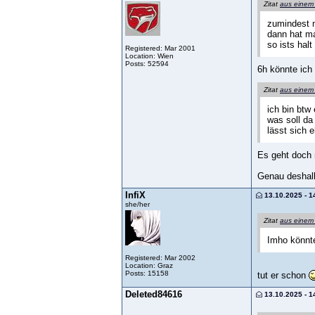
Zitat
aus einem
zumindest m
dann hat man
so ists halt 
Registered: Mar 2001
Location: Wien
Posts: 52594
6h könnte ich 
Zitat
aus einem
ich bin btw
was soll d
lässt sich 
Es geht doch 
Genau deshalb 
InfiX
13.10.2025 - 1
she/her
Zitat
aus einem
Imho könnte
Registered: Mar 2002
Location: Graz
Posts: 15158
tut er schon
Deleted84616
13.10.2025 - 1