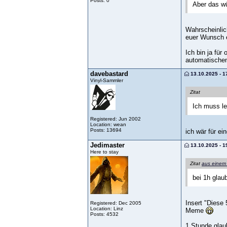
Posts: 0
Aber das wü
Wahrscheinlic
euer Wunsch e
Ich bin ja fü
automatischen
davebastard
13.10.2025 - 1
Vinyl-Sammler
Zitat
Ich muss le
Registered: Jun 2002
Location: wean
Posts: 13694
ich wär für e
Jedimaster
13.10.2025 - 1
Here to stay
Zitat
aus einem
bei 1h glau
Insert "Diese
Registered: Dec 2005
Location: Linz
Meme
Posts: 4532
1 Stunde glau