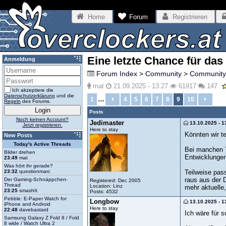
Home
Forum
Registrieren
Eine letzte Chance für da
Anmeldung
Forum Index
>
Community
>
Community
mat
21.09.2025 - 13:27
61917
147
Ich akzeptiere die
Datenschutzerklärung
und die
…
1
4
5
6
7
8
9
10
Regeln
des Forums.
Posts
Noch keinen Account?
Jedimaster
13.10.2025 - 1
Jetzt registrieren.
Here to stay
Könnten wir t
New Posts
Today's Active Threads
Bei manchen T
Bilder drehen
Entwicklunge
23:49
mat
Was hört ihr gerade?
Teilweise pas
23:32
questionmarc
raus aus der 
Der Gaming-Schnäppchen-
Registered: Dec 2005
Thread
Location: Linz
mehr aktuelle,
23:25
smashIt
Posts: 4532
Pebble: E-Paper Watch for
Longbow
13.10.2025 - 1
iPhone and Android
Here to stay
22:48
davebastard
Ich wäre für s
Samsung Galaxy Z Fold 8 / Fold
8 wide / Watch Ultra 2