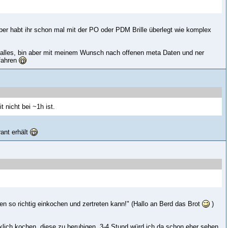
ber habt ihr schon mal mit der PO oder PDM Brille überlegt wie komplex
eh alles, bin aber mit meinem Wunsch nach offenen meta Daten und ner
efahren
 nicht bei ~1h ist.
rant erhält
n so richtig einkochen und zertreten kann!" (Hallo an Berd das Brot
)
lich kochen, diese zu beruhigen. 3-4 Stund würd ich da schon eher sehen,