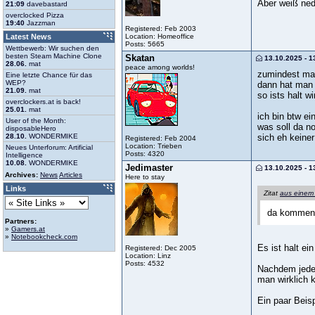
Aber weiß ned 
21:09
davebastard
overclocked Pizza
19:40
Jazzman
Registered: Feb 2003
Location: Homeoffice
Latest News
Posts: 5665
Wettbewerb: Wir suchen den
besten Steam Machine Clone
Skatan
13.10.2025 - 1
28.06.
mat
peace among worlds!
zumindest mal
Eine letzte Chance für das
WEP?
dann hat man r
21.09.
mat
so ists halt wi
overclockers.at is back!
25.01.
mat
ich bin btw ei
User of the Month:
was soll da n
disposableHero
sich eh keiner
28.10.
WONDERMIKE
Registered: Feb 2004
Location: Trieben
Neues Unterforum: Artificial
Posts: 4320
Intelligence
10.08.
WONDERMIKE
Jedimaster
13.10.2025 - 1
Archives:
News
Articles
Here to stay
Links
Zitat
aus einem
da kommen d
Partners:
»
Gamers.at
»
Notebookcheck.com
Es ist halt e
Registered: Dec 2005
Location: Linz
Posts: 4532
Nachdem jeder
man wirklich 
Ein paar Beisp