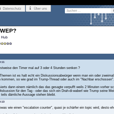
Datenschutz
Über uns
s WEP?
 Hub
3:11
estweise den Timer mal auf 3 oder 4 Stunden senken ?
hemen ist es halt echt ein Diskussionsabwürger wenn man ein oder zweimal
n kommen, so wie grad im Trump-Thread oder auch im "Nachbar erschossen"
sierts dann einem nämlich das das gesagte verpufft weils 2 Minuten vorher s
Diskussion für den Tag - oder das sich ein Drah-di-waberl wie Trump seine M
 teils dämliche Aussage stehen bleibt.
3:13
owas wie einen "escalation counter", quasi je schärfer ein topic wird, desto e