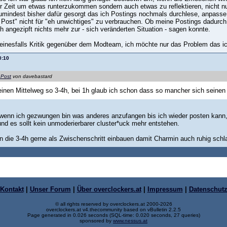
nur Zeit um etwas runterzukommen sondern auch etwas zu reflektieren, nicht
umindest bisher dafür gesorgt das ich Postings nochmals durchlese, anpass
 Post" nicht für "eh unwichtiges" zu verbrauchen. Ob meine Postings dadurch
 angezipft nichts mehr zur - sich veränderten Situation - sagen konnte.
 keinesfalls Kritik gegenüber dem Modteam, ich möchte nur das Problem das ic
0:10
 Post
von davebastard
 einen Mittelweg so 3-4h, bei 1h glaub ich schon dass so mancher sich seinen
wenn ich gezwungen bin was anderes anzufangen bis ich wieder posten kann, un
nd es sollt kein unmoderierbarer cluster*uck mehr entstehen.
 die 3-4h gerne als Zwischenschritt einbauen damit Charmin auch ruhig sch
Kontakt
|
Unser Forum
|
Über overclockers.at
|
Impressum
|
Datenschut
© all rights reserved by overclockers.at 2000-2026
overclockers.at v4.thecommunity based on vBulletin 2.2.5
Page generated in 0.026 seconds (SQL-time: 0.020 seconds, 27 queries)
sponsored by
www.nessus.at