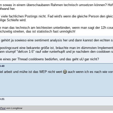
n sowas in einem überschaubaren Rahmen technisch umsetzen können? Hoff jetz
fwand her.
 viele fachlichen Postings nicht. Fad wird's wenn die gleiche Person den gle
lige Schleife wird.
 man das technisch am leichtesten unterbinden, wenn man sagt der 12h count
hzeitig streiten, das ist statistisch fast unmöglich!
t gehört ja sowieso eine sentiment analysis her und dann kannst den echten s
ostingcount eine bekannte größe ist, bräuchte man im dümmsten Implementier
ann stumpf "defcon 1-5" rauf oder runterhupft und je nachdem den cooldown set
e eines per Thread cooldowns bedürfen, und das geht uU gar nicht?
4:40
viel arbeit und mühe ist das WEP nicht wert
auch wenn ich es nach wie vor 
5:21
 Post
von Longbow