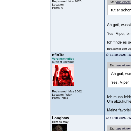
Registered: Nov 2025
Zitat
aus einem
Location:
Posts: 0
tut er scho
Ah geil, wusst
Yes, Viper, bi
Ich finde es 
Bearbeitet von D
nfin1te
13.10.2025 - 1
Vereinsmitglied
nuttiest knifenut
Zitat
aus einem
Ah geil, wu
Yes, Viper,
Registered: May 2002
Location: Wien
Ich muss leid
Posts: 7841
Um abzukühlen
Meine favoris
Longbow
13.10.2025 - 1
Here to stay
Zitat
aus einem