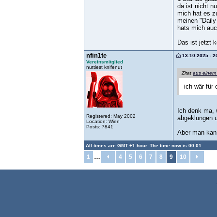
da ist nicht 
mich hat es z
meinen "Daily
hats mich auch
Das ist jetzt
nfin1te
13.10.2025 - 2
Vereinsmitglied
nuttiest knifenut
Zitat
aus einem
ich wär für
Ich denk ma, 
Registered: May 2002
abgeklungen u
Location: Wien
Posts: 7841
Aber man kann
All times are GMT +1 hour. The time now is 00:01.
…
1
4
5
6
7
8
9
10