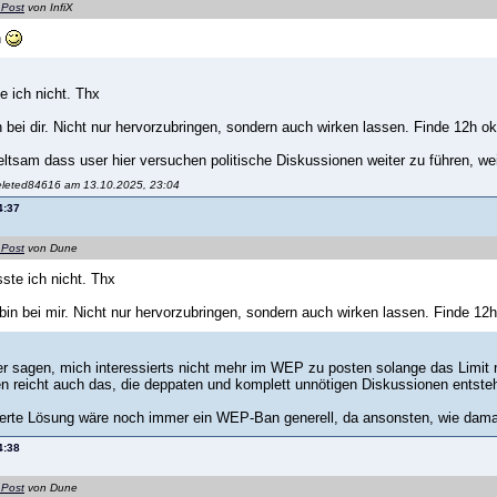
 Post
von InfiX
n
e ich nicht. Thx
n bei dir. Nicht nur hervorzubringen, sondern auch wirken lassen. Finde 12h o
seltsam dass user hier versuchen politische Diskussionen weiter zu führen, we
eleted84616 am 13.10.2025, 23:04
4:37
 Post
von Dune
sste ich nicht. Thx
 bin bei mir. Nicht nur hervorzubringen, sondern auch wirken lassen. Finde 12
er sagen, mich interessierts nicht mehr im WEP zu posten solange das Limit ni
 reicht auch das, die deppaten und komplett unnötigen Diskussionen entste
ierte Lösung wäre noch immer ein WEP-Ban generell, da ansonsten, wie damals s
4:38
 Post
von Dune