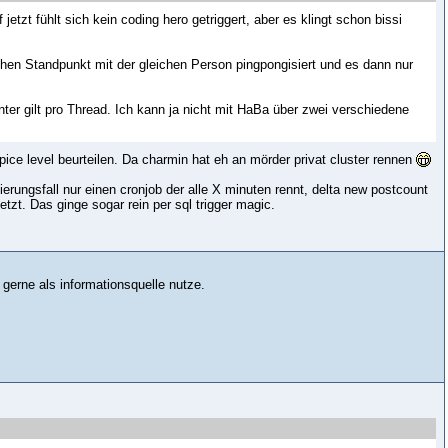
t fühlt sich kein coding hero getriggert, aber es klingt schon bissi
ichen Standpunkt mit der gleichen Person pingpongisiert und es dann nur
er gilt pro Thread. Ich kann ja nicht mit HaBa über zwei verschiedene
pice level beurteilen. Da charmin hat eh an mörder privat cluster rennen
ungsfall nur einen cronjob der alle X minuten rennt, delta new postcount
zt. Das ginge sogar rein per sql trigger magic.
gerne als informationsquelle nutze.