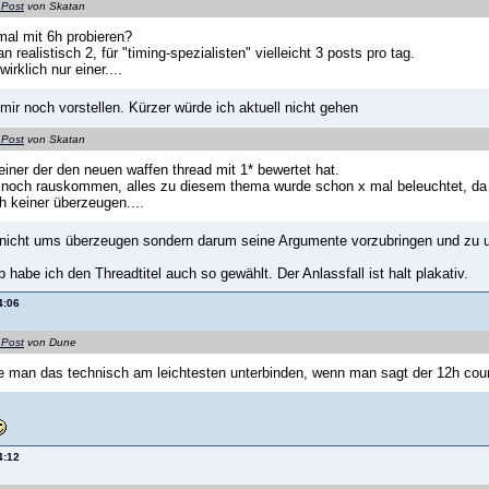
 Post
von Skatan
al mit 6h probieren?
 realistisch 2, für "timing-spezialisten" vielleicht 3 posts pro tag.
wirklich nur einer....
mir noch vorstellen. Kürzer würde ich aktuell nicht gehen
 Post
von Skatan
 einer der den neuen waffen thread mit 1* bewertet hat.
a noch rauskommen, alles zu diesem thema wurde schon x mal beleuchtet, d
eh keiner überzeugen....
nicht ums überzeugen sondern darum seine Argumente vorzubringen und zu 
habe ich den Threadtitel auch so gewählt. Der Anlassfall ist halt plakativ.
4:06
 Post
von Dune
 man das technisch am leichtesten unterbinden, wenn man sagt der 12h count
4:12