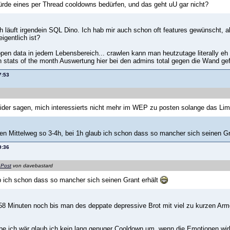
rde eines per Thread cooldowns bedürfen, und das geht uU gar nicht?
h läuft irgendein SQL Dino. Ich hab mir auch schon oft features gewünscht, a
igentlich ist?
r open data in jedem Lebensbereich... crawlen kann man heutzutage literally 
 stats of the month Auswertung hier bei den admins total gegen die Wand g
7:53
ider sagen, mich interessierts nicht mehr im WEP zu posten solange das Limit
inen Mittelweg so 3-4h, bei 1h glaub ich schon dass so mancher sich seinen G
9:36
 Post
von davebastard
b ich schon dass so mancher sich seinen Grant erhält
 58 Minuten noch bis man des deppate depressive Brot mit viel zu kurzen Arme
be ich wär glaub ich kein lang genuger Cooldown um, wenn die Emotionen wirk