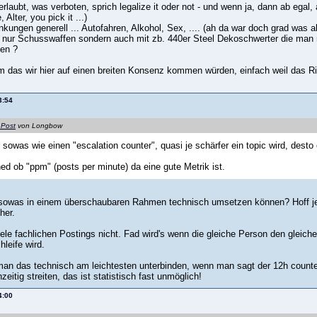
rlaubt, was verboten, sprich legalize it oder not - und wenn ja, dann ab egal, 
Alter, you pick it ...)
kungen generell ... Autofahren, Alkohol, Sex, .... (ah da war doch grad was a
t nur Schusswaffen sondern auch mit zb. 440er Steel Dekoschwerter die man 
hen ?
m das wir hier auf einen breiten Konsenz kommen würden, einfach weil das R
3:54
 Post
von Longbow
r sowas wie einen "escalation counter", quasi je schärfer ein topic wird, desto
ed ob "ppm" (posts per minute) da eine gute Metrik ist.
sowas in einem überschaubaren Rahmen technisch umsetzen können? Hoff jetzt f
her.
iele fachlichen Postings nicht. Fad wird's wenn die gleiche Person den gleich
hleife wird.
an das technisch am leichtesten unterbinden, wenn man sagt der 12h counter 
eitig streiten, das ist statistisch fast unmöglich!
4:00