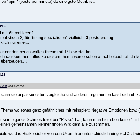
ob "ppm" (posts per minute) da eine gute Metrik ist.
3:13
 mit 6h probieren?
ealistisch 2, für "timing-spezialisten" vielleicht 3 posts pro tag.
rklich nur einer....
ner der den neuen waffen thread mit 1* bewertet hat.
och rauskommen, alles zu diesem thema wurde schon x mal beleuchtet, da 
 überzeugen....
3:28
 Post
von Skatan
ann die unpassendsten vergleiche und anderen argumenten lässt sich eh ke
in Thema wo etwas ganz gefährliches mit reinspielt: Negative Emotionen bzw. 
 sein eigenes Schmerzlevel bei "Risiko" hat, kann man hier eben keine "Ein
keinen gemeinsamen Nenner finden wird dem alle zustimmen.
iele wo das Risiko sicher von den Usern hier unterschiedlich eingeschätzt wi