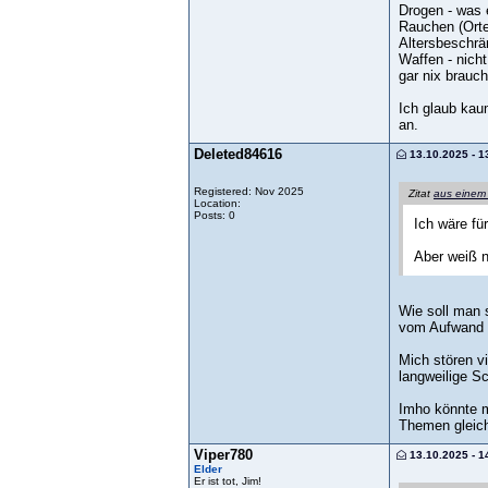
Drogen - was e
Rauchen (Orte, 
Altersbeschrän
Waffen - nich
gar nix brauc
Ich glaub kau
an.
Deleted84616
13.10.2025 - 1
Registered: Nov 2025
Zitat
aus einem
Location:
Posts: 0
Ich wäre fü
Aber weiß n
Wie soll man 
vom Aufwand 
Mich stören v
langweilige Sc
Imho könnte m
Themen gleichz
Viper780
13.10.2025 - 1
Elder
Er ist tot, Jim!