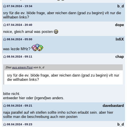
b_d
07.04.2024 - 19:34
sry für die ev. blöde frage, aber reichen dann (grad zu beginn) vlt nur die
willhaben links?
dope
07.04.2024 - 20:40
noice, gleich amal was posten
InfiX
08.04.2024 - 05:00
was lezde MHz?
chap
08.04.2024 - 09:11
Zitat
aus einem Post
von b_d
sry für die ev. blöde frage, aber reichen dann (grad zu beginn) vlt nur
die willhaben links?
bitte nicht.
entweder hier oder (irgend)wo anders.
davebastard
08.04.2024 - 09:21
naja parallel auf wh stellen sollte imho schon erlaubt sein. aber hier
sollte man die beschreibung auch rein posten
b_d
08.04.2024 - 09:23