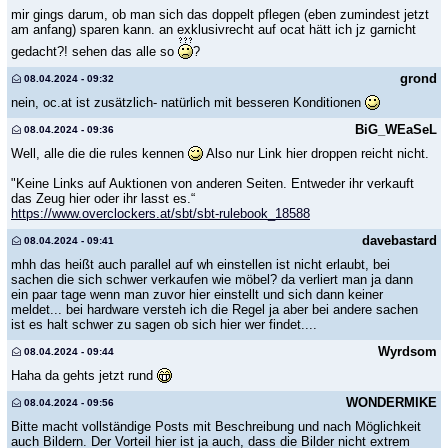
mir gings darum, ob man sich das doppelt pflegen (eben zumindest jetzt
am anfang) sparen kann. an exklusivrecht auf ocat hätt ich jz garnicht
gedacht?! sehen das alle so
?
grond
08.04.2024 - 09:32
nein, oc.at ist zusätzlich- natürlich mit besseren Konditionen
BiG_WEaSeL
08.04.2024 - 09:36
Well, alle die die rules kennen
Also nur Link hier droppen reicht nicht.
"Keine Links auf Auktionen von anderen Seiten. Entweder ihr verkauft
das Zeug hier oder ihr lasst es.“
https://www.overclockers.at/sbt/sbt-rulebook_18588
davebastard
08.04.2024 - 09:41
mhh das heißt auch parallel auf wh einstellen ist nicht erlaubt, bei
sachen die sich schwer verkaufen wie möbel? da verliert man ja dann
ein paar tage wenn man zuvor hier einstellt und sich dann keiner
meldet... bei hardware versteh ich die Regel ja aber bei andere sachen
ist es halt schwer zu sagen ob sich hier wer findet....
Wyrdsom
08.04.2024 - 09:44
Haha da gehts jetzt rund
WONDERMIKE
08.04.2024 - 09:56
Bitte macht vollständige Posts mit Beschreibung und nach Möglichkeit
auch Bildern. Der Vorteil hier ist ja auch, dass die Bilder nicht extrem