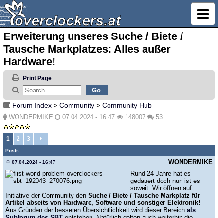
Erweiterung unseres Suche / Biete /
Tausche Markplatzes: Alles außer
Hardware!
Print Page
Forum Index
>
Community
>
Community Hub
WONDERMIKE
07.04.2024 - 16:47
148007
53
1
2
3
Posts
WONDERMIKE
07.04.2024 - 16:47
Rund 24 Jahre hat es
gedauert doch nun ist es
soweit: Wir öffnen auf
Initiative der Community den
Suche / Biete / Tausche Markplatz für
Artikel abseits von Hardware, Software und sonstiger Elektronik!
Aus Gründen der besseren Übersichtlichkeit wird dieser Bereich
als
Subforum des SBT
entstehen. Natürlich gelten auch weiterhin die