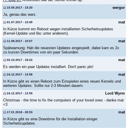
wergor
15.05.2017 - 15:20
Ja, genau das wars.
mat
01.07.2017 - 10:49
In Kürze kommt ein Reboot wegen installierten Sicherheitsupdates
(Kernel-Update und libc unter anderem).
mat
11.08.2017 - 10:07
Spätwarnung: Hab die neuesten Updates eingespielt, dabei kam es 2x
zu kurzen Downtimes von ein paar Sekunden.
mat
02.10.2017 - 18:22
Es werden ein paar Updates installiert. Don't panic pls!
mat
24.12.2017 - 12:58
In Kürze gibt es einen Reboot zum Einspielen eines neuen Kernels und
weiteren Updates. Sollte nur 2-3 Minuten dauern.
Lord Wyrm
24.12.2017 - 12:59
Christmas - the time to fix the computers of your loved ones - danke mat
<3
mat
17.01.2018 - 20:53
In Kürze gibt es eine Downtime für die Installation einiger
Sicherheitsupdates.