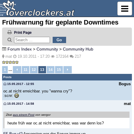
Frühwarnung für geplante Downtimes
Print Page
Forum Index
>
Community
>
Community Hub
mat
19.10.2011 - 17:20
172164
217
…
1
11
12
13
14
15
Posts
Bogus
15.05.2017 - 12:55
oc.at nicht erreichbar. you "wanna cry"?
:scnr:
mat
15.05.2017 - 14:58
Zitat
aus einem Post
von wergor
heute früh war oc.at nicht erreichbar, was war denn los?
FF-Bug vl?
Ansonsten war der Server immer up.