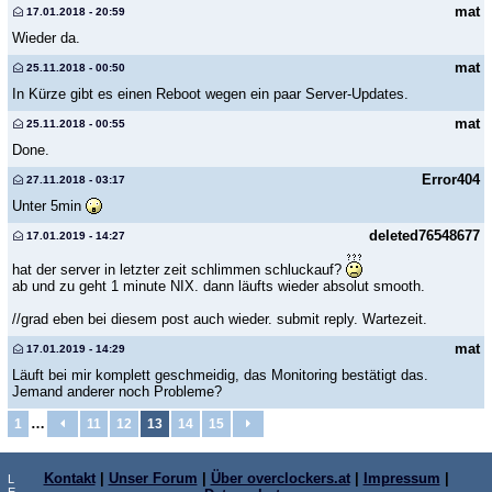
mat
17.01.2018 - 20:59
Wieder da.
mat
25.11.2018 - 00:50
In Kürze gibt es einen Reboot wegen ein paar Server-Updates.
mat
25.11.2018 - 00:55
Done.
Error404
27.11.2018 - 03:17
Unter 5min
deleted76548677
17.01.2019 - 14:27
hat der server in letzter zeit schlimmen schluckauf?
ab und zu geht 1 minute NIX. dann läufts wieder absolut smooth.
//grad eben bei diesem post auch wieder. submit reply. Wartezeit.
mat
17.01.2019 - 14:29
Läuft bei mir komplett geschmeidig, das Monitoring bestätigt das.
Jemand anderer noch Probleme?
…
1
11
12
13
14
15
Kontakt
|
Unser Forum
|
Über overclockers.at
|
Impressum
|
L