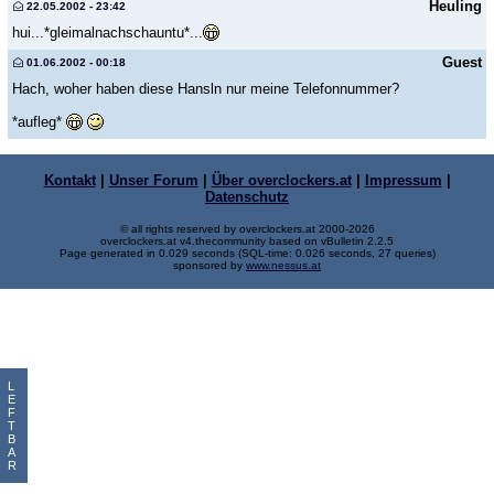
Heuling
22.05.2002 - 23:42
hui...*gleimalnachschauntu*...
Guest
01.06.2002 - 00:18
Hach, woher haben diese Hansln nur meine Telefonnummer?
*aufleg*
Kontakt
|
Unser Forum
|
Über overclockers.at
|
Impressum
|
Datenschutz
© all rights reserved by overclockers.at 2000-2026
overclockers.at v4.thecommunity based on vBulletin 2.2.5
Page generated in 0.029 seconds (SQL-time: 0.026 seconds, 27 queries)
sponsored by
www.nessus.at
L
E
F
T
B
A
R