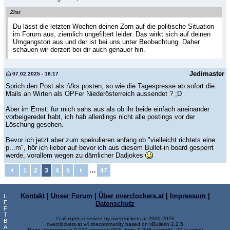
Zitat
Du lässt die letzten Wochen deinen Zorn auf die politische Situation
im Forum aus; ziemlich ungefiltert leider. Das wirkt sich auf deinen
Umgangston aus und der ist bei uns unter Beobachtung. Daher
schauen wir derzeit bei dir auch genauer hin.
Jedimaster
07.02.2025 - 16:17
Sprich den Post als r\/ks posten, so wie die Tagespresse ab sofort die
Mails an Wirten als OPFer Niederösterreich aussendet ? ;D
Aber im Ernst: für mich sahs aus als ob ihr beide einfach aneinander
vorbeigeredet habt, ich hab allerdings nicht alle postings vor der
Löschung gesehen.
Bevor ich jetzt aber zum spekulieren anfang ob "vielleicht richtets eine
p...m", hör ich lieber auf bevor ich aus diesem Bullet-in board gesperrt
werde, vorallem wegen zu dämlicher Dadjokes
…
1
2
3
4
5
47
Kontakt
|
Unser Forum
|
Über overclockers.at
|
Impressum
|
L
E
Datenschutz
F
T
© all rights reserved by overclockers.at 2000-2026
B
overclockers.at v4.thecommunity based on vBulletin 2.2.5
A
Page generated in 0.032 seconds (SQL-time: 0.028 seconds, 27 queries)