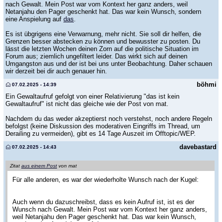
nach Gewalt. Mein Post war vom Kontext her ganz anders, weil
Netanjahu den Pager geschenkt hat. Das war kein Wunsch, sondern
eine Anspielung auf
das
.
Es ist übgrigens eine Verwarnung, mehr nicht. Sie soll dir helfen, die
Grenzen besser abstecken zu können und bewusster zu posten. Du
lässt die letzten Wochen deinen Zorn auf die politische Situation im
Forum aus; ziemlich ungefiltert leider. Das wirkt sich auf deinen
Umgangston aus und der ist bei uns unter Beobachtung. Daher schauen
wir derzeit bei dir auch genauer hin.
böhmi
07.02.2025 - 14:39
Ein Gewaltaufruf gefolgt von einer Relativierung "das ist kein
Gewaltaufruf" ist nicht das gleiche wie der Post von mat.
Nachdem du das weder akzeptierst noch verstehst, noch andere Regeln
befolgst (keine Diskussion des moderativen Eingriffs im Thread, um
Derailing zu vermeiden), gibt es 14 Tage Auszeit im Offtopic/WEP.
davebastard
07.02.2025 - 14:43
Zitat
aus einem Post
von mat
Für alle anderen, es war der wiederholte Wunsch nach der Kugel:
Auch wenn du dazuschreibst, dass es kein Aufruf ist, ist es der
Wunsch nach Gewalt. Mein Post war vom Kontext her ganz anders,
weil Netanjahu den Pager geschenkt hat. Das war kein Wunsch,