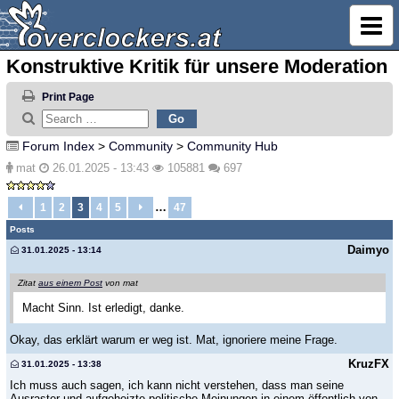
Konstruktive Kritik für unsere Moderation
Print Page
Forum Index
>
Community
>
Community Hub
mat
26.01.2025 - 13:43
105881
697
…
1
2
3
4
5
47
Posts
Daimyo
31.01.2025 - 13:14
Zitat
aus einem Post
von mat
Macht Sinn. Ist erledigt, danke.
Okay, das erklärt warum er weg ist. Mat, ignoriere meine Frage.
KruzFX
31.01.2025 - 13:38
Ich muss auch sagen, ich kann nicht verstehen, dass man seine
Ausraster und aufgeheizte politische Meinungen in einem öffentlich von