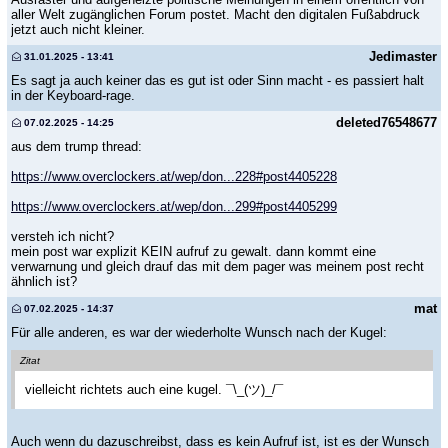
aller Welt zugänglichen Forum postet. Macht den digitalen Fußabdruck
jetzt auch nicht kleiner.
Jedimaster
31.01.2025 - 13:41
Es sagt ja auch keiner das es gut ist oder Sinn macht - es passiert halt
in der Keyboard-rage.
deleted76548677
07.02.2025 - 14:25
aus dem trump thread:
https://www.overclockers.at/wep/don...228#post4405228
https://www.overclockers.at/wep/don...299#post4405299
versteh ich nicht?
mein post war explizit KEIN aufruf zu gewalt. dann kommt eine
verwarnung und gleich drauf das mit dem pager was meinem post recht
ähnlich ist?
mat
07.02.2025 - 14:37
Für alle anderen, es war der wiederholte Wunsch nach der Kugel:
Zitat
vielleicht richtets auch eine kugel. ¯\_(ツ)_/¯
Auch wenn du dazuschreibst, dass es kein Aufruf ist, ist es der Wunsch