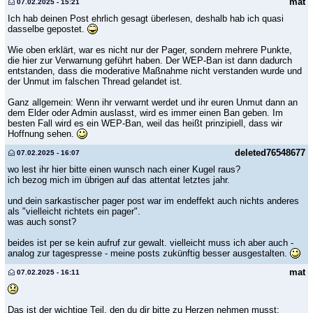
mat
07.02.2025 - 15:21
Ich hab deinen Post ehrlich gesagt überlesen, deshalb hab ich quasi
dasselbe gepostet.
Wie oben erklärt, war es nicht nur der Pager, sondern mehrere Punkte,
die hier zur Verwarnung geführt haben. Der WEP-Ban ist dann dadurch
entstanden, dass die moderative Maßnahme nicht verstanden wurde und
der Unmut im falschen Thread gelandet ist.
Ganz allgemein: Wenn ihr verwarnt werdet und ihr euren Unmut dann an
dem Elder oder Admin auslasst, wird es immer einen Ban geben. Im
besten Fall wird es ein WEP-Ban, weil das heißt prinzipiell, dass wir
Hoffnung sehen.
deleted76548677
07.02.2025 - 16:07
wo lest ihr hier bitte einen wunsch nach einer Kugel raus?
ich bezog mich im übrigen auf das attentat letztes jahr.
und dein sarkastischer pager post war im endeffekt auch nichts anderes
als "vielleicht richtets ein pager".
was auch sonst?
beides ist per se kein aufruf zur gewalt. vielleicht muss ich aber auch -
analog zur tagespresse - meine posts zukünftig besser ausgestalten.
mat
07.02.2025 - 16:11
Das ist der wichtige Teil, den du dir bitte zu Herzen nehmen musst: