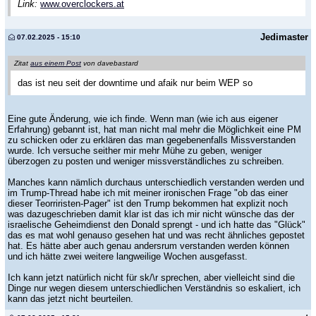
Link:
www.overclockers.at
Jedimaster
07.02.2025 - 15:10
Zitat
aus einem Post
von davebastard
das ist neu seit der downtime und afaik nur beim WEP so
Eine gute Änderung, wie ich finde. Wenn man (wie ich aus eigener
Erfahrung) gebannt ist, hat man nicht mal mehr die Möglichkeit eine PM
zu schicken oder zu erklären das man gegebenenfalls Missverstanden
wurde. Ich versuche seither mir mehr Mühe zu geben, weniger
überzogen zu posten und weniger missverständliches zu schreiben.
Manches kann nämlich durchaus unterschiedlich verstanden werden und
im Trump-Thread habe ich mit meiner ironischen Frage "ob das einer
dieser Teorriristen-Pager" ist den Trump bekommen hat explizit noch
was dazugeschrieben damit klar ist das ich mir nicht wünsche das der
israelische Geheimdienst den Donald sprengt - und ich hatte das "Glück"
das es mat wohl genauso gesehen hat und was recht ähnliches gepostet
hat. Es hätte aber auch genau andersrum verstanden werden können
und ich hätte zwei weitere langweilige Wochen ausgefasst.
Ich kann jetzt natürlich nicht für sk/\r sprechen, aber vielleicht sind die
Dinge nur wegen diesem unterschiedlichen Verständnis so eskaliert, ich
kann das jetzt nicht beurteilen.