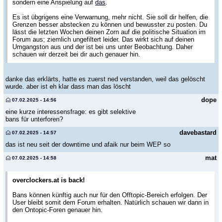
sondern eine Anspielung auf
das
.
Es ist übgrigens eine Verwarnung, mehr nicht. Sie soll dir helfen, die
Grenzen besser abstecken zu können und bewusster zu posten. Du
lässt die letzten Wochen deinen Zorn auf die politische Situation im
Forum aus; ziemlich ungefiltert leider. Das wirkt sich auf deinen
Umgangston aus und der ist bei uns unter Beobachtung. Daher
schauen wir derzeit bei dir auch genauer hin.
danke das erklärts, hatte es zuerst ned verstanden, weil das gelöscht
wurde. aber ist eh klar dass man das löscht
dope
07.02.2025 - 14:56
eine kurze interessensfrage: es gibt selektive
bans für unterforen?
davebastard
07.02.2025 - 14:57
das ist neu seit der downtime und afaik nur beim WEP so
mat
07.02.2025 - 14:58
overclockers.at is back!
Bans können künftig auch nur für den Offtopic-Bereich erfolgen. Der
User bleibt somit dem Forum erhalten. Natürlich schauen wir dann in
den Ontopic-Foren genauer hin.