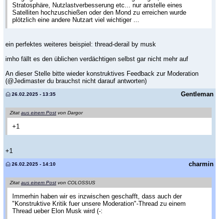
Stratosphäre, Nutzlastverbesserung etc... nur anstelle eines
Satelliten hochzuschießen oder den Mond zu erreichen wurde
plötzlich eine andere Nutzart viel wichtiger ...
ein perfektes weiteres beispiel: thread-derail by musk
imho fällt es den üblichen verdächtigen selbst gar nicht mehr auf
An dieser Stelle bitte wieder konstruktives Feedback zur Moderation
(@Jedimaster du brauchst nicht darauf antworten)
Gentleman
26.02.2025 - 13:35
Zitat
aus einem Post
von Dargor
+1
+1
charmin
26.02.2025 - 14:10
Zitat
aus einem Post
von COLOSSUS
Immerhin haben wir es inzwischen geschafft, dass auch der
"Konstruktive Kritik fuer unsere Moderation"-Thread zu einem
Thread ueber Elon Musk wird (-: