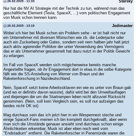
Starsky
26.02.2025 - 11:33
Nur hat die NV AI Strategie mit der Technik zu tun, während man das
geschäftliche Element (Tesla, SpaceX, ...) vom politischen Engagement
von Musk schon trennen kann.
Jedimaster
26.02.2025 - 13:10
Wobei ich hier bei Musk schon ein Problem sehe - er ist halt nicht nur
ein Unternehmer mit diversen Wünschen wie zb. die Lederjacke oder
auch ein Zuckerberg oder Gates, sondern seit nem halben jahr halt jetzt
auch aktiv agierender Politiker der unter Verwendung des Vermögens
das er als Unternehmer gesammelt hat dazu nutzt in der Politik Gewicht
zu erlangen.
Im Fall von SpaceX werden sich mögicherweise bereits manche
Angestellte fragen, ob ihr Engagement dort in etwa in die selbe Kategorie
fällt wie die SS-Anstellung von Werner von Braun und der
Raketenforschung in Nazideutschland.
Nein, SpaceX setzt keine Arbeitssklaven ein wie es unter von Braun gab
(und wo er definitiv davon wusste), dafür wird bei den Umweltauflagen
und diejenigen die um die Startrampen leben nicht allzuviel Rücksicht
genommen. (Nein, soll kein Vergleich sein, es soll nur aufzeigen das
beides nicht OK ist)
Mag durchaus sein das ich jetzt hier in ein Wespennest steche und
einige SpaceX-Fans meinen ich bin komplett durchgeknallt, aber wenn
man sich die Umstände genauer ansieht sind durchaus schon einige
Ähnlichkeiten erkennbar, Musk ist aber eben noch weit vom
"Endstadium" entfernt. Die Raketenforscher in Penemünde waren die