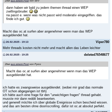
Zitat
aus einem Post
von sk/\r
dann haben wir bald zu jedem themen thread einen WEP
zwillingsbruder.
na passt e. wenn was nicht passt wird moderativ eingegriffen. das
finde ich gut.
Macht das oc.at surfen aber angenehmer wenn man das WEP
ausgeblendet hat.
Viper780
26.02.2025 - 19:13
Mehr threads kosten nicht mehr und macht allen das Leben leichter
deleted76548677
26.02.2025 - 19:25
Zitat
aus einem Post
von Pyros
Macht das oc.at surfen aber angenehmer wenn man das WEP
ausgeblendet hat.
ich hatte es zwangsweise ausgeblendet. (wobei mir grad das normale
OT schon abgegangen ist tbh)
ich hätte auch eine frage für den "unwichtigen fragen" thread gehabt.
musste mir dann reddit beantworten.
und generell möchte ich über globale Ereignisse schon bescheid wissen.
und das am besten ohne doomscrolling. dafür ist oc.at absolut perfekt.