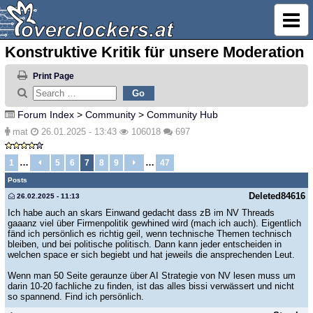
Konstruktive Kritik für unsere Moderation
Print Page
Forum Index
>
Community
>
Community Hub
mat
26.01.2025 - 13:43
106018
697
…
…
1
5
6
7
8
9
47
Posts
Deleted84616
26.02.2025 - 11:13
Ich habe auch an skars Einwand gedacht dass zB im NV Threads
gaaanz viel über Firmenpolitik gewhined wird (mach ich auch). Eigentlich
fänd ich persönlich es richtig geil, wenn technische Themen technisch
bleiben, und bei politische politisch. Dann kann jeder entscheiden in
welchen space er sich begiebt und hat jeweils die ansprechenden Leut.
Wenn man 50 Seite geraunze über AI Strategie von NV lesen muss um
darin 10-20 fachliche zu finden, ist das alles bissi verwässert und nicht
so spannend. Find ich persönlich.