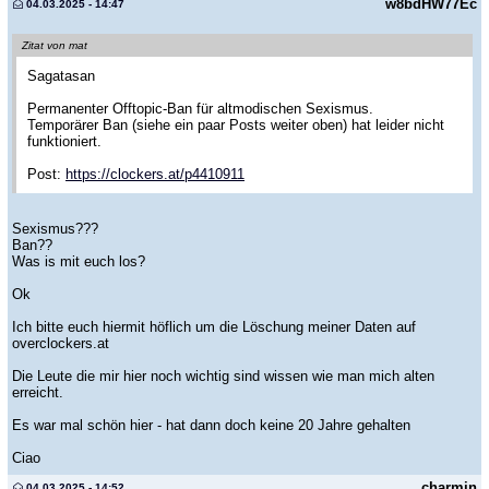
w8bdHW77Ec
04.03.2025 - 14:47
Zitat von mat
Sagatasan
Permanenter Offtopic-Ban für altmodischen Sexismus.
Temporärer Ban (siehe ein paar Posts weiter oben) hat leider nicht
funktioniert.
Post:
https://clockers.at/p4410911
Sexismus???
Ban??
Was is mit euch los?
Ok
Ich bitte euch hiermit höflich um die Löschung meiner Daten auf
overclockers.at
Die Leute die mir hier noch wichtig sind wissen wie man mich alten
erreicht.
Es war mal schön hier - hat dann doch keine 20 Jahre gehalten
Ciao
charmin
04.03.2025 - 14:52