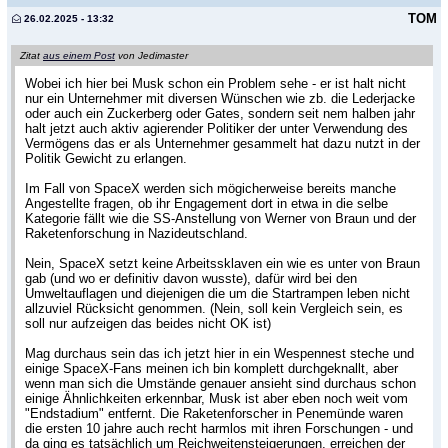
TOM
26.02.2025 - 13:32
Zitat
aus einem Post
von Jedimaster
Wobei ich hier bei Musk schon ein Problem sehe - er ist halt nicht
nur ein Unternehmer mit diversen Wünschen wie zb. die Lederjacke
oder auch ein Zuckerberg oder Gates, sondern seit nem halben jahr
halt jetzt auch aktiv agierender Politiker der unter Verwendung des
Vermögens das er als Unternehmer gesammelt hat dazu nutzt in der
Politik Gewicht zu erlangen.
Im Fall von SpaceX werden sich mögicherweise bereits manche
Angestellte fragen, ob ihr Engagement dort in etwa in die selbe
Kategorie fällt wie die SS-Anstellung von Werner von Braun und der
Raketenforschung in Nazideutschland.
Nein, SpaceX setzt keine Arbeitssklaven ein wie es unter von Braun
gab (und wo er definitiv davon wusste), dafür wird bei den
Umweltauflagen und diejenigen die um die Startrampen leben nicht
allzuviel Rücksicht genommen. (Nein, soll kein Vergleich sein, es
soll nur aufzeigen das beides nicht OK ist)
Mag durchaus sein das ich jetzt hier in ein Wespennest steche und
einige SpaceX-Fans meinen ich bin komplett durchgeknallt, aber
wenn man sich die Umstände genauer ansieht sind durchaus schon
einige Ähnlichkeiten erkennbar, Musk ist aber eben noch weit vom
"Endstadium" entfernt. Die Raketenforscher in Penemünde waren
die ersten 10 jahre auch recht harmlos mit ihren Forschungen - und
da ging es tatsächlich um Reichweitensteigerungen, erreichen der