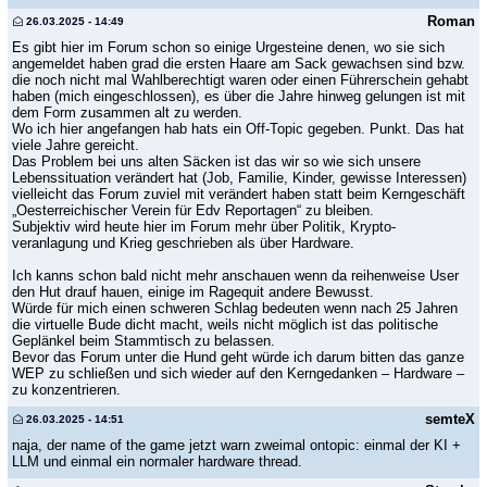
Roman
26.03.2025 - 14:49
Es gibt hier im Forum schon so einige Urgesteine denen, wo sie sich
angemeldet haben grad die ersten Haare am Sack gewachsen sind bzw.
die noch nicht mal Wahlberechtigt waren oder einen Führerschein gehabt
haben (mich eingeschlossen), es über die Jahre hinweg gelungen ist mit
dem Form zusammen alt zu werden.
Wo ich hier angefangen hab hats ein Off-Topic gegeben. Punkt. Das hat
viele Jahre gereicht.
Das Problem bei uns alten Säcken ist das wir so wie sich unsere
Lebenssituation verändert hat (Job, Familie, Kinder, gewisse Interessen)
vielleicht das Forum zuviel mit verändert haben statt beim Kerngeschäft
„Oesterreichischer Verein für Edv Reportagen“ zu bleiben.
Subjektiv wird heute hier im Forum mehr über Politik, Krypto-
veranlagung und Krieg geschrieben als über Hardware.
Ich kanns schon bald nicht mehr anschauen wenn da reihenweise User
den Hut drauf hauen, einige im Ragequit andere Bewusst.
Würde für mich einen schweren Schlag bedeuten wenn nach 25 Jahren
die virtuelle Bude dicht macht, weils nicht möglich ist das politische
Geplänkel beim Stammtisch zu belassen.
Bevor das Forum unter die Hund geht würde ich darum bitten das ganze
WEP zu schließen und sich wieder auf den Kerngedanken – Hardware –
zu konzentrieren.
semteX
26.03.2025 - 14:51
naja, der name of the game jetzt warn zweimal ontopic: einmal der KI +
LLM und einmal ein normaler hardware thread.