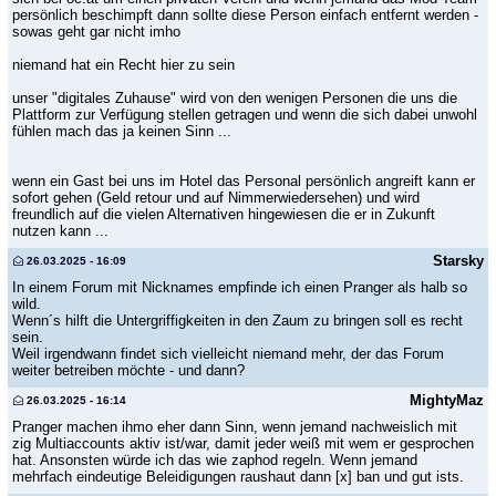
persönlich beschimpft dann sollte diese Person einfach entfernt werden -
sowas geht gar nicht imho
niemand hat ein Recht hier zu sein
unser "digitales Zuhause" wird von den wenigen Personen die uns die
Plattform zur Verfügung stellen getragen und wenn die sich dabei unwohl
fühlen mach das ja keinen Sinn ...
wenn ein Gast bei uns im Hotel das Personal persönlich angreift kann er
sofort gehen (Geld retour und auf Nimmerwiedersehen) und wird
freundlich auf die vielen Alternativen hingewiesen die er in Zukunft
nutzen kann ...
Starsky
26.03.2025 - 16:09
In einem Forum mit Nicknames empfinde ich einen Pranger als halb so
wild.
Wenn´s hilft die Untergriffigkeiten in den Zaum zu bringen soll es recht
sein.
Weil irgendwann findet sich vielleicht niemand mehr, der das Forum
weiter betreiben möchte - und dann?
MightyMaz
26.03.2025 - 16:14
Pranger machen ihmo eher dann Sinn, wenn jemand nachweislich mit
zig Multiaccounts aktiv ist/war, damit jeder weiß mit wem er gesprochen
hat. Ansonsten würde ich das wie zaphod regeln. Wenn jemand
mehrfach eindeutige Beleidigungen raushaut dann [x] ban und gut ists.