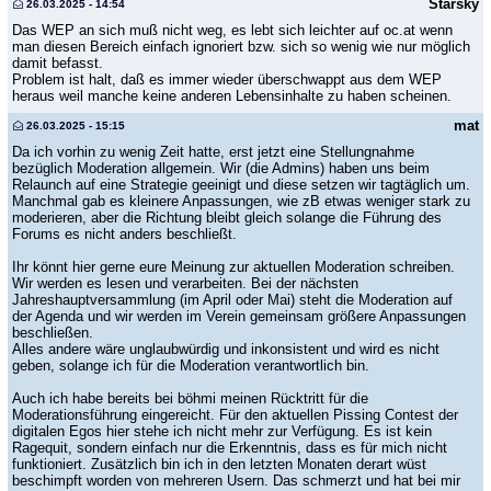
Starsky
26.03.2025 - 14:54
Das WEP an sich muß nicht weg, es lebt sich leichter auf oc.at wenn
man diesen Bereich einfach ignoriert bzw. sich so wenig wie nur möglich
damit befasst.
Problem ist halt, daß es immer wieder überschwappt aus dem WEP
heraus weil manche keine anderen Lebensinhalte zu haben scheinen.
mat
26.03.2025 - 15:15
Da ich vorhin zu wenig Zeit hatte, erst jetzt eine Stellungnahme
bezüglich Moderation allgemein. Wir (die Admins) haben uns beim
Relaunch auf eine Strategie geeinigt und diese setzen wir tagtäglich um.
Manchmal gab es kleinere Anpassungen, wie zB etwas weniger stark zu
moderieren, aber die Richtung bleibt gleich solange die Führung des
Forums es nicht anders beschließt.
Ihr könnt hier gerne eure Meinung zur aktuellen Moderation schreiben.
Wir werden es lesen und verarbeiten. Bei der nächsten
Jahreshauptversammlung (im April oder Mai) steht die Moderation auf
der Agenda und wir werden im Verein gemeinsam größere Anpassungen
beschließen.
Alles andere wäre unglaubwürdig und inkonsistent und wird es nicht
geben, solange ich für die Moderation verantwortlich bin.
Auch ich habe bereits bei böhmi meinen Rücktritt für die
Moderationsführung eingereicht. Für den aktuellen Pissing Contest der
digitalen Egos hier stehe ich nicht mehr zur Verfügung. Es ist kein
Ragequit, sondern einfach nur die Erkenntnis, dass es für mich nicht
funktioniert. Zusätzlich bin ich in den letzten Monaten derart wüst
beschimpft worden von mehreren Usern. Das schmerzt und hat bei mir