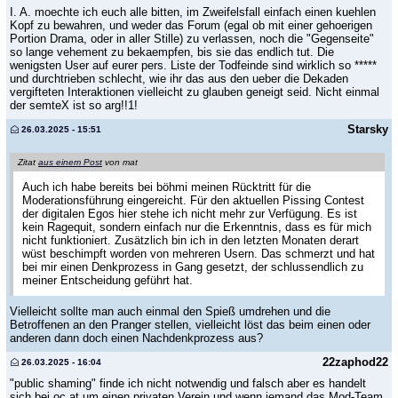
I. A. moechte ich euch alle bitten, im Zweifelsfall einfach einen kuehlen
Kopf zu bewahren, und weder das Forum (egal ob mit einer gehoerigen
Portion Drama, oder in aller Stille) zu verlassen, noch die "Gegenseite"
so lange vehement zu bekaempfen, bis sie das endlich tut. Die
wenigsten User auf eurer pers. Liste der Todfeinde sind wirklich so *****
und durchtrieben schlecht, wie ihr das aus den ueber die Dekaden
vergifteten Interaktionen vielleicht zu glauben geneigt seid. Nicht einmal
der semteX ist so arg!!1!
Starsky
26.03.2025 - 15:51
Zitat
aus einem Post
von mat
Auch ich habe bereits bei böhmi meinen Rücktritt für die
Moderationsführung eingereicht. Für den aktuellen Pissing Contest
der digitalen Egos hier stehe ich nicht mehr zur Verfügung. Es ist
kein Ragequit, sondern einfach nur die Erkenntnis, dass es für mich
nicht funktioniert. Zusätzlich bin ich in den letzten Monaten derart
wüst beschimpft worden von mehreren Usern. Das schmerzt und hat
bei mir einen Denkprozess in Gang gesetzt, der schlussendlich zu
meiner Entscheidung geführt hat.
Vielleicht sollte man auch einmal den Spieß umdrehen und die
Betroffenen an den Pranger stellen, vielleicht löst das beim einen oder
anderen dann doch einen Nachdenkprozess aus?
22zaphod22
26.03.2025 - 16:04
"public shaming" finde ich nicht notwendig und falsch aber es handelt
sich bei oc.at um einen privaten Verein und wenn jemand das Mod-Team