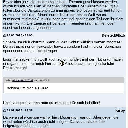
Bevor aber jetzt die ganzen politischen Themen geschlossen werden,
würde ich mir von allen Wünschen informelle Post weiterhin fleißig zu
teilen aber die Diskussionen zu minimieren. Sie lösen nichts und führen
zu noch mehr Frust. Macht euren Teil in der realen Welt wo es
zumindest minimale Auswirkungen hat und ignoriert den Teil den ihr nicht
ändern könnt. Die Energie ist bei euren Freunden und Familien oder
sonst wo besser aufgehoben.
Deleted84616
26.03.2025 - 14:03
Schade um dich charmin, wenn du den Schritt wirklich setzen möchtest.
Du bist nicht nur ein leiwander hawara sondern hast in vielen Bereichen
spannenden content beigetragen.
Lass mal sacken, ich wollt auch schon hundert mal den Hut drauf hauen
und gammel immer noch hier rum
Alles besser als irgendwelche
Reinkarnation!
Zitat
aus einem Post
von semteX
schade um dich als user.
Passivaggressiv kann man da imho gern für sich behalten!
Kirby
26.03.2025 - 14:29
Danke an alle keyboarwarrior hier. Moderation war gut. Aber gegen die
wand reden würd ich auch nicht mögen. Danke an alle die hier
beigetragen haben...... nicht