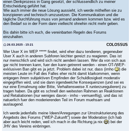
einen Denkprozess in Gang gesetzt, der schlussendlich zu meiner
Entscheidung geführt hat.
Wie auch immer die neue Lösung aussieht, ich werde mithelfen sie zu
konzipieren und technisch umzusetzen. Die Kommunikation und die
tägliche Durchführung muss von jemand anderem kommen bzw. wird es
den Bedarf so in der Form dann vielleicht ohnehin nicht mehr geben.
Bis dahin bitte ich euch, die vereinbarten Regeln des Forums
einzuhalten.
COLOSSUS
26.03.2025 - 15:21
Wer User X im WEP ***** findet, wird eher dazu tendieren, gegeneuber
User X auch in anderen Subforen leichter gereizt zu reagieren. Das ist
nur menschlich und wird sich nicht aendern lassen. Wer da von sich aus
gar nicht trennen kann, fuer den kann getrennt werden - einen OT-/WEP-
exklusiven Ban gibt es ja jetzt. Problem dabei ist nur, dass (imho
) die
meisten Leute im Fall des Falles eher nicht damit klarkommen, wenn
entgegen ihrem subjektiven Empfinden der Schuldlosigkeit moderativ
eingegriffen wird, und sie dann irgendwelche Konsequenzen (und sei es
nur eine Ermahnung oder Bitte, Verhaltensweise X runterzuregulieren) zu
tragen haben. Da gibt es schnell den weitesten Rahmen an Reaktionen
und Retaliationen (nur weniges davon - imho - vernuenftig), und das ist
natuerlich fuer den moderierenden Teil im Forum muehsam und
auslaugend.
Ich werde jedenfalls meine Ideen/Anregungen zur Umstrukturierung des
Angebots des Forums ("WEP-Zukunft") sowie der Moderation (ich hab
aber auch leicht reden, weil ich mach in die Richtung ja nix
) bei der
JHV des Vereins einbringen.