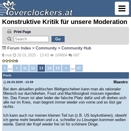
Konstruktive Kritik für unsere Moderation
Print Page
Forum Index
>
Community
>
Community Hub
mat
26.01.2025 - 13:43
104804
697
…
…
1
11
12
13
14
15
47
Posts
Maestro
26.03.2025 - 13:39
Bei dem aktuellen politischen Weltgeschehen kann man als rationaler
Mensch nur durchdrehen, Frust und Machtlosigkeit müssen irgendwo
hin. Das Forum ist aber leider der falsche Platz dafür und oft drehen sich
alle nur im Kreis, man beginnt immer wieder von vorne und es löst gar
nichts.
Ich kann auch nur meinen kleinen Teil tun (z.B. US boykottieren), obwohl
ich gerne mehr bewirken und v.a. schneller zu Lösungen kommen wollen
würde. Damit der Kopf wieder frei ist für schönere Dinge.