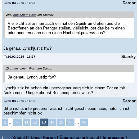
Dargor
26.03.2025 - 16:23
Zitat
aus einem Post
von Starsky
Vielleicht sollte man auch einmal den Spieß umdrehen und die
Betroffenen an den Pranger stellen, vielleicht löst das beim einen
oder anderen dann doch einen Nachdenkprozess aus?
Ja genau, Lynchjustiz ftw?
Starsky
26.03.2025 - 16:27
Zitat
aus einem Post
von Dargor
Ja genau, Lynchjustiz ftw?
Lynchjustiz ist schon ein überzogener Vergleich in einem Forum mit
Nicknames. Umgekehrt ist Beschimpfen usw. ok?
Dargor
26.03.2025 - 16:35
Bitte nichts interpretieren was ich nicht geschrieben habe, natürlich ist
beschimpfen nicht ok
…
…
1
11
12
13
14
15
47
Kontakt
|
Unser Forum
|
Über overclockers.at
|
Impressum
|
L