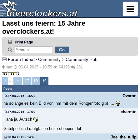
Lasst uns feiern: 15 Jahre
overclockers.at!
Print Page
Forum Index
>
Community
>
Community Hub
mat
06.04.2015 - 10:59
64195
281
…
1
17
18
19
Posts
Ovaron
27.04.2015 - 16:26
na solange es kein Bild von ihm mit dem Röntgenfoto gibt ....
charmin
27.04.2015 - 17:00
Haha ja. Autsch
Gstolpert und raufgfallen beim shoppen, lol.
Joe_the_tulip
28.04.2015 - 14:48