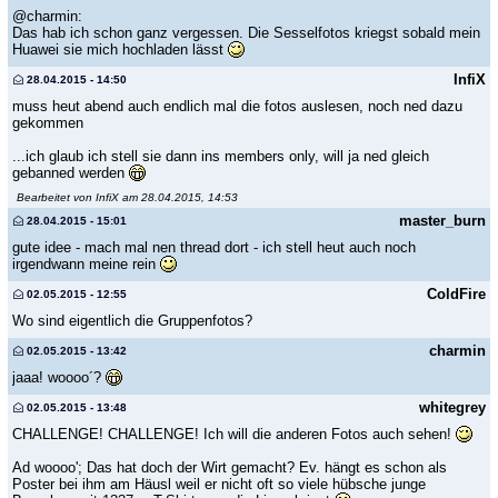
@charmin:
Das hab ich schon ganz vergessen. Die Sesselfotos kriegst sobald mein
Huawei sie mich hochladen lässt
InfiX
28.04.2015 - 14:50
muss heut abend auch endlich mal die fotos auslesen, noch ned dazu
gekommen
...ich glaub ich stell sie dann ins members only, will ja ned gleich
gebanned werden
Bearbeitet von InfiX am 28.04.2015, 14:53
master_burn
28.04.2015 - 15:01
gute idee - mach mal nen thread dort - ich stell heut auch noch
irgendwann meine rein
ColdFire
02.05.2015 - 12:55
Wo sind eigentlich die Gruppenfotos?
charmin
02.05.2015 - 13:42
jaaa! woooo´?
whitegrey
02.05.2015 - 13:48
CHALLENGE! CHALLENGE! Ich will die anderen Fotos auch sehen!
Ad woooo'; Das hat doch der Wirt gemacht? Ev. hängt es schon als
Poster bei ihm am Häusl weil er nicht oft so viele hübsche junge