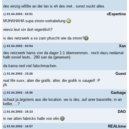
des einzig w00te an der lan is eh des inet.. sonst suckt alles.
vEspertine
01.04.2002 - 03:51
MUHAHAHA supa strom-verkabelung
wievü leut sin dort eigentlich?
is des netzwerk a so zam pfuscht wie da strom?
Xan
01.04.2002 - 03:54
des netzwerk hams von da dagor 1:1 übernommen.. noch dazu nedamal
halb soviel leuts.. 280 san da (gewesen)
da kama ned viel falschmachen.
Guest
01.04.2002 - 15:26
real life suxx, aber die grafik, alter, die grafik is saugeil! :P
j/k
Garbage
01.04.2002 - 15:56
schaut ja ärgstens aus die location. wo is des, auf aner baustelle, in an
keller, ...?
DAO
01.04.2002 - 16:13
in ner alten fabricks halle von elin
REALtime
01.04.2002 - 16:57