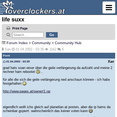
life suxx
Print Page
Forum Index
>
Community
>
Community Hub
Xan
01.04.2002 - 03:35
1162
6
Posts
Xan
01.04.2002 - 03:35
grad hats soan wixer über die geile verlängerung da aufzaht und meine 2
rechner ham rebootet
...
für alle die sich die geile verlängerung ned anschaun können - ich habs
festgehalten
http://www.pages.at/owner/1.rar
eigendlich wollt ichs gleich auf planetlan.at posten, aber die ip hams da
scheinbar gsperrt. wahrscheinlich das keiner voten kann