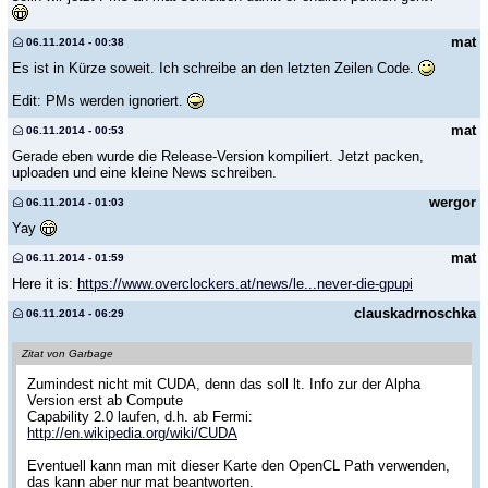
mat
06.11.2014 - 00:38
Es ist in Kürze soweit. Ich schreibe an den letzten Zeilen Code.
Edit: PMs werden ignoriert.
mat
06.11.2014 - 00:53
Gerade eben wurde die Release-Version kompiliert. Jetzt packen,
uploaden und eine kleine News schreiben.
wergor
06.11.2014 - 01:03
Yay
mat
06.11.2014 - 01:59
Here it is:
https://www.overclockers.at/news/le...never-die-gpupi
clauskadrnoschka
06.11.2014 - 06:29
Zitat von Garbage
Zumindest nicht mit CUDA, denn das soll lt. Info zur der Alpha
Version erst ab Compute
Capability 2.0 laufen, d.h. ab Fermi:
http://en.wikipedia.org/wiki/CUDA
Eventuell kann man mit dieser Karte den OpenCL Path verwenden,
das kann aber nur mat beantworten.