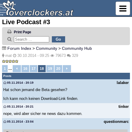
Live Podcast #3
Print Page
Forum Index
>
Community
>
Community Hub
mat
30.10.2014 - 09:25
79673
329
…
1
16
17
18
19
20
Posts
lalaker
05.11.2014 - 20:19
Hat schon jemand die Beta gesehen?
Ich kann noch keinen Download-Link finden.
tinker
05.11.2014 - 20:21
nope, wird aber sicher ne news dazu kommen.
questionmarc
05.11.2014 - 23:04