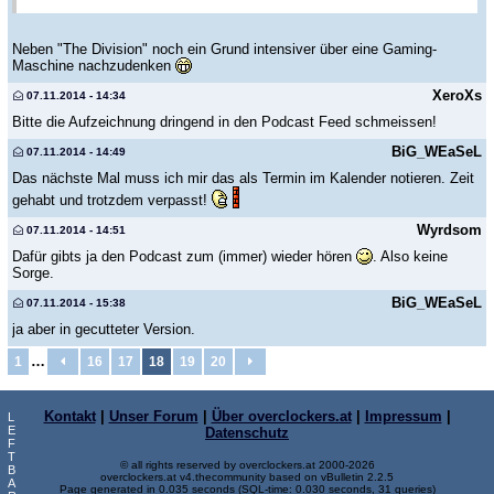
Neben "The Division" noch ein Grund intensiver über eine Gaming-
Maschine nachzudenken
XeroXs
07.11.2014 - 14:34
Bitte die Aufzeichnung dringend in den Podcast Feed schmeissen!
BiG_WEaSeL
07.11.2014 - 14:49
Das nächste Mal muss ich mir das als Termin im Kalender notieren. Zeit
gehabt und trotzdem verpasst!
Wyrdsom
07.11.2014 - 14:51
Dafür gibts ja den Podcast zum (immer) wieder hören
. Also keine
Sorge.
BiG_WEaSeL
07.11.2014 - 15:38
ja aber in gecutteter Version.
…
1
16
17
18
19
20
Kontakt
|
Unser Forum
|
Über overclockers.at
|
Impressum
|
L
E
Datenschutz
F
T
© all rights reserved by overclockers.at 2000-2026
B
overclockers.at v4.thecommunity based on vBulletin 2.2.5
A
Page generated in 0.035 seconds (SQL-time: 0.030 seconds, 31 queries)