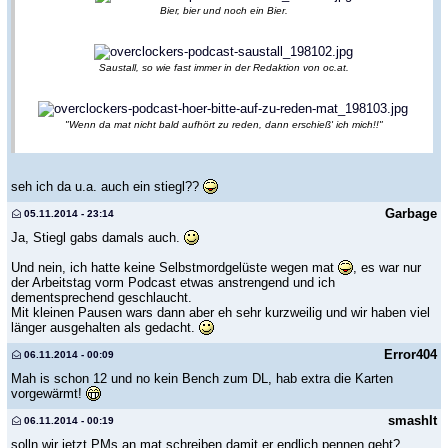
Bier, bier und noch ein Bier.
Saustall, so wie fast immer in der Redaktion von oc.at.
"Wenn da mat nicht bald aufhört zu reden, dann erschieß' ich mich!!"
seh ich da u.a. auch ein stiegl??
Garbage
05.11.2014 - 23:14
Ja, Stiegl gabs damals auch.
Und nein, ich hatte keine Selbstmordgelüste wegen mat
, es war nur
der Arbeitstag vorm Podcast etwas anstrengend und ich
dementsprechend geschlaucht.
Mit kleinen Pausen wars dann aber eh sehr kurzweilig und wir haben viel
länger ausgehalten als gedacht.
Error404
06.11.2014 - 00:09
Mah is schon 12 und no kein Bench zum DL, hab extra die Karten
vorgewärmt!
smashIt
06.11.2014 - 00:19
solln wir jetzt PMs an mat schreiben damit er endlich pennen geht?