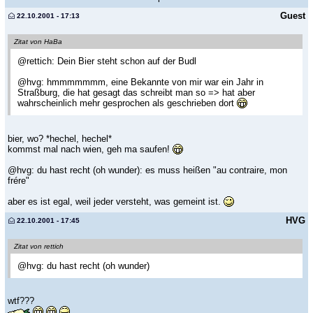
Guest
22.10.2001 - 17:13
Zitat von HaBa
@rettich: Dein Bier steht schon auf der Budl
@hvg: hmmmmmmm, eine Bekannte von mir war ein Jahr in
Straßburg, die hat gesagt das schreibt man so => hat aber
wahrscheinlich mehr gesprochen als geschrieben dort
bier, wo? *hechel, hechel*
kommst mal nach wien, geh ma saufen!
@hvg: du hast recht (oh wunder): es muss heißen "au contraire, mon
frére"
aber es ist egal, weil jeder versteht, was gemeint ist.
HVG
22.10.2001 - 17:45
Zitat von rettich
@hvg: du hast recht (oh wunder)
wtf???