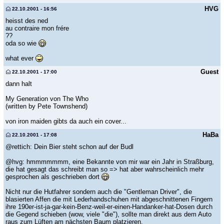
HVG
22.10.2001 - 16:56
heisst des ned
au contraire mon frére
??
oda so wie
what ever
Guest
22.10.2001 - 17:00
dann halt
My Generation von The Who
(written by Pete Townshend)
von iron maiden gibts da auch ein cover...
HaBa
22.10.2001 - 17:08
@rettich: Dein Bier steht schon auf der Budl
@hvg: hmmmmmmm, eine Bekannte von mir war ein Jahr in Straßburg,
die hat gesagt das schreibt man so => hat aber wahrscheinlich mehr
gesprochen als geschrieben dort
Nicht nur die Hutfahrer sondern auch die "Gentleman Driver", die
blasierten Affen die mit Lederhandschuhen mit abgeschnittenen Fingern
ihre 190er-ist-ja-gar-kein-Benz-weil-er-einen-Handanker-hat-Dosen durch
die Gegend schieben (wow, viele "die"), sollte man direkt aus dem Auto
raus zum Lüften am nächsten Baum platzieren.