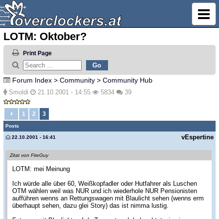
LOTM: Oktober?
Print Page
Forum Index
>
Community
>
Community Hub
Smoldi
21.10.2001 - 14:55
5834
39
1
2
3
Posts
vEspertine
22.10.2001 - 16:41
Zitat von FireGuy
LOTM: mei Meinung
Ich würde alle über 60, Weißkopfadler oder Hutfahrer als Luschen
OTM wählen weil was NUR und ich wiederhole NUR Pensionisten
aufführen wenns an Rettungswagen mit Blaulicht sehen (wenns erm
überhaupt sehen, dazu glei Story) das ist nimma lustig.