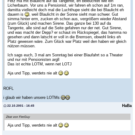
Fetz ma mit Blaulicht auf da Tangente, eh beleuchtet wie ein
Licherbaum. Vor uns a Pensionist, wir fahren eh schon auf 1m ran,
damitta vielleicht doch mal die Luchthupe sieht die bei Blaulicht eh
dauern is
, weil Blaulicht in der Sonne sieht man schwer. Gut
simma hinter erm, zucken eh schon aus, vergrößern wieder Abstand
(zum Glück) und machen Sirene. Das ganze bei 130 auf da
Tangente, alle sind auf die Seite gefahren nur der net. Gut Sirene,
und was macht der Depp? er schaut im Rückspiegel, das hamma no
gesehen und dann latscht er voll in die Bremsen, obwohl links eh
Platz gewesen wäre. Zum Glück war Platz weil den haben wir gleich
nützen müssen.
Ich sags euch, 3 mal am Sonntag bei einer Blaufahrt so a Theater
und nur mit Pensionisten argll
Das ist echte LOTM, wenn net LOTJ
Aja und Tipp, werdets nie alt
ROFL
i glaub wir haben unsere LOTMs
HaBa
22.10.2001 - 16:45
Zitat von FireGuy
Aja und Tipp, werdets nie alt