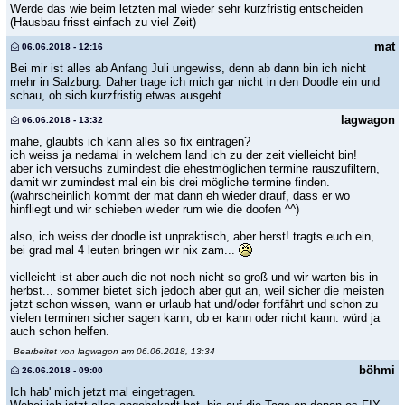
Werde das wie beim letzten mal wieder sehr kurzfristig entscheiden
(Hausbau frisst einfach zu viel Zeit)
mat
06.06.2018 - 12:16
Bei mir ist alles ab Anfang Juli ungewiss, denn ab dann bin ich nicht
mehr in Salzburg. Daher trage ich mich gar nicht in den Doodle ein und
schau, ob sich kurzfristig etwas ausgeht.
lagwagon
06.06.2018 - 13:32
mahe, glaubts ich kann alles so fix eintragen?
ich weiss ja nedamal in welchem land ich zu der zeit vielleicht bin!
aber ich versuchs zumindest die ehestmöglichen termine rauszufiltern,
damit wir zumindest mal ein bis drei mögliche termine finden.
(wahrscheinlich kommt der mat dann eh wieder drauf, dass er wo
hinfliegt und wir schieben wieder rum wie die doofen ^^)
also, ich weiss der doodle ist unpraktisch, aber herst! tragts euch ein,
bei grad mal 4 leuten bringen wir nix zam...
vielleicht ist aber auch die not noch nicht so groß und wir warten bis in
herbst... sommer bietet sich jedoch aber gut an, weil sicher die meisten
jetzt schon wissen, wann er urlaub hat und/oder fortfährt und schon zu
vielen terminen sicher sagen kann, ob er kann oder nicht kann. würd ja
auch schon helfen.
Bearbeitet von lagwagon am 06.06.2018, 13:34
böhmi
26.06.2018 - 09:00
Ich hab' mich jetzt mal eingetragen.