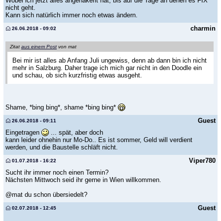
Wobei ich jetzt alles angehakerlt hat, bis auf die Tage an denen es FIX
nicht geht.
Kann sich natürlich immer noch etwas ändern.
charmin
26.06.2018 - 09:02
Zitat
aus einem Post
von mat
Bei mir ist alles ab Anfang Juli ungewiss, denn ab dann bin ich nicht
mehr in Salzburg. Daher trage ich mich gar nicht in den Doodle ein
und schau, ob sich kurzfristig etwas ausgeht.
Shame, *bing bing*, shame *bing bing*
Guest
26.06.2018 - 09:11
Eingetragen
... spät, aber doch
kann leider ohnehin nur Mo-Do.. Es ist sommer, Geld will verdient
werden, und die Baustelle schläft nicht.
Viper780
01.07.2018 - 16:22
Sucht ihr immer noch einen Termin?
Nächsten Mittwoch seid ihr gerne in Wien willkommen.
@mat du schon übersiedelt?
Guest
02.07.2018 - 12:45