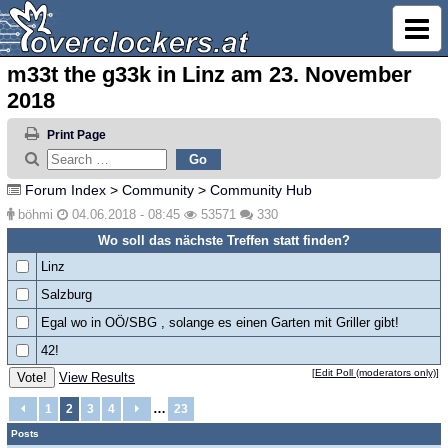
m33t the g33k in Linz am 23. November
2018
Print Page
Forum Index
>
Community
>
Community Hub
böhmi
04.06.2018 - 08:45
53571
330
Wo soll das nächste Treffen statt finden?
Linz
Salzburg
Egal wo in OÖ/SBG , solange es einen Garten mit Griller gibt!
42!
[
Edit Poll (moderators only)
]
View Results
…
1
2
3
4
23
Posts