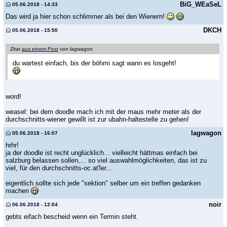
BiG_WEaSeL
05.06.2018 - 14:33
Das wird ja hier schon schlimmer als bei den Wienern!
DKCH
05.06.2018 - 15:50
Zitat
aus einem Post
von lagwagon
du wartest einfach, bis der böhmi sagt wann es losgeht!
word!
weasel: bei dem doodle mach ich mit der maus mehr meter als der
durchschnitts-wiener gewillt ist zur ubahn-haltestelle zu gehen!
lagwagon
05.06.2018 - 16:07
hrhr!
ja der doodle ist recht unglücklich... vielleicht hättmas einfach bei
salzburg belassen sollen,... so viel auswahlmöglichkeiten, das ist zu
viel, für den durchschnitts-oc.at'ler...
eigentlich sollte sich jede "sektion" selber um ein treffen gedanken
machen
noir
06.06.2018 - 12:04
gebts eifach bescheid wenn ein Termin steht.