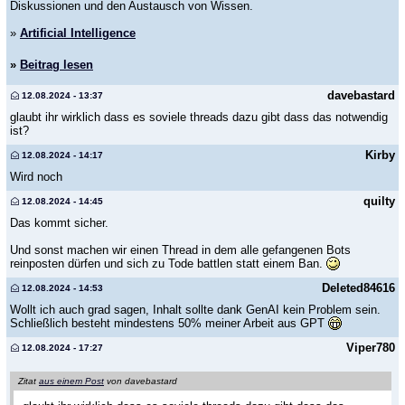
Diskussionen und den Austausch von Wissen.
»
Artificial Intelligence
»
Beitrag lesen
davebastard
12.08.2024 - 13:37
glaubt ihr wirklich dass es soviele threads dazu gibt dass das notwendig
ist?
Kirby
12.08.2024 - 14:17
Wird noch
quilty
12.08.2024 - 14:45
Das kommt sicher.
Und sonst machen wir einen Thread in dem alle gefangenen Bots
reinposten dürfen und sich zu Tode battlen statt einem Ban.
Deleted84616
12.08.2024 - 14:53
Wollt ich auch grad sagen, Inhalt sollte dank GenAI kein Problem sein.
Schließlich besteht mindestens 50% meiner Arbeit aus GPT
Viper780
12.08.2024 - 17:27
Zitat
aus einem Post
von davebastard