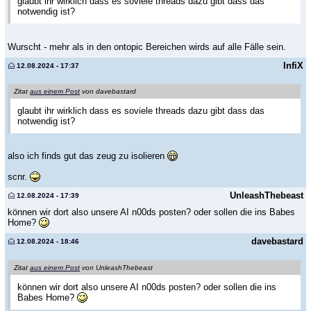
glaubt ihr wirklich dass es soviele threads dazu gibt dass das
notwendig ist?
Wurscht - mehr als in den ontopic Bereichen wirds auf alle Fälle sein.
InfiX
12.08.2024 - 17:37
Zitat
aus einem Post
von davebastard
glaubt ihr wirklich dass es soviele threads dazu gibt dass das
notwendig ist?
also ich finds gut das zeug zu isolieren
scnr.
UnleashThebeast
12.08.2024 - 17:39
können wir dort also unsere AI n00ds posten? oder sollen die ins Babes
Home?
davebastard
12.08.2024 - 18:46
Zitat
aus einem Post
von UnleashThebeast
können wir dort also unsere AI n00ds posten? oder sollen die ins
Babes Home?