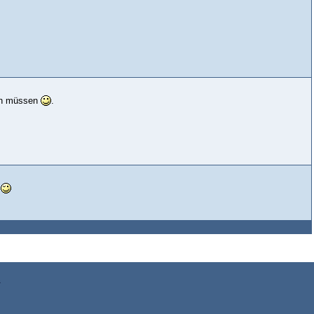
men müssen
.
t
z