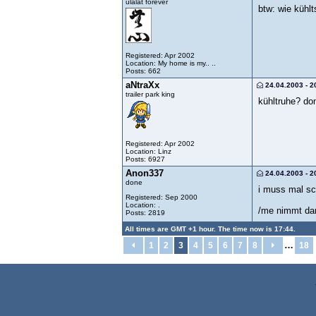
ulalat forever
btw: wie kühlts
Registered: Apr 2002
Location: My home is my.. ..
Posts: 662
aNtraXx
24.04.2003 - 2
trailer park king
kühltruhe? d
Registered: Apr 2002
Location: Linz
Posts: 6927
Anon337
24.04.2003 - 2
done
i muss mal sc
Registered: Sep 2000
Location: .
/me nimmt dan
Posts: 2819
All times are GMT +1 hour. The time now is 17:44.
…
1
2
3
4
5
6
7
8
18