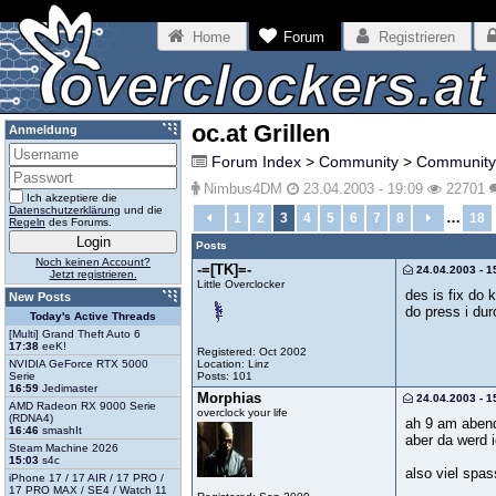
Home
Forum
Registrieren
oc.at Grillen
Anmeldung
Forum Index
>
Community
>
Community
Nimbus4DM
23.04.2003 - 19:09
22701
Ich akzeptiere die
Datenschutzerklärung
und die
…
1
2
3
4
5
6
7
8
18
Regeln
des Forums.
Posts
Noch keinen Account?
-=[TK]=-
24.04.2003 - 1
Jetzt registrieren.
Little Overclocker
des is fix do k
New Posts
do press i dur
Today's Active Threads
[Multi] Grand Theft Auto 6
17:38
eeK!
Registered: Oct 2002
Location: Linz
NVIDIA GeForce RTX 5000
Posts: 101
Serie
16:59
Jedimaster
Morphias
24.04.2003 - 1
AMD Radeon RX 9000 Serie
overclock your life
(RDNA4)
ah 9 am abend
16:46
smashIt
aber da werd 
Steam Machine 2026
15:03
s4c
also viel spas
iPhone 17 / 17 AIR / 17 PRO /
17 PRO MAX / SE4 / Watch 11