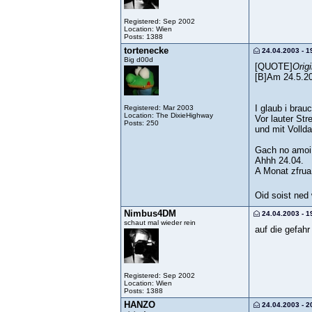
Registered: Sep 2002
Location: Wien
Posts: 1388
tortenecke
24.04.2003 - 1
Big d00d
[QUOTE]
Orig
[B]Am 24.5.200
I glaub i brau
Registered: Mar 2003
Location: The DixieHighway
Vor lauter Str
Posts: 250
und mit Vollda
Gach no amoi 
Ahhh 24.04.
A Monat zfru
Oid soist ned
Nimbus4DM
24.04.2003 - 1
schaut mal wieder rein
auf die gefahr
Registered: Sep 2002
Location: Wien
Posts: 1388
HANZO
24.04.2003 - 2