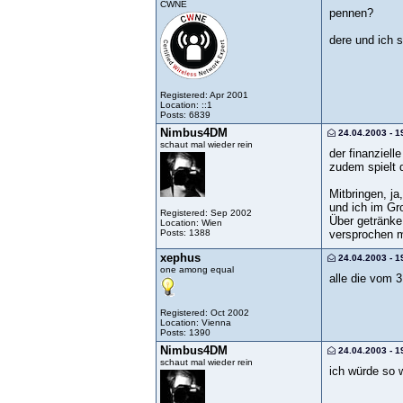
CWNE
pennen?
dere und ich s
Registered: Apr 2001
Location: ::1
Posts: 6839
Nimbus4DM
24.04.2003 - 1
schaut mal wieder rein
der finanziel
zudem spielt 
Mitbringen, j
und ich im Gr
Registered: Sep 2002
Über getränke 
Location: Wien
Posts: 1388
versprochen m
xephus
24.04.2003 - 1
one among equal
alle die vom 
Registered: Oct 2002
Location: Vienna
Posts: 1390
Nimbus4DM
24.04.2003 - 1
schaut mal wieder rein
ich würde so 