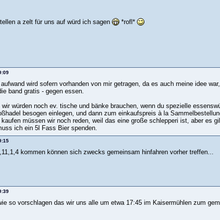
tellen a zelt für uns auf würd ich sagen
*rofl*
9:09
le aufwand wird sofern vorhanden von mir getragen, da es auch meine idee war
die band gratis - gegen essen.
a, wir würden noch ev. tische und bänke brauchen, wenn du spezielle essensw
oßhadel besogen einlegen, und dann zum einkaufspreis à la Sammelbestellung
kaufen müssen wir noch reden, weil das eine große schlepperi ist, aber es gibt 
uss ich ein 5l Fass Bier spenden.
9:15
3,11,1,4 kommen können sich zwecks gemeinsam hinfahren vorher treffen...
9:39
wie so vorschlagen das wir uns alle um etwa 17:45 im Kaisermühlen zum gem