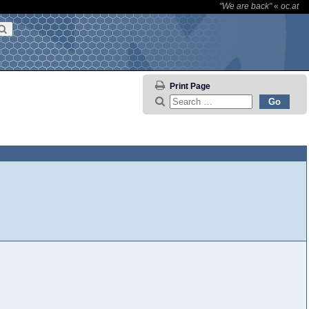
"We are back"
«
oc.at
Print Page