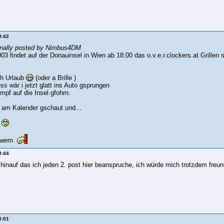
9:42
inally posted by Nimbus4DM
3 findet auf der Donauinsel in Wien ab 18:00 das o.v.e.r.clockers.at Grillen s
ch Urlaub
(oder a Brille )
ess wär i jetzt glatt ins Auto gsprungen
mpf auf die Insel gfohrn.
am Kalender gschaut und...
a
 wern
9:44
 hinauf das ich jeden 2. post hier beanspruche, ich würde mich trotzdem freu
0:01