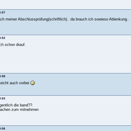
6:07
ach meiner Abschlussprüfung(schriftlich).. da brauch ich sowieso Ablenkung..
8:52
ch schon drauf.
8:58
leicht auch vorbei
9:03
gentlich die band??.
 sachen zum mitnehmen
9:06