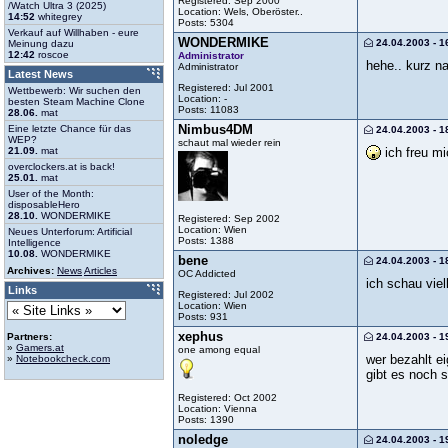
Registered: Sep 2000
/Watch Ultra 3 (2025)
Location: Wels, Oberöster..
14:52
whitegrey
Posts: 5304
Verkauf auf Willhaben - eure
WONDERMIKE
24.04.2003 - 1
Meinung dazu
12:42
roscoe
Administrator
hehe.. kurz n
Administrator
Latest News
Registered: Jul 2001
Wettbewerb: Wir suchen den
Location: -
besten Steam Machine Clone
Posts: 11083
28.06.
mat
Nimbus4DM
Eine letzte Chance für das
24.04.2003 - 1
WEP?
schaut mal wieder rein
ich freu mi
21.09.
mat
overclockers.at is back!
25.01.
mat
User of the Month:
disposableHero
28.10.
WONDERMIKE
Registered: Sep 2002
Location: Wien
Neues Unterforum: Artificial
Posts: 1388
Intelligence
10.08.
WONDERMIKE
bene
24.04.2003 - 1
Archives:
News
Articles
OC Addicted
ich schau viel
Links
Registered: Jul 2002
Location: Wien
Posts: 931
xephus
24.04.2003 - 1
Partners:
»
Gamers.at
one among equal
wer bezahlt ei
»
Notebookcheck.com
gibt es noch
Registered: Oct 2002
Location: Vienna
Posts: 1390
noledge
24.04.2003 - 1