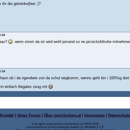
 ihr die getränke(bier..)?
0:20
onau?
. wenn strom da ist wird wohl jemand so ne picnickühltruhe mitneh
0:34
haun ob i da irgendwie von da schul wegkomm, wenns geht bin i 100%ig dor
n einfach illegales zeug mit
Kontakt
|
Unser Forum
|
Über overclockers.at
|
Impressum
|
Datenschut
© all rights reserved by overclockers.at 2000-2026
overclockers.at v4.thecommunity based on vBulletin 2.2.5