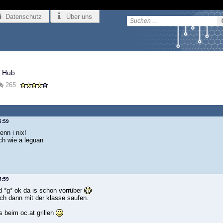
Datenschutz
Über uns
 Hub
265
5:59
enn i nix!
ch wie a leguan
5:59
 *g* ok da is schon vorrüber
ich dann mit der klasse saufen.
s beim oc.at grillen