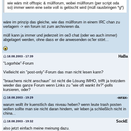
wie wärs mit offtopic & müllforum, wobei müllforum (per script oda
so) immer wenn eine seite voll is gelöscht wird (müll rausbringen *g*)
wäre im prinzip das gleiche, wie das müllforum in einem IRC chan zu
verlagern -> ein forum ist zum archivieren da.
müll kann ja immer und jederzeit im oe3 chat (oder wo auch immer)
abgelagert werden, ohne dass er die anwesenden oc'ler stört...
HaBa
18.08.2003 - 17:39
"Logorhöe"-Forum
Vielleicht ein "post-only"-Forum das man nicht lesen kann?
"brauchens nicht anschaun" ist nicht die Lösung IMHO, trifft ja trotzdem
wieder das ganze Forum wenn Links zu "wie oft wankt ihr?"-polls
kursieren, oder?
-wrax-
18.08.2003 - 19:29
warum wollt ihr kuenstlich das niveau heben? wenn leute trash posten
wollen sollte man sie nicht daran hindern, wir leben ja schließlich nicht in
china...
SockE
18.08.2003 - 19:32
also jetzt einfach meine meinung dazu.