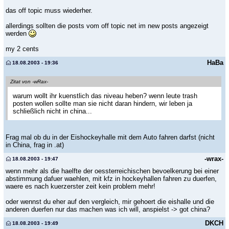
das off topic muss wiederher.
allerdings sollten die posts vom off topic net im new posts angezeigt
werden
my 2 cents
HaBa
18.08.2003 - 19:36
Zitat von -wRax-
warum wollt ihr kuenstlich das niveau heben? wenn leute trash
posten wollen sollte man sie nicht daran hindern, wir leben ja
schließlich nicht in china...
Frag mal ob du in der Eishockeyhalle mit dem Auto fahren darfst (nicht
in China, frag in .at)
-wrax-
18.08.2003 - 19:47
wenn mehr als die haelfte der oessterreichischen bevoelkerung bei einer
abstimmung dafuer waehlen, mit kfz in hockeyhallen fahren zu duerfen,
waere es nach kuerzerster zeit kein problem mehr!
oder wennst du eher auf den vergleich, mir gehoert die eishalle und die
anderen duerfen nur das machen was ich will, anspielst -> got china?
DKCH
18.08.2003 - 19:49