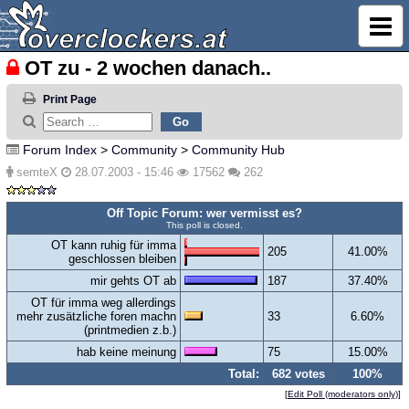
OT zu - 2 wochen danach..
Print Page
Forum Index
>
Community
>
Community Hub
semteX
28.07.2003 - 15:46
17562
262
Off Topic Forum: wer vermisst es?
This poll is closed.
OT kann ruhig für imma
205
41.00%
geschlossen bleiben
mir gehts OT ab
187
37.40%
OT für imma weg allerdings
mehr zusätzliche foren machn
33
6.60%
(printmedien z.b.)
hab keine meinung
75
15.00%
Total:
682 votes
100%
[
Edit Poll (moderators only)
]