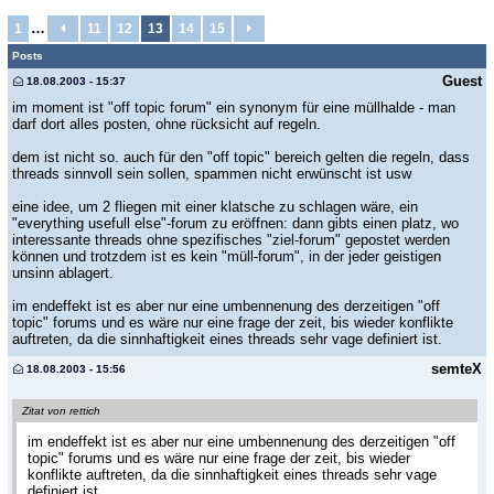
…
1
11
12
13
14
15
Posts
Guest
18.08.2003 - 15:37
im moment ist "off topic forum" ein synonym für eine müllhalde - man
darf dort alles posten, ohne rücksicht auf regeln.
dem ist nicht so. auch für den "off topic" bereich gelten die regeln, dass
threads sinnvoll sein sollen, spammen nicht erwünscht ist usw
eine idee, um 2 fliegen mit einer klatsche zu schlagen wäre, ein
"everything usefull else"-forum zu eröffnen: dann gibts einen platz, wo
interessante threads ohne spezifisches "ziel-forum" gepostet werden
können und trotzdem ist es kein "müll-forum", in der jeder geistigen
unsinn ablagert.
im endeffekt ist es aber nur eine umbennenung des derzeitigen "off
topic" forums und es wäre nur eine frage der zeit, bis wieder konflikte
auftreten, da die sinnhaftigkeit eines threads sehr vage definiert ist.
semteX
18.08.2003 - 15:56
Zitat von rettich
im endeffekt ist es aber nur eine umbennenung des derzeitigen "off
topic" forums und es wäre nur eine frage der zeit, bis wieder
konflikte auftreten, da die sinnhaftigkeit eines threads sehr vage
definiert ist.