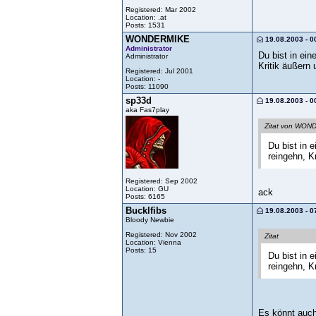
Registered: Mar 2002
Location: .at
Posts: 1531
WONDERMIKE
19.08.2003 - 0
Administrator
Du bist in ei
Administrator
Kritik äußern
Registered: Jul 2001
Location: -
Posts: 11090
sp33d
19.08.2003 - 0
aka Fas7play
Zitat von WO
Du bist in 
reingehn, K
Registered: Sep 2002
Location: GU
ack
Posts: 6165
Bucklfibs
19.08.2003 - 0
Bloody Newbie
Registered: Nov 2002
Zitat
Location: Vienna
Posts: 15
Du bist in 
reingehn, K
Es könnt auch