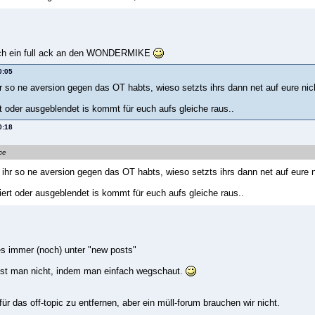
och ein full ack an den WONDERMIKE
0:05
r so ne aversion gegen das OT habts, wieso setzts ihrs dann net auf eure nich
t oder ausgeblendet is kommt für euch aufs gleiche raus..
0:18
ce
ihr so ne aversion gegen das OT habts, wieso setzts ihrs dann net auf eure n
iert oder ausgeblendet is kommt für euch aufs gleiche raus..
es immer (noch) unter "new posts"
öst man nicht, indem man einfach wegschaut.
für das off-topic zu entfernen, aber ein müll-forum brauchen wir nicht.