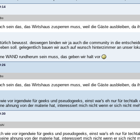
9:14
ibs
ch sein das, das Wirtshaus zusperren muss, weil die Gäste ausbleiben, da ih
türlich bewusst. deswegen binden wir ja auch die community in die entscheidung
eben soll. gelegentlich bauen wir auch auf wunsch hinterzimmer an unser loka
ine WAND rundherum sein muss, das geben wir halt vor
9:26
ibs
ch sein das, das Wirtshaus zusperren muss, weil die Gäste ausbleiben, da ih
h wie vor irgendwie für geeks und pseudogeeks, einst war's eh nur für techtal
ne ahnung von der materie hat, interessiert mich nicht wenn er sich nicht meh
9:30
shi
ach wie vor irgendwie für geeks und pseudogeeks, einst war's eh nur für techt
keine ahnung von der materie hat, interessiert mich nicht wenn er sich nicht m