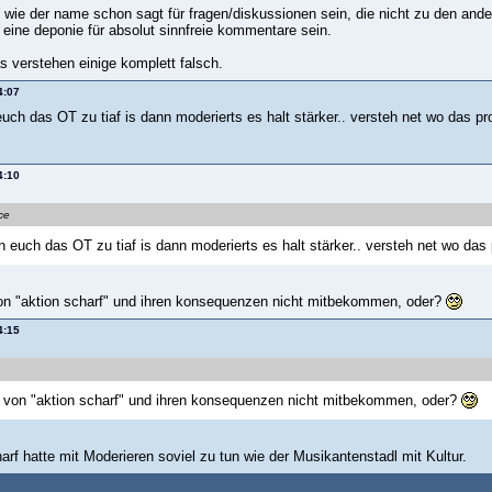
lte wie der name schon sagt für fragen/diskussionen sein, die nicht zu den a
 eine deponie für absolut sinnfreie kommentare sein.
s verstehen einige komplett falsch.
4:07
uch das OT zu tiaf is dann moderierts es halt stärker.. versteh net wo das pro
4:10
ce
n euch das OT zu tiaf is dann moderierts es halt stärker.. versteh net wo das 
von "aktion scharf" und ihren konsequenzen nicht mitbekommen, oder?
4:15
u von "aktion scharf" und ihren konsequenzen nicht mitbekommen, oder?
arf hatte mit Moderieren soviel zu tun wie der Musikantenstadl mit Kultur.