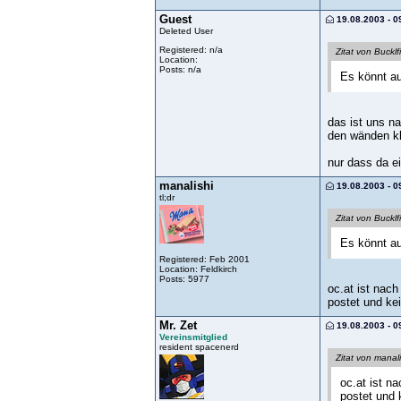
Guest
19.08.2003 - 0
Deleted User
Registered: n/a
Zitat von Bucklf
Location:
Posts: n/a
Es könnt au
das ist uns na
den wänden kl
nur dass da e
manalishi
19.08.2003 - 0
tl;dr
Zitat von Bucklf
Es könnt au
Registered: Feb 2001
Location: Feldkirch
Posts: 5977
oc.at ist nac
postet und kei
Mr. Zet
19.08.2003 - 0
Vereinsmitglied
resident spacenerd
Zitat von manali
oc.at ist n
postet und 