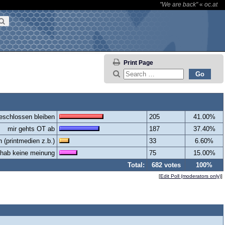
"We are back"
«
oc.at
Print Page
eschlossen bleiben
205
41.00%
mir gehts OT ab
187
37.40%
 (printmedien z.b.)
33
6.60%
hab keine meinung
75
15.00%
Total:
682 votes
100%
[
Edit Poll (moderators only)
]