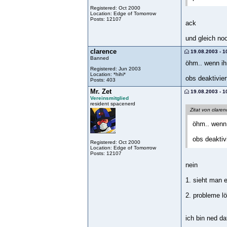
Registered: Oct 2000
Location: Edge of Tomorrow
Posts: 12107
ack
und gleich n
clarence
19.08.2003 - 1
Banned
öhm.. wenn ih
Registered: Jun 2003
Location: *hihi*
obs deaktivier
Posts: 403
Mr. Zet
19.08.2003 - 1
Vereinsmitglied
resident spacenerd
Zitat von claren
öhm.. wenn 
obs deaktiv
Registered: Oct 2000
Location: Edge of Tomorrow
Posts: 12107
nein
1. sieht man 
2. probleme l
ich bin ned da