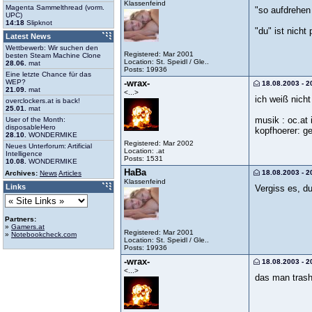
Klassenfeind
Magenta Sammelthread (vorm.
"so aufdrehen 
UPC)
14:18
Slipknot
"du" ist nicht
Latest News
Wettbewerb: Wir suchen den
Registered: Mar 2001
besten Steam Machine Clone
Location: St. Speidl / Gle..
28.06.
mat
Posts: 19936
Eine letzte Chance für das
WEP?
-wrax-
18.08.2003 - 2
21.09.
mat
<...>
ich weiß nicht
overclockers.at is back!
25.01.
mat
musik : oc.at i
User of the Month:
disposableHero
kopfhoerer: ge
28.10.
WONDERMIKE
Registered: Mar 2002
Neues Unterforum: Artificial
Location: .at
Intelligence
Posts: 1531
10.08.
WONDERMIKE
HaBa
18.08.2003 - 2
Archives:
News
Articles
Klassenfeind
Links
Vergiss es, du
Partners:
»
Gamers.at
Registered: Mar 2001
»
Notebookcheck.com
Location: St. Speidl / Gle..
Posts: 19936
-wrax-
18.08.2003 - 2
<...>
das man trash 