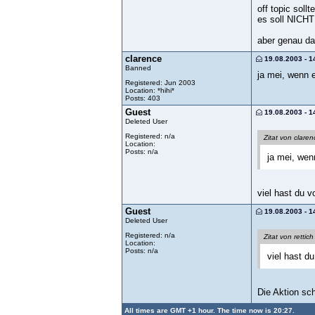
off topic sol
es soll NICHT
aber genau da
clarence
19.08.2003 - 1
Banned
ja mei, wenn e
Registered: Jun 2003
Location: *hihi*
Posts: 403
Guest
19.08.2003 - 1
Deleted User
Registered: n/a
Zitat von claren
Location:
Posts: n/a
ja mei, wen
viel hast du 
Guest
19.08.2003 - 1
Deleted User
Registered: n/a
Zitat von rettich
Location:
Posts: n/a
viel hast d
Die Aktion sch
All times are GMT +1 hour. The time now is 20:27.