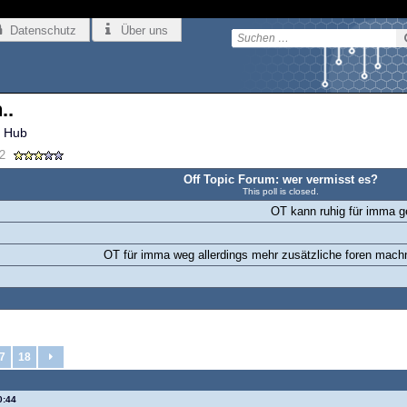
Datenschutz
Über uns
..
 Hub
62
Off Topic Forum: wer vermisst es?
This poll is closed.
OT kann ruhig für imma g
OT für imma weg allerdings mehr zusätzliche foren machn
7
18
0:44