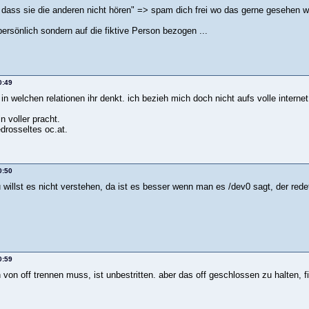
dass sie die anderen nicht hören" => spam dich frei wo das gerne gesehen wird,
 persönlich sondern auf die fiktive Person bezogen ...
0:49
 in welchen relationen ihr denkt. ich bezieh mich doch nicht aufs volle internet
n voller pracht.
drosseltes oc.at.
0:50
 willst es nicht verstehen, da ist es besser wenn man es /dev0 sagt, der redet
0:59
von off trennen muss, ist unbestritten. aber das off geschlossen zu halten, f