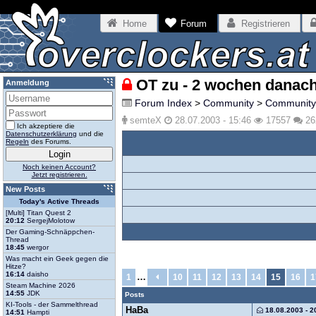
Home
Forum
Registrieren
OT zu - 2 wochen danach
Anmeldung
Forum Index
>
Community
>
Community
semteX
28.07.2003 - 15:46
17557
2
Ich akzeptiere die
Datenschutzerklärung
und die
Regeln
des Forums.
Noch keinen Account?
Jetzt registrieren.
New Posts
Today's Active Threads
[Multi] Titan Quest 2
20:12
SergejMolotow
Der Gaming-Schnäppchen-
Thread
18:45
wergor
Was macht ein Geek gegen die
Hitze?
16:14
daisho
…
1
10
11
12
13
14
15
16
1
Steam Machine 2026
14:55
JDK
Posts
KI-Tools - der Sammelthread
HaBa
18.08.2003 - 2
14:51
Hampti