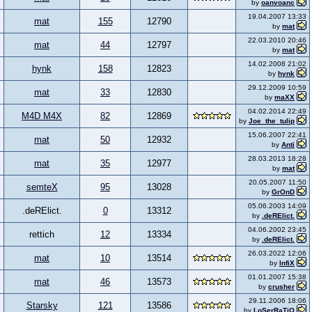
by
oanvoanc
19.04.2007 13:33
mat
155
12790
by
mat
22.03.2010 20:46
mat
44
12797
by
mat
14.02.2008 21:02
hynk
158
12823
by
hynk
29.12.2009 10:59
mat
33
12830
by
maXX
04.02.2014 22:49
M4D M4X
82
12869
by
Joe_the_tulip
15.06.2007 22:41
mat
50
12932
by
Anti
28.03.2013 18:28
mat
35
12977
by
mat
20.05.2007 11:50
semteX
95
13028
by
GrOnD
05.06.2003 14:09
.deRElict.
0
13312
by
.deRElict.
04.06.2002 23:45
rettich
12
13334
by
.deRElict.
26.03.2022 12:06
mat
10
13514
by
InfiX
01.01.2007 15:38
mat
46
13573
by
crusher
29.11.2006 18:06
Starsky
121
13586
by
LoSerRaTiO