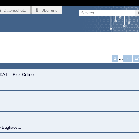
Datenschutz
Über uns
…
1
17
PDATE: Pics Online
 Bugfixes...