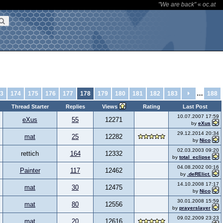
"We are back"
«
oc.at
…
3
174
175
176
177
178
179
180
181
182
183
188
Thread Starter
Replies
Views
Rating
Last Post
10.07.2007 17:59
eXus
55
12271
by
eXus
29.12.2014 20:34
mat
25
12282
by
Nico
02.03.2003 09:20
rettich
164
12332
by
total_eclipse
04.08.2002 00:16
Painter
117
12462
by
.deRElict.
14.10.2008 17:17
mat
30
12475
by
Nico
30.01.2008 15:59
mat
80
12556
by
prayerslayer
09.02.2009 23:23
mat
20
12616