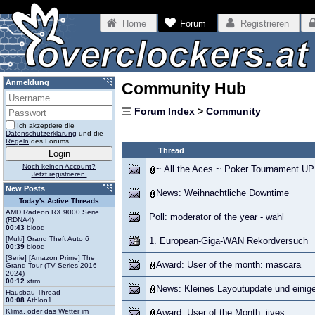
Home
Forum
Registrieren
Anmeldung
Community Hub
Forum Index
>
Community
Ich akzeptiere die
Datenschutzerklärung
und die
Regeln
des Forums.
Thread
Noch keinen Account?
~ All the Aces ~ Poker Tournament U
Jetzt registrieren.
New Posts
News: Weihnachtliche Downtime
Today's Active Threads
AMD Radeon RX 9000 Serie
Poll: moderator of the year - wahl
(RDNA4)
00:43
blood
[Multi] Grand Theft Auto 6
1. European-Giga-WAN Rekordversuch
00:39
blood
[Serie] [Amazon Prime] The
Award: User of the month: mascara
Grand Tour (TV Series 2016–
2024)
00:12
xtrm
News: Kleines Layoutupdate und einige
Hausbau Thread
00:08
Athlon1
Klima, oder das Wetter im
Award: User of the Month: jives