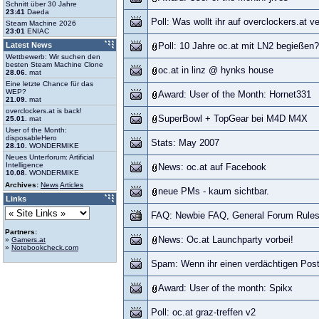
Schnitt über 30 Jahre
23:41
Daeda
Poll: Was wollt ihr auf overclockers.at 
Steam Machine 2026
23:01
ENIAC
Latest News
Poll: 10 Jahre oc.at mit LN2 begießen?
Wettbewerb: Wir suchen den
besten Steam Machine Clone
oc.at in linz @ hynks house
28.06.
mat
Eine letzte Chance für das
WEP?
Award: User of the Month: Hornet331
21.09.
mat
overclockers.at is back!
SuperBowl + TopGear bei M4D M4X
25.01.
mat
User of the Month:
disposableHero
Stats: May 2007
28.10.
WONDERMIKE
Neues Unterforum: Artificial
Intelligence
News: oc.at auf Facebook
10.08.
WONDERMIKE
Archives:
News
Articles
neue PMs - kaum sichtbar.
Links
FAQ: Newbie FAQ, General Forum Rule
Partners:
News: Oc.at Launchparty vorbei!
»
Gamers.at
»
Notebookcheck.com
Spam: Wenn ihr einen verdächtigen Post 
Award: User of the month: Spikx
Poll: oc.at graz-treffen v2