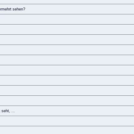
vermehrt sehen?
s
seht, ...