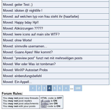
Moved: geiler Test ;)
Moved: idioten @ nightlife !
Moved: auf welchen typ von frau steht ihr (haarfarbe)
Moved: Happy bday Hp!!
Moved: Abkürzungen ?????
Moved: leere icons auf main site WTF?
Moved: ohne Worte!
Moved: sinnvolle usernamen...
Moved: Guano Apes! Wer kommt?
Moved: "preview post" funzt net mit mehrseitigen posts
Moved: Wer oder Was ist tombman?
Moved: WinXP Autostart Probs
Moved: einberufungsbefehl
Moved: Ein Appell...
…
2
3
4
5
6
188
Forum Rules:
You
may not
post new threads
HTML code is
OFF
You
may not
post replies
vB code
is
ON
You
may not
post attachments
Smilies
are
ON
You
may not
edit your posts
[IMG]
code is
ON