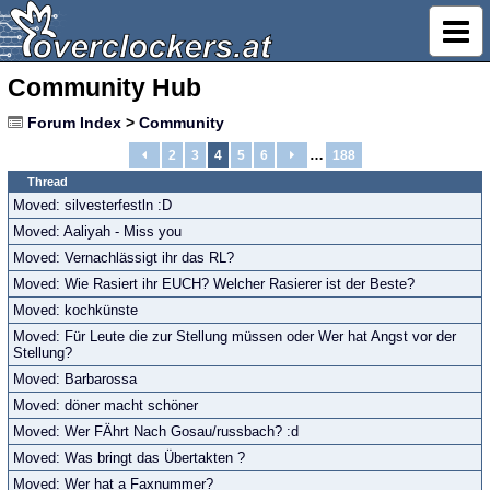
Community Hub
Forum Index
>
Community
…
2
3
4
5
6
188
Thread
Moved: silvesterfestln :D
Moved: Aaliyah - Miss you
Moved: Vernachlässigt ihr das RL?
Moved: Wie Rasiert ihr EUCH? Welcher Rasierer ist der Beste?
Moved: kochkünste
Moved: Für Leute die zur Stellung müssen oder Wer hat Angst vor der
Stellung?
Moved: Barbarossa
Moved: döner macht schöner
Moved: Wer FÄhrt Nach Gosau/russbach? :d
Moved: Was bringt das Übertakten ?
Moved: Wer hat a Faxnummer?