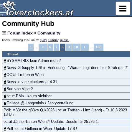
Community Hub
Forum Index
>
Community
Users Browsing this Forum:
quilty
,
PuhBär
,
quake
…
…
1
6
7
8
9
10
188
Thread
SYSMATRIX kein Admin mehr?
News: 3Dsupply T-Shirt Verlosung - "Warum liegt denn hier Stroh rum?"
OC.at Treffen in Wien
News: o.v.e.r.clockers.at 4.31
Ban von Viper?
neue PMs - kaum sichtbar.
Grillage @ Langenlois / Jerkyverteilung
Poll: M33t the g33ks Q1/2023 | oc.at Treffen - Linz (Land) - Fr 10.3.2023
18 Uhr
oc.at Jänner Essen Wien?! Update: Doodle für 25./26.1.
Poll: oc.at Grillerei in Wien: Update 17.8.!