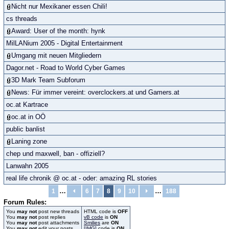
Nicht nur Mexikaner essen Chili!
cs threads
Award: User of the month: hynk
MilLANium 2005 - Digital Entertainment
Umgang mit neuen Mitgliedern
Dagor.net - Road to World Cyber Games
3D Mark Team Subforum
News: Für immer vereint: overclockers.at und Gamers.at
oc.at Kartrace
oc.at in OÖ
public banlist
Laning zone
chep und maxwell, ban - offiziell?
Lanwahn 2005
real life chronik @ oc.at - oder: amazing RL stories
…
…
1
6
7
8
9
10
188
Forum Rules:
You
may not
post new threads
HTML code is
OFF
You
may not
post replies
vB code
is
ON
You
may not
post attachments
Smilies
are
ON
You
may not
edit your posts
[IMG]
code is
ON