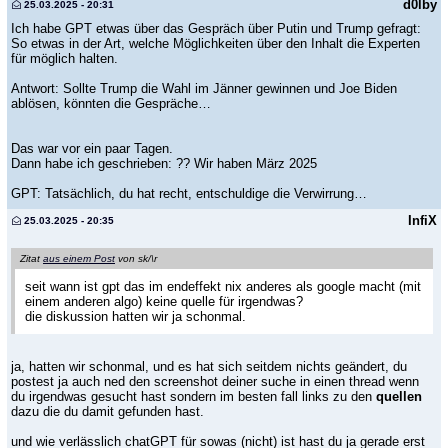
d0lby
25.03.2025 - 20:31
Ich habe GPT etwas über das Gespräch über Putin und Trump gefragt:
So etwas in der Art, welche Möglichkeiten über den Inhalt die Experten
für möglich halten.
Antwort: Sollte Trump die Wahl im Jänner gewinnen und Joe Biden
ablösen, könnten die Gespräche…
Das war vor ein paar Tagen.
Dann habe ich geschrieben: ?? Wir haben März 2025
GPT: Tatsächlich, du hat recht, entschuldige die Verwirrung…
InfiX
25.03.2025 - 20:35
Zitat
aus einem Post
von sk/\r
seit wann ist gpt das im endeffekt nix anderes als google macht (mit
einem anderen algo) keine quelle für irgendwas?
die diskussion hatten wir ja schonmal.
ja, hatten wir schonmal, und es hat sich seitdem nichts geändert, du
postest ja auch ned den screenshot deiner suche in einen thread wenn
du irgendwas gesucht hast sondern im besten fall links zu den
quellen
dazu die du damit gefunden hast.
und wie verlässlich chatGPT für sowas (nicht) ist hast du ja gerade erst