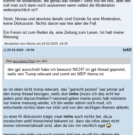
kommt ne Moderation, die genau das fordert? Seits ma net bös, aber wie
soll man sich dann noch auskennen wenn selbst die Moderation
widersprüchlich ist?
Streit, Niveau und absolute derails sind Gründe für eine Moderation,
keine Diskussion. Nichts davon war hier aber der Fall.
Ein Forum ist zum Reden da, eine Zeitung zum Lesen. Ist halt meine
Meinung.
Bearbeitet von nfin1te am 25.03.2025, 18:35
InfiX
25.03.2025 - 18:36
Zitat
aus einem Post
von sk/\r
den gpt ausschnitt habe ich bewusst NICHT im gpt thread gepostet,
weils rein Trump relevant und somit ein WEP thema ist.
es ist eben nicht trump relevant, das "garnicht posten" war primär auf
den trump thread bezogen, weils dort
imho
(muss ich das echt bei
jedem post dazuschreiben? nanoned geben meine posts halt meistens
nur meine meinung wieder, ich bin weder admin noch mod, ich
entscheide nichts) eben nur stört und von den wichtigen themen ablenkt.
zu einer AI diskussion trägts zwar
imho
auch nichts bei, da ja
inzwischen wohl hinreichend bekannt ist, dass die infos eben nicht
immer stimmen/aktuell sind, aber da ists mir reichlich egal
genauso wie jeder von euch posten darf was er will (im rahmen der