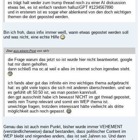
es trägt halt weder zum trump thread noch zu einer AI diskussion
etwas bei, es ist einfach random halluziGPT #1234567890
und in ersterem ist es sogar eher ablenkend von den doch wichtigen
themen die dort geposted werden.
Bin ich froh, dass infix immer weiß, wann etwas gepostet werden soll
und was nicht, eine echte Hilfe
Zitat
aus einem Post
von sk/\r
die Frage warum das jetzt so ist wurde hier nicht beantwortet. google
hat mir dann geholfen.
dann schließ ma oc.at weil e alles im internet schon irgendwo steht.
ich fands aber gut das infinite ein imo wichtiges thema aufgebracht
hat: es gibt viele topics die sich mit anderen überschneiden. und wo
es gefühlt oft 50:50 ist, wo man posten kann/soll.
den gpt ausschnitt habe ich bewusst NICHT im gpt thread gepostet,
weils rein Trump relevant und somit ein WEP thema ist.
unwichtige fragen, trotzdem interessant hätte vielleicht als dritte
möglichkeit auch noch gepasst.
Genau das ist auch mein Punkt, bisher wurde immer VEHEMENT
(verständlicherweise) darauf bestanden, dass politischer Content im
WEP bleibt und nirgendwo anders, das ist seit Jahren so. Und dann