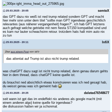
semteX
25.03.2025 - 20:05
das GPT dazu nix weiß ist ned trump related sondern GPT und macht
hier mehr sinn unter dem titel "sollte man GPT irgendwas geschichtlich
relevantes (aus näherer vergangenheit) fragen?". ich hab GPT letztens
auch gefragt welche getriebe mit nem fiesta ST150 kompatibel sind und
es kam nur lauter schwachsinn retour. trotzdem hats halt mim auto nix
zu tun
InfiX
25.03.2025 - 20:11
Zitat
aus einem Post
von sk/\r
das attentat auf Trump ist also nicht trump related.
was chatGPT dazu sagt ist nicht trump related, denn genau darum gehts
hier in dem thread, dass chatGPT keine quelle ist.
du brauchst ned absichtlich etwas konstruieren was ich ned gesagt hab,
du weisst genau was ich gemeint hab
deleted76548677
25.03.2025 - 20:25
seit wann ist gpt das im endeffekt nix anderes als google macht (mit
einem anderen algo) keine quelle für irgendwas?
die diskussion hatten wir ja schonmal.