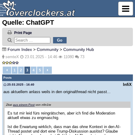
Quelle: ChatGPT
Print Page
Forum Index
>
Community
>
Community Hub
semteX
23.01.2025 - 14:46
11080
73
1
2
3
4
5
Posts
InfiX
25.03.2025 - 16:40
aus aktuellem anlass weils in den originalthread nicht passt...
Zitat
aus einem Post
von nfin1te
Es tut mir leid fürs reingrätschen, aber ich find die Moderation
aktuell etwas zu engmaschig.
Ist die Erwartung wirklich, dass man das ohne Kontext in den AI-
Thread postet und dort eine Trump-Diskussion auslöst? Glaube