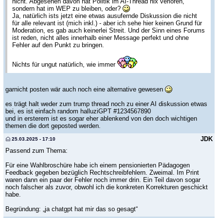
nicht. Abgesehen davon hat Politik im AI-Thread nix verloren,
sondern hat im WEP zu bleiben, oder?
Ja, natürlich ists jetzt eine etwas ausufernde Diskussion die nicht
für alle relevant ist (mich inkl.) - aber ich sehe hier keinen Grund für
Moderation, es gab auch keinerlei Streit. Und der Sinn eines Forums
ist reden, nicht alles innerhalb einer Message perfekt und ohne
Fehler auf den Punkt zu bringen.
Nichts für ungut natürlich, wie immer
garnicht posten wär auch noch eine alternative gewesen
es trägt halt weder zum trump thread noch zu einer AI diskussion etwas
bei, es ist einfach random halluziGPT #1234567890
und in ersterem ist es sogar eher ablenkend von den doch wichtigen
themen die dort geposted werden.
JDK
25.03.2025 - 17:10
Passend zum Thema:
Für eine Wahlbroschüre habe ich einem pensionierten Pädagogen
Feedback gegeben bezüglich Rechtschreibfehlern. Zweimal. Im Print
waren dann ein paar der Fehler noch immer drin. Ein Teil davon sogar
noch falscher als zuvor, obwohl ich die konkreten Korrekturen geschickt
habe.
Begründung: „ja chatgpt hat mir das so gesagt“