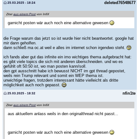
deleted76548677
25.03.2025 - 18:24
Zitat
aus einem Post
von InfiX
garnicht posten wär auch noch eine alternative gewesen
die Frage warum das jetzt so ist wurde hier nicht beantwortet. google hat
mir dann geholfen.
dann schließ ma oc.at weil e alles im internet schon irgendwo steht.
ich fands aber gut das infinite ein imo wichtiges thema aufgebracht hat:
es gibt viele topics die sich mit anderen überschneiden. und wo es
gefühlt oft 50:50 ist, wo man posten kann/soll.
den gpt ausschnitt habe ich bewusst NICHT im gpt thread gepostet,
weils rein Trump relevant und somit ein WEP thema ist.
unwichtige fragen, trotzdem interessant hätte vielleicht als dritte
möglichkeit auch noch gepasst.
nfin1te
25.03.2025 - 18:32
Zitat
aus einem Post
von InfiX
aus aktuellem anlass weils in den originalthread nicht passt...
garnicht posten wär auch noch eine alternative gewesen