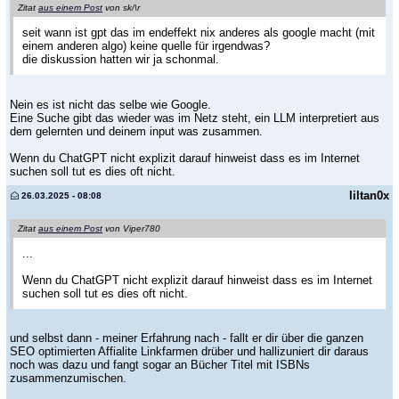
Zitat
aus einem Post
von sk/\r
seit wann ist gpt das im endeffekt nix anderes als google macht (mit
einem anderen algo) keine quelle für irgendwas?
die diskussion hatten wir ja schonmal.
Nein es ist nicht das selbe wie Google.
Eine Suche gibt das wieder was im Netz steht, ein LLM interpretiert aus
dem gelernten und deinem input was zusammen.
Wenn du ChatGPT nicht explizit darauf hinweist dass es im Internet
suchen soll tut es dies oft nicht.
liltan0x
26.03.2025 - 08:08
Zitat
aus einem Post
von Viper780
...
Wenn du ChatGPT nicht explizit darauf hinweist dass es im Internet
suchen soll tut es dies oft nicht.
und selbst dann - meiner Erfahrung nach - fallt er dir über die ganzen
SEO optimierten Affialite Linkfarmen drüber und hallizuniert dir daraus
noch was dazu und fangt sogar an Bücher Titel mit ISBNs
zusammenzumischen.