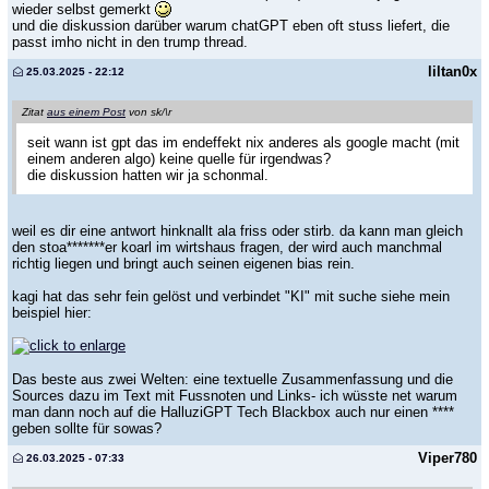
wieder selbst gemerkt
und die diskussion darüber warum chatGPT eben oft stuss liefert, die
passt imho nicht in den trump thread.
liltan0x
25.03.2025 - 22:12
Zitat
aus einem Post
von sk/\r
seit wann ist gpt das im endeffekt nix anderes als google macht (mit
einem anderen algo) keine quelle für irgendwas?
die diskussion hatten wir ja schonmal.
weil es dir eine antwort hinknallt ala friss oder stirb. da kann man gleich
den stoa*******er koarl im wirtshaus fragen, der wird auch manchmal
richtig liegen und bringt auch seinen eigenen bias rein.
kagi hat das sehr fein gelöst und verbindet "KI" mit suche siehe mein
beispiel hier:
Das beste aus zwei Welten: eine textuelle Zusammenfassung und die
Sources dazu im Text mit Fussnoten und Links- ich wüsste net warum
man dann noch auf die HalluziGPT Tech Blackbox auch nur einen ****
geben sollte für sowas?
Viper780
26.03.2025 - 07:33