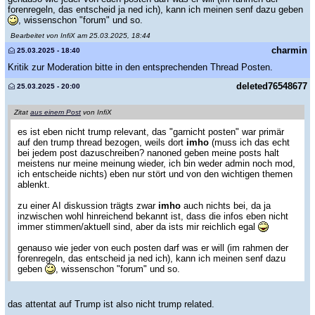
forenregeln, das entscheid ja ned ich), kann ich meinen senf dazu geben
, wissenschon "forum" und so.
Bearbeitet von InfiX am 25.03.2025, 18:44
charmin
25.03.2025 - 18:40
Kritik zur Moderation bitte in den entsprechenden Thread Posten.
deleted76548677
25.03.2025 - 20:00
Zitat
aus einem Post
von InfiX
es ist eben nicht trump relevant, das "garnicht posten" war primär
auf den trump thread bezogen, weils dort
imho
(muss ich das echt
bei jedem post dazuschreiben? nanoned geben meine posts halt
meistens nur meine meinung wieder, ich bin weder admin noch mod,
ich entscheide nichts) eben nur stört und von den wichtigen themen
ablenkt.
zu einer AI diskussion trägts zwar
imho
auch nichts bei, da ja
inzwischen wohl hinreichend bekannt ist, dass die infos eben nicht
immer stimmen/aktuell sind, aber da ists mir reichlich egal
genauso wie jeder von euch posten darf was er will (im rahmen der
forenregeln, das entscheid ja ned ich), kann ich meinen senf dazu
geben
, wissenschon "forum" und so.
das attentat auf Trump ist also nicht trump related.