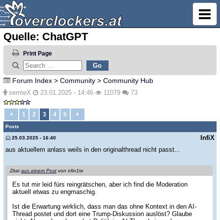
Quelle: ChatGPT
Print Page
Forum Index
>
Community
>
Community Hub
semteX
23.01.2025 - 14:46
11079
73
1
2
3
4
5
Posts
InfiX
25.03.2025 - 16:40
aus aktuellem anlass weils in den originalthread nicht passt...
Zitat
aus einem Post
von nfin1te
Es tut mir leid fürs reingrätschen, aber ich find die Moderation
aktuell etwas zu engmaschig.
Ist die Erwartung wirklich, dass man das ohne Kontext in den AI-
Thread postet und dort eine Trump-Diskussion auslöst? Glaube