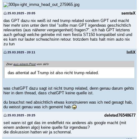
semteX
25.03.2025 - 20:05
das GPT dazu nix weiß ist ned trump related sondern GPT und macht
hier mehr sinn unter dem titel "sollte man GPT irgendwas geschichtlich
relevantes (aus näherer vergangenheit) fragen?". ich hab GPT letztens
auch gefragt welche getriebe mit nem fiesta ST150 kompatibel sind und
es kam nur lauter schwachsinn retour. trotzdem hats halt mim auto nix
zu tun
InfiX
25.03.2025 - 20:11
Zitat
aus einem Post
von sk/\r
das attentat auf Trump ist also nicht trump related.
was chatGPT dazu sagt ist nicht trump related, denn genau darum gehts
hier in dem thread, dass chatGPT keine quelle ist.
du brauchst ned absichtlich etwas konstruieren was ich ned gesagt hab,
du weisst genau was ich gemeint hab
deleted76548677
25.03.2025 - 20:25
seit wann ist gpt das im endeffekt nix anderes als google macht (mit
einem anderen algo) keine quelle für irgendwas?
die diskussion hatten wir ja schonmal.