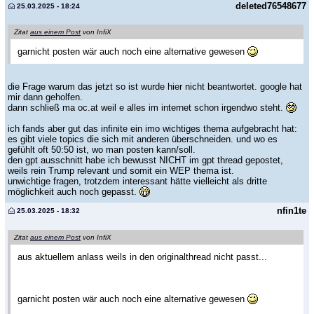
deleted76548677
25.03.2025 - 18:24
Zitat
aus einem Post
von InfiX
garnicht posten wär auch noch eine alternative gewesen
die Frage warum das jetzt so ist wurde hier nicht beantwortet. google hat
mir dann geholfen.
dann schließ ma oc.at weil e alles im internet schon irgendwo steht.
ich fands aber gut das infinite ein imo wichtiges thema aufgebracht hat:
es gibt viele topics die sich mit anderen überschneiden. und wo es
gefühlt oft 50:50 ist, wo man posten kann/soll.
den gpt ausschnitt habe ich bewusst NICHT im gpt thread gepostet,
weils rein Trump relevant und somit ein WEP thema ist.
unwichtige fragen, trotzdem interessant hätte vielleicht als dritte
möglichkeit auch noch gepasst.
nfin1te
25.03.2025 - 18:32
Zitat
aus einem Post
von InfiX
aus aktuellem anlass weils in den originalthread nicht passt...
garnicht posten wär auch noch eine alternative gewesen