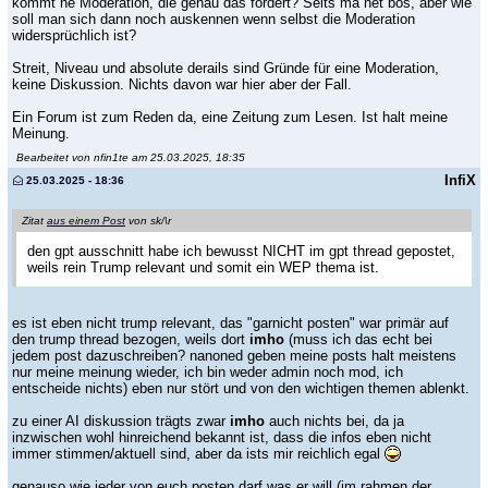
kommt ne Moderation, die genau das fordert? Seits ma net bös, aber wie
soll man sich dann noch auskennen wenn selbst die Moderation
widersprüchlich ist?
Streit, Niveau und absolute derails sind Gründe für eine Moderation,
keine Diskussion. Nichts davon war hier aber der Fall.
Ein Forum ist zum Reden da, eine Zeitung zum Lesen. Ist halt meine
Meinung.
Bearbeitet von nfin1te am 25.03.2025, 18:35
InfiX
25.03.2025 - 18:36
Zitat
aus einem Post
von sk/\r
den gpt ausschnitt habe ich bewusst NICHT im gpt thread gepostet,
weils rein Trump relevant und somit ein WEP thema ist.
es ist eben nicht trump relevant, das "garnicht posten" war primär auf
den trump thread bezogen, weils dort
imho
(muss ich das echt bei
jedem post dazuschreiben? nanoned geben meine posts halt meistens
nur meine meinung wieder, ich bin weder admin noch mod, ich
entscheide nichts) eben nur stört und von den wichtigen themen ablenkt.
zu einer AI diskussion trägts zwar
imho
auch nichts bei, da ja
inzwischen wohl hinreichend bekannt ist, dass die infos eben nicht
immer stimmen/aktuell sind, aber da ists mir reichlich egal
genauso wie jeder von euch posten darf was er will (im rahmen der