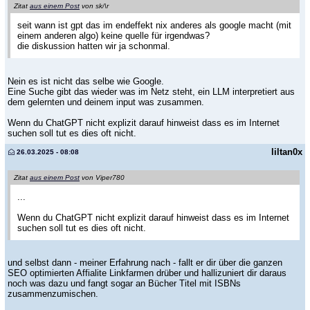
Zitat
aus einem Post
von sk/\r
seit wann ist gpt das im endeffekt nix anderes als google macht (mit
einem anderen algo) keine quelle für irgendwas?
die diskussion hatten wir ja schonmal.
Nein es ist nicht das selbe wie Google.
Eine Suche gibt das wieder was im Netz steht, ein LLM interpretiert aus
dem gelernten und deinem input was zusammen.
Wenn du ChatGPT nicht explizit darauf hinweist dass es im Internet
suchen soll tut es dies oft nicht.
liltan0x
26.03.2025 - 08:08
Zitat
aus einem Post
von Viper780
...
Wenn du ChatGPT nicht explizit darauf hinweist dass es im Internet
suchen soll tut es dies oft nicht.
und selbst dann - meiner Erfahrung nach - fallt er dir über die ganzen
SEO optimierten Affialite Linkfarmen drüber und hallizuniert dir daraus
noch was dazu und fangt sogar an Bücher Titel mit ISBNs
zusammenzumischen.