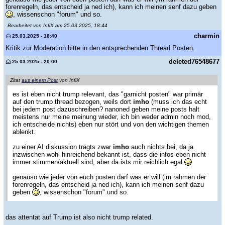
forenregeln, das entscheid ja ned ich), kann ich meinen senf dazu geben
, wissenschon "forum" und so.
Bearbeitet von InfiX am 25.03.2025, 18:44
charmin
25.03.2025 - 18:40
Kritik zur Moderation bitte in den entsprechenden Thread Posten.
deleted76548677
25.03.2025 - 20:00
Zitat
aus einem Post
von InfiX
es ist eben nicht trump relevant, das "garnicht posten" war primär
auf den trump thread bezogen, weils dort
imho
(muss ich das echt
bei jedem post dazuschreiben? nanoned geben meine posts halt
meistens nur meine meinung wieder, ich bin weder admin noch mod,
ich entscheide nichts) eben nur stört und von den wichtigen themen
ablenkt.
zu einer AI diskussion trägts zwar
imho
auch nichts bei, da ja
inzwischen wohl hinreichend bekannt ist, dass die infos eben nicht
immer stimmen/aktuell sind, aber da ists mir reichlich egal
genauso wie jeder von euch posten darf was er will (im rahmen der
forenregeln, das entscheid ja ned ich), kann ich meinen senf dazu
geben
, wissenschon "forum" und so.
das attentat auf Trump ist also nicht trump related.