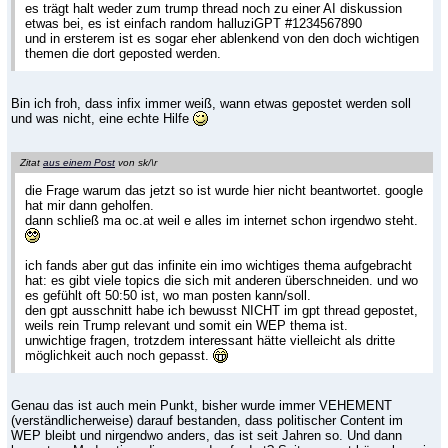
es trägt halt weder zum trump thread noch zu einer AI diskussion
etwas bei, es ist einfach random halluziGPT #1234567890
und in ersterem ist es sogar eher ablenkend von den doch wichtigen
themen die dort geposted werden.
Bin ich froh, dass infix immer weiß, wann etwas gepostet werden soll
und was nicht, eine echte Hilfe
Zitat
aus einem Post
von sk/\r
die Frage warum das jetzt so ist wurde hier nicht beantwortet. google
hat mir dann geholfen.
dann schließ ma oc.at weil e alles im internet schon irgendwo steht.
ich fands aber gut das infinite ein imo wichtiges thema aufgebracht
hat: es gibt viele topics die sich mit anderen überschneiden. und wo
es gefühlt oft 50:50 ist, wo man posten kann/soll.
den gpt ausschnitt habe ich bewusst NICHT im gpt thread gepostet,
weils rein Trump relevant und somit ein WEP thema ist.
unwichtige fragen, trotzdem interessant hätte vielleicht als dritte
möglichkeit auch noch gepasst.
Genau das ist auch mein Punkt, bisher wurde immer VEHEMENT
(verständlicherweise) darauf bestanden, dass politischer Content im
WEP bleibt und nirgendwo anders, das ist seit Jahren so. Und dann