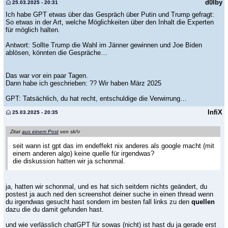
d0lby
25.03.2025 - 20:31
Ich habe GPT etwas über das Gespräch über Putin und Trump gefragt:
So etwas in der Art, welche Möglichkeiten über den Inhalt die Experten
für möglich halten.
Antwort: Sollte Trump die Wahl im Jänner gewinnen und Joe Biden
ablösen, könnten die Gespräche…
Das war vor ein paar Tagen.
Dann habe ich geschrieben: ?? Wir haben März 2025
GPT: Tatsächlich, du hat recht, entschuldige die Verwirrung…
InfiX
25.03.2025 - 20:35
Zitat
aus einem Post
von sk/\r
seit wann ist gpt das im endeffekt nix anderes als google macht (mit
einem anderen algo) keine quelle für irgendwas?
die diskussion hatten wir ja schonmal.
ja, hatten wir schonmal, und es hat sich seitdem nichts geändert, du
postest ja auch ned den screenshot deiner suche in einen thread wenn
du irgendwas gesucht hast sondern im besten fall links zu den
quellen
dazu die du damit gefunden hast.
und wie verlässlich chatGPT für sowas (nicht) ist hast du ja gerade erst