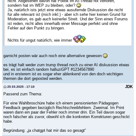
nicht. Abgesehen davon hat Politik im AI-Thread nix verloren,
sondern hat im WEP zu bleiben, oder?
Ja, natürlich ists jetzt eine etwas ausufernde Diskussion die nicht
für alle relevant ist (mich inkl.) - aber ich sehe hier keinen Grund für
Moderation, es gab auch keinerlei Streit. Und der Sinn eines Forums
ist reden, nicht alles innerhalb einer Message perfekt und ohne
Fehler auf den Punkt zu bringen.
Nichts für ungut natürlich, wie immer
garnicht posten wär auch noch eine alternative gewesen
es trägt halt weder zum trump thread noch zu einer AI diskussion etwas
bei, es ist einfach random halluziGPT #1234567890
und in ersterem ist es sogar eher ablenkend von den doch wichtigen
themen die dort geposted werden.
JDK
25.03.2025 - 17:10
Passend zum Thema:
Für eine Wahlbroschüre habe ich einem pensionierten Pädagogen
Feedback gegeben bezüglich Rechtschreibfehlern. Zweimal. Im Print
waren dann ein paar der Fehler noch immer drin. Ein Teil davon sogar
noch falscher als zuvor, obwohl ich die konkreten Korrekturen geschickt
habe.
Begründung: „ja chatgpt hat mir das so gesagt“