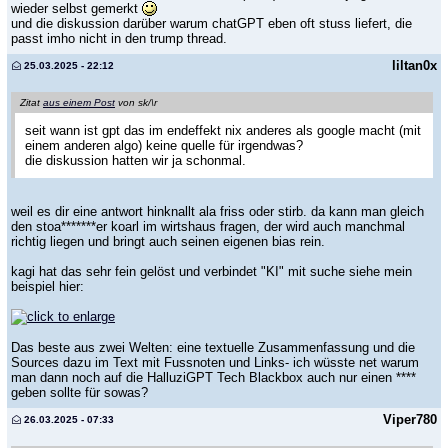
wieder selbst gemerkt
und die diskussion darüber warum chatGPT eben oft stuss liefert, die
passt imho nicht in den trump thread.
liltan0x
25.03.2025 - 22:12
Zitat
aus einem Post
von sk/\r
seit wann ist gpt das im endeffekt nix anderes als google macht (mit
einem anderen algo) keine quelle für irgendwas?
die diskussion hatten wir ja schonmal.
weil es dir eine antwort hinknallt ala friss oder stirb. da kann man gleich
den stoa*******er koarl im wirtshaus fragen, der wird auch manchmal
richtig liegen und bringt auch seinen eigenen bias rein.
kagi hat das sehr fein gelöst und verbindet "KI" mit suche siehe mein
beispiel hier:
Das beste aus zwei Welten: eine textuelle Zusammenfassung und die
Sources dazu im Text mit Fussnoten und Links- ich wüsste net warum
man dann noch auf die HalluziGPT Tech Blackbox auch nur einen ****
geben sollte für sowas?
Viper780
26.03.2025 - 07:33