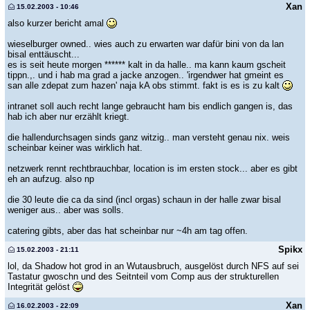
Xan
15.02.2003 - 10:46
also kurzer bericht amal
wieselburger owned.. wies auch zu erwarten war dafür bini von da lan
bisal enttäuscht...
es is seit heute morgen ****** kalt in da halle.. ma kann kaum gscheit
tippn.,. und i hab ma grad a jacke anzogen.. 'irgendwer hat gmeint es
san alle zdepat zum hazen' naja kA obs stimmt. fakt is es is zu kalt
intranet soll auch recht lange gebraucht ham bis endlich gangen is, das
hab ich aber nur erzählt kriegt.
die hallendurchsagen sinds ganz witzig.. man versteht genau nix. weis
scheinbar keiner was wirklich hat.
netzwerk rennt rechtbrauchbar, location is im ersten stock... aber es gibt
eh an aufzug. also np
die 30 leute die ca da sind (incl orgas) schaun in der halle zwar bisal
weniger aus.. aber was solls.
catering gibts, aber das hat scheinbar nur ~4h am tag offen.
Spikx
15.02.2003 - 21:11
lol, da Shadow hot grod in an Wutausbruch, ausgelöst durch NFS auf sei
Tastatur gwoschn und des Seitnteil vom Comp aus der strukturellen
Integrität gelöst
Xan
16.02.2003 - 22:09