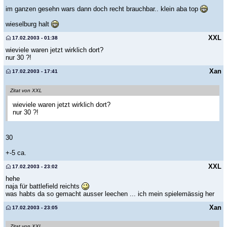
im ganzen gesehn wars dann doch recht brauchbar.. klein aba top
wieselburg halt
XXL
17.02.2003 - 01:38
wieviele waren jetzt wirklich dort?
nur 30 ?!
Xan
17.02.2003 - 17:41
Zitat von XXL
wieviele waren jetzt wirklich dort?
nur 30 ?!
30
+-5 ca.
XXL
17.02.2003 - 23:02
hehe
naja für battlefield reichts
was habts da so gemacht ausser leechen ... ich mein spielemässig her
Xan
17.02.2003 - 23:05
Zitat von XXL