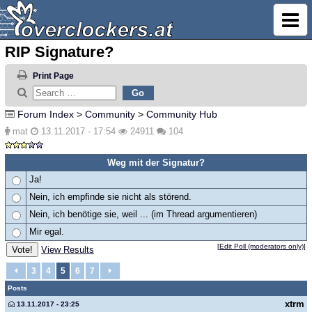
RIP Signature?
Print Page
Forum Index
>
Community
>
Community Hub
mat
13.11.2017 - 17:54
24911
104
Weg mit der Signatur?
Ja!
Nein, ich empfinde sie nicht als störend.
Nein, ich benötige sie, weil ... (im Thread argumentieren)
Mir egal.
[
Edit Poll (moderators only)
]
View Results
3
4
5
6
7
Posts
xtrm
13.11.2017 - 23:25