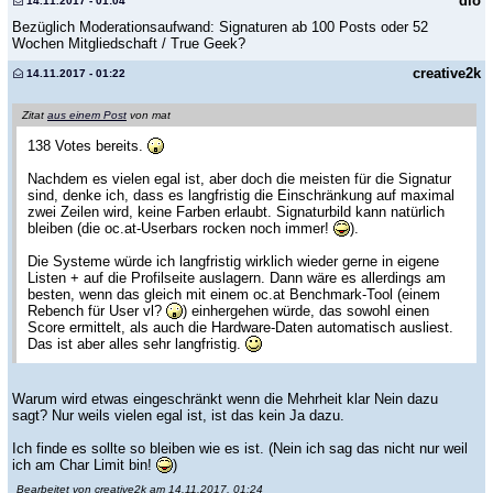
dio
14.11.2017 - 01:04
Bezüglich Moderationsaufwand: Signaturen ab 100 Posts oder 52
Wochen Mitgliedschaft / True Geek?
creative2k
14.11.2017 - 01:22
Zitat
aus einem Post
von mat
138 Votes bereits.
Nachdem es vielen egal ist, aber doch die meisten für die Signatur
sind, denke ich, dass es langfristig die Einschränkung auf maximal
zwei Zeilen wird, keine Farben erlaubt. Signaturbild kann natürlich
bleiben (die oc.at-Userbars rocken noch immer!
).
Die Systeme würde ich langfristig wirklich wieder gerne in eigene
Listen + auf die Profilseite auslagern. Dann wäre es allerdings am
besten, wenn das gleich mit einem oc.at Benchmark-Tool (einem
Rebench für User vl?
) einhergehen würde, das sowohl einen
Score ermittelt, als auch die Hardware-Daten automatisch ausliest.
Das ist aber alles sehr langfristig.
Warum wird etwas eingeschränkt wenn die Mehrheit klar Nein dazu
sagt? Nur weils vielen egal ist, ist das kein Ja dazu.
Ich finde es sollte so bleiben wie es ist. (Nein ich sag das nicht nur weil
ich am Char Limit bin!
)
Bearbeitet von creative2k am 14.11.2017, 01:24