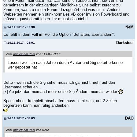
einem Forum halt dazu" ist. Das sehe ich absolut nicht so! Wir sind
gemeinsam in der einzigartigen Möglichkeit, uns selbst zurecht zu
Zimmern, was zu einem Forum dazugehört und was nicht. Andere
Webseiten nehmen ein stinknormales vB oder Invision Powerboard und
müssen quasi damit leben. Ihr müsst das nicht!
NeM
14.11.2017 - 07:38
Es fehlt in dem Fall im Poll die Option "Behalten, aber ändern".
Darksteel
14.11.2017 - 08:01
Zitat
aus einem Post
von ~PI-IOENIX~
Lassen weil ich nach Jahren durch Avatar und Sig sofort erkenne
wer gepostet hat
Detto - wenn ich die Sig sehe, muss ich gar nicht mehr auf den
Username schauen ...
[x] Ab jetzt darf niemand mehr seine Sig Ändern, niemals wieder
Spass ohne - komplett abschaffen muss nicht sein, auf 2 Zeilen
begrenzen kann man ruhig andenken.
DAO
14.11.2017 - 08:03
Zitat
aus einem Post
von NeM