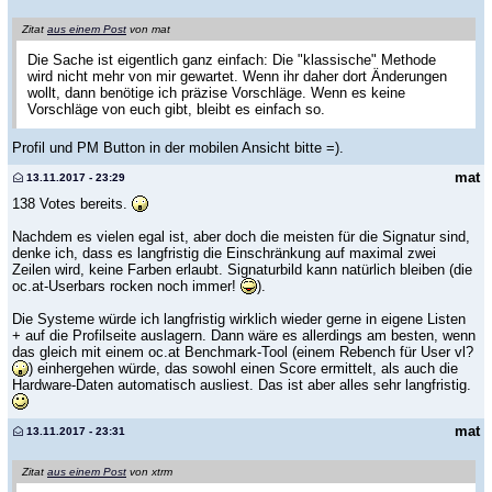
Zitat
aus einem Post
von mat
Die Sache ist eigentlich ganz einfach: Die "klassische" Methode
wird nicht mehr von mir gewartet. Wenn ihr daher dort Änderungen
wollt, dann benötige ich präzise Vorschläge. Wenn es keine
Vorschläge von euch gibt, bleibt es einfach so.
Profil und PM Button in der mobilen Ansicht bitte =).
mat
13.11.2017 - 23:29
138 Votes bereits.
Nachdem es vielen egal ist, aber doch die meisten für die Signatur sind,
denke ich, dass es langfristig die Einschränkung auf maximal zwei
Zeilen wird, keine Farben erlaubt. Signaturbild kann natürlich bleiben (die
oc.at-Userbars rocken noch immer!
).
Die Systeme würde ich langfristig wirklich wieder gerne in eigene Listen
+ auf die Profilseite auslagern. Dann wäre es allerdings am besten, wenn
das gleich mit einem oc.at Benchmark-Tool (einem Rebench für User vl?
) einhergehen würde, das sowohl einen Score ermittelt, als auch die
Hardware-Daten automatisch ausliest. Das ist aber alles sehr langfristig.
mat
13.11.2017 - 23:31
Zitat
aus einem Post
von xtrm