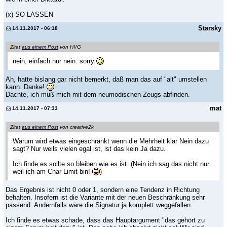
(x) SO LASSEN
Starsky
14.11.2017 - 06:18
Zitat
aus einem Post
von HVG
nein, einfach nur nein. sorry
Ah, hatte bislang gar nicht bemerkt, daß man das auf "alt" umstellen
kann. Danke!
Dachte, ich muß mich mit dem neumodischen Zeugs abfinden.
mat
14.11.2017 - 07:33
Zitat
aus einem Post
von creative2k
Warum wird etwas eingeschränkt wenn die Mehrheit klar Nein dazu
sagt? Nur weils vielen egal ist, ist das kein Ja dazu.
Ich finde es sollte so bleiben wie es ist. (Nein ich sag das nicht nur
weil ich am Char Limit bin!
)
Das Ergebnis ist nicht 0 oder 1, sondern eine Tendenz in Richtung
behalten. Insofern ist die Variante mit der neuen Beschränkung sehr
passend. Andernfalls wäre die Signatur ja komplett weggefallen.
Ich finde es etwas schade, dass das Hauptargument "das gehört zu