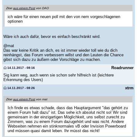
Zitat
aus einem Post
von DAO
ich wäre für einen neuen poll mit den von nem vorgeschlagenen
optionen
Wäre ich auch dafür, bevor es einfach beschränkt wird.
@mat
Das war keine Kritik an dich, es ist immer wieder toll wie du dich
reinhängst, das Forum verbessern willst und den Leuten die Chance
gibst sich dazu zu äußern oder Vorschläge zu machen.
Roadrunner
14.11.2017 - 08:16
Sig kann weg, auch wenn sie schon sehr hilfreich ist (leichtere
Erkennung des Users)
xtrm
14.11.2017 - 08:26
Zitat
aus einem Post
von mat
Ich finde es etwas schade, dass das Hauptargument "das gehört zu
einem Forum halt dazu" ist. Das sehe ich absolut nicht so! Wir sind
gemeinsam in der einzigartigen Möglichkeit, uns selbst zurecht zu
Zimmern, was zu einem Forum dazugehört und was nicht. Andere
Webseiten nehmen ein stinknormales vB oder Invision Powerboard
und müssen quasi damit leben. Ihr müsst das nicht!