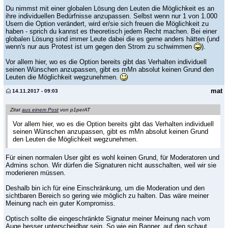
Du nimmst mit einer globalen Lösung den Leuten die Möglichkeit es an
ihre individuellen Bedürfnisse anzupassen. Selbst wenn nur 1 von 1.000
Usern die Option verändert, wird er/sie sich freuen die Möglichkeit zu
haben - sprich du kannst es theoretisch jedem Recht machen. Bei einer
globalen Lösung sind immer Leute dabei die es gerne anders hätten (und
wenn's nur aus Protest ist um gegen den Strom zu schwimmen
).
Vor allem hier, wo es die Option bereits gibt das Verhalten individuell
seinen Wünschen anzupassen, gibt es mMn absolut keinen Grund den
Leuten die Möglichkeit wegzunehmen.
mat
14.11.2017 - 09:03
Zitat
aus einem Post
von p1perAT
Vor allem hier, wo es die Option bereits gibt das Verhalten individuell
seinen Wünschen anzupassen, gibt es mMn absolut keinen Grund
den Leuten die Möglichkeit wegzunehmen.
Für einen normalen User gibt es wohl keinen Grund, für Moderatoren und
Admins schon. Wir dürfen die Signaturen nicht ausschalten, weil wir sie
moderieren müssen.
Deshalb bin ich für eine Einschränkung, um die Moderation und den
sichtbaren Bereich so gering wie möglich zu halten. Das wäre meiner
Meinung nach ein guter Kompromiss.
Optisch sollte die eingeschränkte Signatur meiner Meinung nach vom
Auge besser unterscheidbar sein. So wie ein Banner, auf den schaut