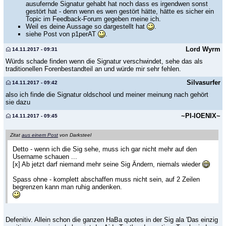
ausufernde Signatur gehabt hat noch dass es irgendwen sonst
gestört hat - denn wenn es wen gestört hätte, hätte es sicher ein
Topic im Feedback-Forum gegeben meine ich.
Weil es deine Aussage so dargestellt hat
.
siehe Post von p1perAT
.
Lord Wyrm
14.11.2017 - 09:31
Würds schade finden wenn die Signatur verschwindet, sehe das als
traditionellen Forenbestandteil an und würde mir sehr fehlen.
Silvasurfer
14.11.2017 - 09:42
also ich finde die Signatur oldschool und meiner meinung nach gehört
sie dazu
~PI-IOENIX~
14.11.2017 - 09:45
Zitat
aus einem Post
von Darksteel
Detto - wenn ich die Sig sehe, muss ich gar nicht mehr auf den
Username schauen ...
[x] Ab jetzt darf niemand mehr seine Sig Ändern, niemals wieder
Spass ohne - komplett abschaffen muss nicht sein, auf 2 Zeilen
begrenzen kann man ruhig andenken.
Defenitiv. Allein schon die ganzen HaBa quotes in der Sig ala 'Das einzig