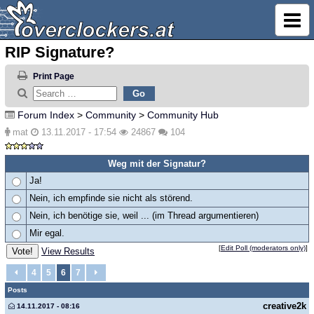
RIP Signature?
Print Page
Forum Index
>
Community
>
Community Hub
mat
13.11.2017 - 17:54
24867
104
Weg mit der Signatur?
Ja!
Nein, ich empfinde sie nicht als störend.
Nein, ich benötige sie, weil ... (im Thread argumentieren)
Mir egal.
[
Edit Poll (moderators only)
]
View Results
4
5
6
7
Posts
creative2k
14.11.2017 - 08:16