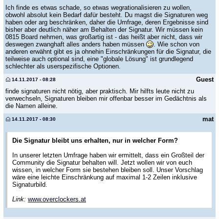
Ich finde es etwas schade, so etwas wegrationalisieren zu wollen,
obwohl absolut kein Bedarf dafür besteht. Du magst die Signaturen weg
haben oder arg beschränken, daher die Umfrage, deren Ergebnisse sind
bisher aber deutlich näher am Behalten der Signatur. Wir müssen kein
0815 Board nehmen, was großartig ist - das heißt aber nicht, dass wir
deswegen zwanghaft alles anders haben müssen
. Wie schon von
anderen erwähnt gibt es ja ohnehin Einschränkungen für die Signatur, die
teilweise auch optional sind, eine "globale Lösung" ist grundlegend
schlechter als userspezifische Optionen.
Guest
14.11.2017 - 08:28
finde signaturen nicht nötig, aber praktisch. Mir hilfts leute nicht zu
verwechseln, Signaturen bleiben mir offenbar besser im Gedächtnis als
die Namen alleine.
mat
14.11.2017 - 08:30
Die Signatur bleibt uns erhalten, nur in welcher Form?
In unserer letzten Umfrage haben wir ermittelt, dass ein Großteil der
Community die Signatur behalten will. Jetzt wollen wir von euch
wissen, in welcher Form sie bestehen bleiben soll. Unser Vorschlag
wäre eine leichte Einschränkung auf maximal 1-2 Zeilen inklusive
Signaturbild.
Link:
www.overclockers.at