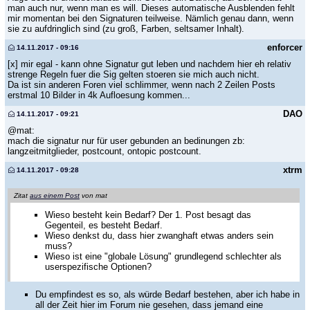
man auch nur, wenn man es will. Dieses automatische Ausblenden fehlt
mir momentan bei den Signaturen teilweise. Nämlich genau dann, wenn
sie zu aufdringlich sind (zu groß, Farben, seltsamer Inhalt).
enforcer
14.11.2017 - 09:16
[x] mir egal - kann ohne Signatur gut leben und nachdem hier eh relativ
strenge Regeln fuer die Sig gelten stoeren sie mich auch nicht.
Da ist sin anderen Foren viel schlimmer, wenn nach 2 Zeilen Posts
erstmal 10 Bilder in 4k Aufloesung kommen...
DAO
14.11.2017 - 09:21
@mat:
mach die signatur nur für user gebunden an bedinungen zb:
langzeitmitglieder, postcount, ontopic postcount.
xtrm
14.11.2017 - 09:28
Zitat
aus einem Post
von mat
Wieso besteht kein Bedarf? Der 1. Post besagt das
Gegenteil, es besteht Bedarf.
Wieso denkst du, dass hier zwanghaft etwas anders sein
muss?
Wieso ist eine "globale Lösung" grundlegend schlechter als
userspezifische Optionen?
Du empfindest es so, als würde Bedarf bestehen, aber ich habe in
all der Zeit hier im Forum nie gesehen, dass jemand eine