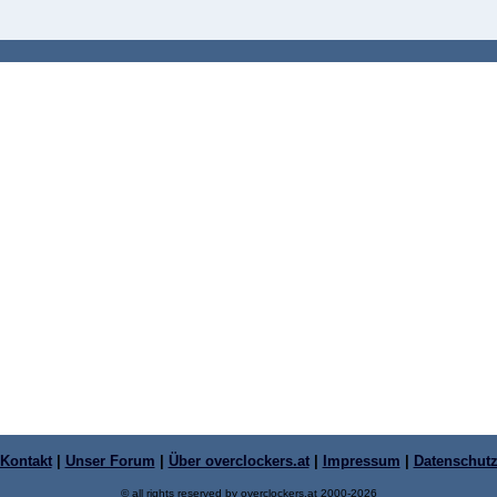
Kontakt
|
Unser Forum
|
Über overclockers.at
|
Impressum
|
Datenschut
© all rights reserved by overclockers.at 2000-2026