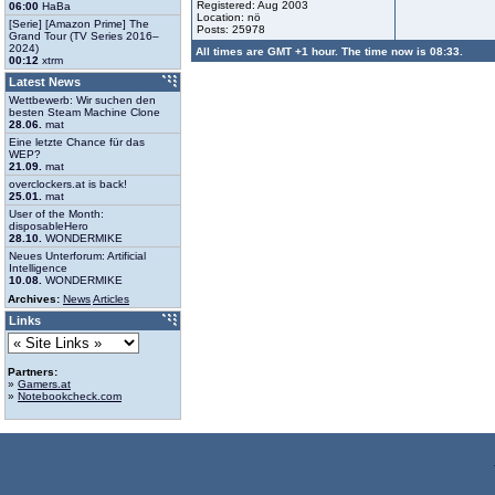
Registered: Aug 2003
06:00
HaBa
Location: nö
[Serie] [Amazon Prime] The
Posts: 25978
Grand Tour (TV Series 2016–
2024)
All times are GMT +1 hour. The time now is 08:33.
00:12
xtrm
Latest News
Wettbewerb: Wir suchen den
besten Steam Machine Clone
28.06.
mat
Eine letzte Chance für das
WEP?
21.09.
mat
overclockers.at is back!
25.01.
mat
User of the Month:
disposableHero
28.10.
WONDERMIKE
Neues Unterforum: Artificial
Intelligence
10.08.
WONDERMIKE
Archives:
News
Articles
Links
Partners:
»
Gamers.at
»
Notebookcheck.com