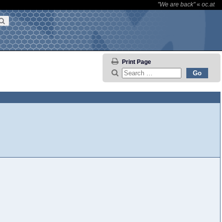
"We are back"
«
oc.at
Print Page