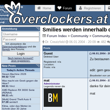
Home
Forum
Registrieren
Smilies werden innerhalb
Anmeldung
Forum Index
>
Community
>
Community
Dr. Creutzfeld
06.01.2004 - 20:09
482
Ich akzeptiere die
Datenschutzerklärung
und die
Posts
Regeln
des Forums.
Guest
06.01.2004 - 2
Deleted User
Noch keinen Account?
Zu bestaunen
Jetzt registrieren.
Registered: n/a
Location:
New Posts
Posts: n/a
edit: gern ge
Today's Active Threads
Steam Machine 2026
Bearbeitet von a
08:32
TOM
mat
06.01.2004 - 2
Was macht ein Geek gegen die
Hitze?
Administrator
danke für dein
08:31
Vinci
Legends never die
AMD Radeon RX 9000 Serie
(RDNA4)
mat
08:21
s4c
[Multi] Grand Theft Auto 6
07:28
semteX
Klima, oder das Wetter im
Schnitt über 30 Jahre