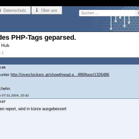
Datenschutz
Über uns
 des PHP-Tags geparsed.
 Hub
1
0:09
 unter
http://overclockers.at/showthread.p...486#post1326486
schehn.
m 07.01.2004, 20:42
3:07
en report, wird in kürze ausgebessert