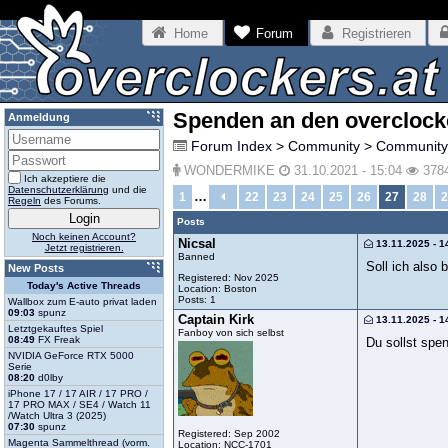
Home
Forum
Registrieren
Spenden an den overclock
Anmeldung
Forum Index
>
Community
>
Community
WONDERMIKE
31.10.2021 - 15:04
378
Ich akzeptiere die
Datenschutzerklärung
und die
…
1
22
23
24
25
26
27
28
2
Regeln
des Forums.
Posts
Noch keinen Account?
Nicsal
13.11.2025 - 1
Jetzt registrieren.
Banned
Soll ich also
New Posts
Registered: Nov 2025
Today's Active Threads
Location: Boston
Posts: 1
Wallbox zum E-auto privat laden
09:03
spunz
Captain Kirk
13.11.2025 - 1
Letztgekauftes Spiel
Fanboy von sich selbst
08:49
FX Freak
Du sollst spe
NVIDIA GeForce RTX 5000
Serie
08:20
d0lby
iPhone 17 / 17 AIR / 17 PRO /
17 PRO MAX / SE4 / Watch 11
/Watch Ultra 3 (2025)
07:30
spunz
Registered: Sep 2002
Magenta Sammelthread (vorm.
Location: NCC-1701