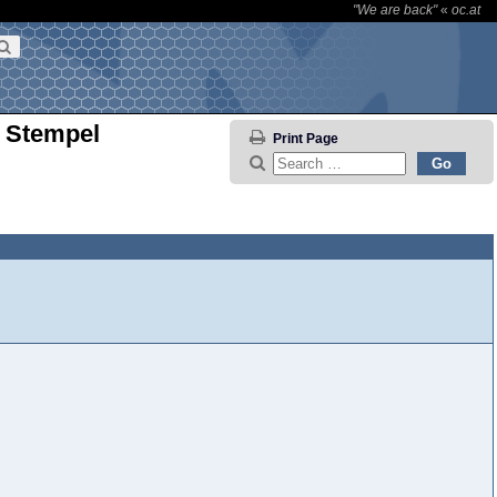
"We are back"
«
oc.at
k Stempel
Print Page