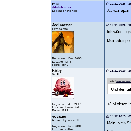
mat
13.11.2025 - 1
Administrator
Ja, war Spam
Legends never die
Jedimaster
13.11.2025 - 1
Here to stay
Ich würd soga
Mein Stempel 
Registered: Dec 2005
Location: Linz
Posts: 4542
Kirby
13.11.2025 - 1
0x1B
Zitat
aus einem
Und der Kir
<3 Mittlerweil
Registered: Jun 2017
Location: Lesachtal
Posts: 1132
voyager
14.12.2025 - 0
banned by viper780
Moin, Mein St
Registered: Nov 2001
Location: offline