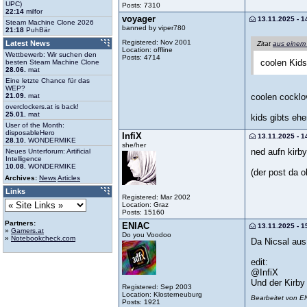
UPC)
Posts: 7310
22:14
milfor
voyager
13.11.2025 - 1
Steam Machine Clone 2026
banned by viper780
21:18
PuhBär
Registered: Nov 2001
Latest News
Zitat
aus einem
Location: offline
Wettbewerb: Wir suchen den
Posts: 4714
coolen Kids
besten Steam Machine Clone
28.06.
mat
Eine letzte Chance für das
WEP?
21.09.
mat
coolen cocklo
overclockers.at is back!
25.01.
mat
kids gibts ehe
User of the Month:
disposableHero
InfiX
13.11.2025 - 1
28.10.
WONDERMIKE
she/her
ned aufn kirb
Neues Unterforum: Artificial
Intelligence
10.08.
WONDERMIKE
(der post da 
Archives:
News
Articles
Links
Registered: Mar 2002
Location: Graz
Posts: 15160
Partners:
ENIAC
13.11.2025 - 1
»
Gamers.at
Do you Voodoo
»
Notebookcheck.com
Da Nicsal aus
edit:
@InfiX
Und der Kirby
Registered: Sep 2003
Location: Klosterneuburg
Bearbeitet von E
Posts: 1921