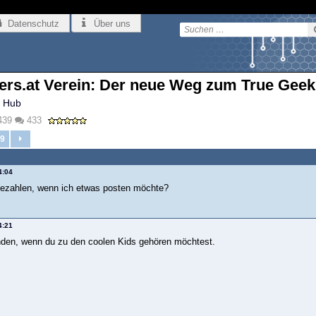
Datenschutz
Über uns
ers.at Verein: Der neue Weg zum True Gee
 Hub
439
433
9
4:04
 bezahlen, wenn ich etwas posten möchte?
4:21
nden, wenn du zu den coolen Kids gehören möchtest.