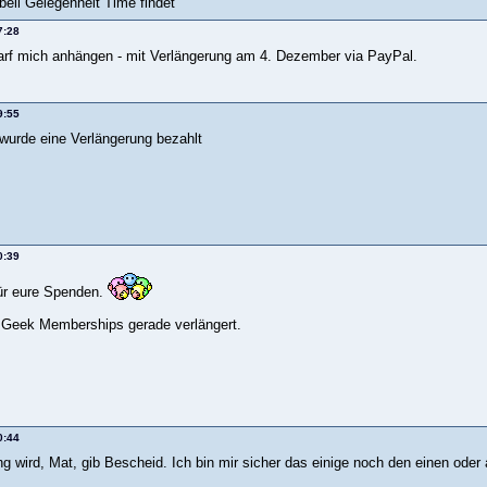
beil Gelegenheit Time findet
7:28
 darf mich anhängen - mit Verlängerung am 4. Dezember via PayPal.
9:55
wurde eine Verlängerung bezahlt
0:39
ür eure Spenden.
 Geek Memberships gerade verlängert.
0:44
 wird, Mat, gib Bescheid. Ich bin mir sicher das einige noch den einen ode