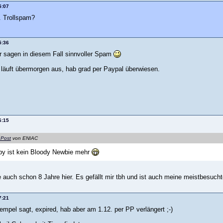
5:07
. Trollspam?
5:36
r sagen in diesem Fall sinnvoller Spam
läuft übermorgen aus, hab grad per Paypal überwiesen.
6:15
 Post
von ENIAC
by ist kein Bloody Newbie mehr
e auch schon 8 Jahre hier. Es gefällt mir tbh und ist auch meine meistbesucht
7:21
empel sagt, expired, hab aber am 1.12. per PP verlängert ;-)