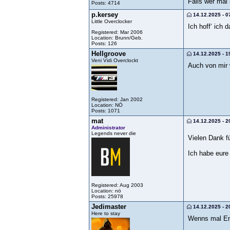
Falls wer mal 
Posts: 4714
p.kersey
14.12.2025 - 0
Little Overclocker
Ich hoff‘ ich
Registered: Mar 2006
Location: Brunn/Geb.
Posts: 126
Hellgroove
14.12.2025 - 1
Veni Vidi Overclockt
Auch von mir 
Registered: Jan 2002
Location: NÖ
Posts: 1071
mat
14.12.2025 - 2
Administrator
Legends never die
Vielen Dank f
Ich habe eure
Registered: Aug 2003
Location: nö
Posts: 25978
Jedimaster
14.12.2025 - 2
Here to stay
Wenns mal Eng