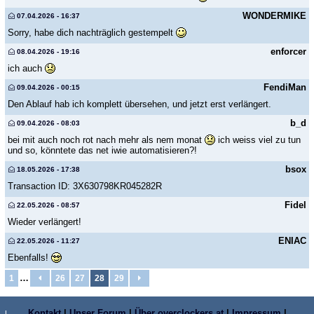
WONDERMIKE
07.04.2026 - 16:37
Sorry, habe dich nachträglich gestempelt
enforcer
08.04.2026 - 19:16
ich auch
FendiMan
09.04.2026 - 00:15
Den Ablauf hab ich komplett übersehen, und jetzt erst verlängert.
b_d
09.04.2026 - 08:03
bei mit auch noch rot nach mehr als nem monat
ich weiss viel zu tun
und so, könntete das net iwie automatisieren?!
bsox
18.05.2026 - 17:38
Transaction ID: 3X630798KR045282R
Fidel
22.05.2026 - 08:57
Wieder verlängert!
ENIAC
22.05.2026 - 11:27
Ebenfalls!
…
1
26
27
28
29
Kontakt
|
Unser Forum
|
Über overclockers.at
|
Impressum
|
L