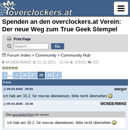
Spenden an den overclockers.at Verein:
Der neue Weg zum True Geek Stempel
Print Page
Forum Index
>
Community
>
Community Hub
WONDERMIKE
31.10.2021 - 15:04
378311
433
…
1
26
27
28
29
Posts
wergor
09.03.2026 - 09:55
ich hab am 16.2. für roscoe überwiesen, bitte nicht übersehen
WONDERMIKE
09.03.2026 - 10:30
Zitat
aus einem Post
von wergor
ich hab am 16.2. für roscoe überwiesen, bitte nicht übersehen