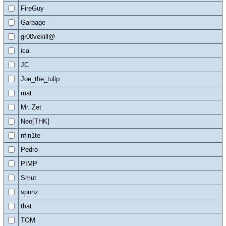
FireGuy
Garbage
gr00vekill@
ica
JC
Joe_the_tulip
mat
Mr. Zet
Neo[THK]
nfin1te
Pedro
PIMP
Smut
spunz
that
TOM