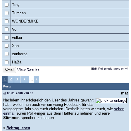
Troy
Turrican
WONDERMIKE
Vo
volker
Xan
zankarne
HaBa
[
Edit Poll (moderators only)
]
View Results
…
1
2
3
7
Posts
mat
08.01.2008 - 16:39
Nachdem ihr erfolgreich den User des Jahres gewählt
habt, wollen nun auch wir ein wenig Feedback für das
vergangene Jahr von euch einholen. Deshalb bitten wir euch, wie
schon
einmal
, euren Poll-Finger aus dem Halfter zu nehmen und
eure
Stimmen
sprechen zu lassen.
»
Beitrag lesen