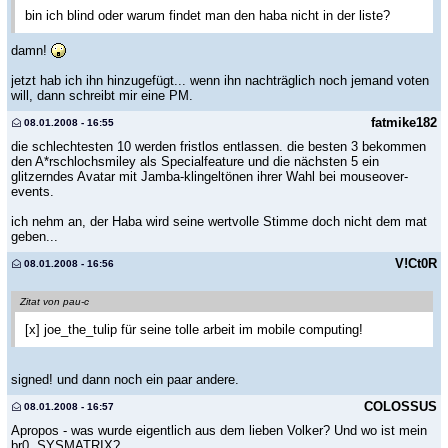
bin ich blind oder warum findet man den haba nicht in der liste?
damn!
jetzt hab ich ihn hinzugefügt... wenn ihn nachträglich noch jemand voten
will, dann schreibt mir eine PM.
fatmike182
08.01.2008 - 16:55
die schlechtesten 10 werden fristlos entlassen. die besten 3 bekommen
den A*rschlochsmiley als Specialfeature und die nächsten 5 ein
glitzerndes Avatar mit Jamba-klingeltönen ihrer Wahl bei mouseover-
events.
ich nehm an, der Haba wird seine wertvolle Stimme doch nicht dem mat
geben...
V!Ct0R
08.01.2008 - 16:56
Zitat von pau-c
[x] joe_the_tulip für seine tolle arbeit im mobile computing!
signed! und dann noch ein paar andere.
COLOSSUS
08.01.2008 - 16:57
Apropos - was wurde eigentlich aus dem lieben Volker? Und wo ist mein
br0, SYSMATRIX?