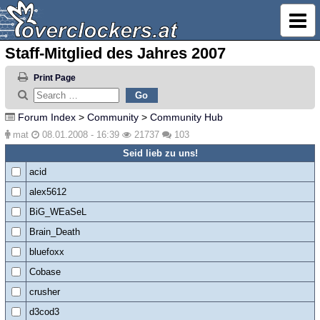
Staff-Mitglied des Jahres 2007
Print Page
Forum Index
>
Community
>
Community Hub
mat
08.01.2008 - 16:39
21737
103
Seid lieb zu uns!
acid
alex5612
BiG_WEaSeL
Brain_Death
bluefoxx
Cobase
crusher
d3cod3