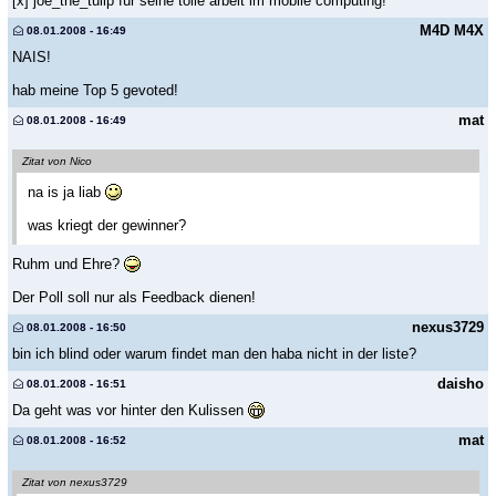
[x] joe_the_tulip für seine tolle arbeit im mobile computing!
M4D M4X
08.01.2008 - 16:49
NAIS!
hab meine Top 5 gevoted!
mat
08.01.2008 - 16:49
Zitat von Nico
na is ja liab
was kriegt der gewinner?
Ruhm und Ehre?
Der Poll soll nur als Feedback dienen!
nexus3729
08.01.2008 - 16:50
bin ich blind oder warum findet man den haba nicht in der liste?
daisho
08.01.2008 - 16:51
Da geht was vor hinter den Kulissen
mat
08.01.2008 - 16:52
Zitat von nexus3729